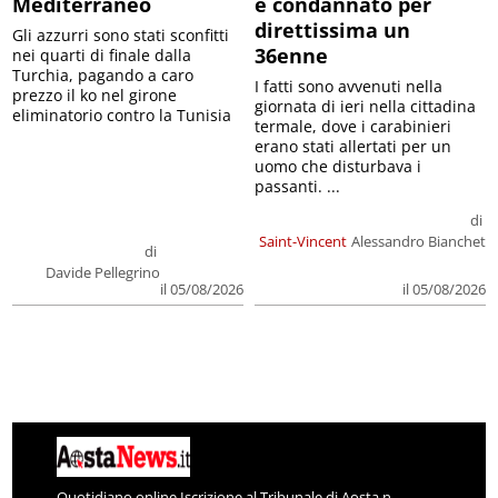
Mediterraneo
e condannato per
direttissima un
Gli azzurri sono stati sconfitti
36enne
nei quarti di finale dalla
Turchia, pagando a caro
I fatti sono avvenuti nella
prezzo il ko nel girone
giornata di ieri nella cittadina
eliminatorio contro la Tunisia
termale, dove i carabinieri
erano stati allertati per un
uomo che disturbava i
passanti. ...
di
Saint-Vincent
Alessandro Bianchet
di
Davide Pellegrino
il 05/08/2026
il 05/08/2026
Quotidiano online Iscrizione al Tribunale di Aosta n.