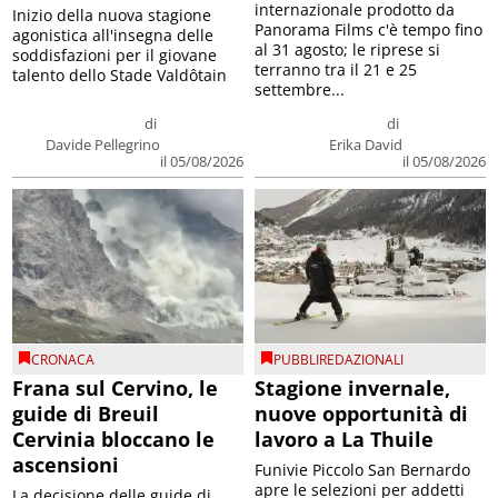
internazionale prodotto da
Inizio della nuova stagione
Panorama Films c'è tempo fino
agonistica all'insegna delle
al 31 agosto; le riprese si
soddisfazioni per il giovane
terranno tra il 21 e 25
talento dello Stade Valdôtain
settembre...
di
di
Davide Pellegrino
Erika David
il 05/08/2026
il 05/08/2026
CRONACA
PUBBLIREDAZIONALI
Frana sul Cervino, le
Stagione invernale,
guide di Breuil
nuove opportunità di
Cervinia bloccano le
lavoro a La Thuile
ascensioni
Funivie Piccolo San Bernardo
apre le selezioni per addetti
La decisione delle guide di