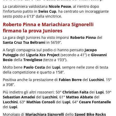
La carabiniera valdostana
Nicole Pesse
, al rientro dopo
l’infortunio patito in
Swiss Cup
, ha centrato un incoraggiante
sesto posto a 6’13” dalla vincitrice.
Roberto Pinna e Mariachiara Signorelli
firmano la prova Juniores
La gara degli Juniores ha visto imporsi
Roberto Pinna
del
Santa Cruz Tsa Beltrami
in 56’59”.
A fargli compagnia sul podio ci hanno pensato
Jacopo
Puteggio
del
Liguria Xco Project
(secondo a 41”) e
Giovanni
Bosio
della
Trevigliese
(terzo a 1’03”).
Molto bene
Paolo Costa
dei
Lupi
, sempre nelle zone di testa
della competizione e quarto a 1’58”.
Positiva anche la prestazione di
Fabien Borre
del
Lucchini
, 15°
a 3’08”.
Più indietro gli altri rossoneri: 50°
Christian Faita
dei
Lupi
, 59°
Sebastian Amadei
del
Lucchini
, 61°
Matteo Abbate
del
Lucchini
, 63°
Mathias Consoli
dei
Lupi
, 64°
Cesare Fontanelle
dei
Lupi
.
Monologo di
Mariachiara Signorelli
dello
Speed Bike Rocks