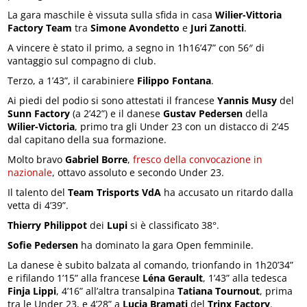
La gara maschile è vissuta sulla sfida in casa
Wilier-Vittoria
Factory Team
tra
Simone Avondetto
e
Juri Zanotti
.
A vincere è stato il primo, a segno in 1h16’47” con 56″ di
vantaggio sul compagno di club.
Terzo, a 1’43”, il carabiniere
Filippo Fontana
.
Ai piedi del podio si sono attestati il francese
Yannis Musy
del
Sunn Factory
(a 2’42”) e il danese
Gustav Pedersen
della
Wilier-Victoria
, primo tra gli Under 23 con un distacco di 2’45
dal capitano della sua formazione.
Molto bravo
Gabriel Borre
,
fresco della convocazione in
nazionale
, ottavo assoluto e secondo Under 23.
Il talento del
Team Trisports VdA
ha accusato un ritardo dalla
vetta di 4’39”.
Thierry Philippot
dei
Lupi
si è classificato 38°.
Sofie Pedersen
ha dominato la gara Open femminile.
La danese è subito balzata al comando, trionfando in 1h20’34”
e rifilando 1’15” alla francese
Léna Gerault
, 1’43” alla tedesca
Finja Lippi
, 4’16” all’altra transalpina
Tatiana Tournout
, prima
tra le Under 23, e 4’28” a
Lucia Bramati
del
Trinx Factory
.