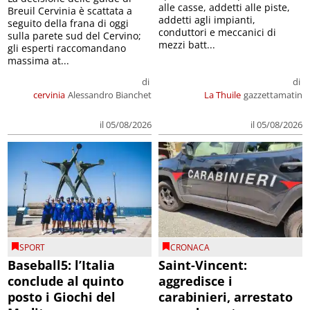
alle casse, addetti alle piste,
Breuil Cervinia è scattata a
addetti agli impianti,
seguito della frana di oggi
conduttori e meccanici di
sulla parete sud del Cervino;
mezzi batt...
gli esperti raccomandano
massima at...
di
di
cervinia
Alessandro Bianchet
La Thuile
gazzettamatin
il 05/08/2026
il 05/08/2026
SPORT
CRONACA
Baseball5: l’Italia
Saint-Vincent:
conclude al quinto
aggredisce i
posto i Giochi del
carabinieri, arrestato