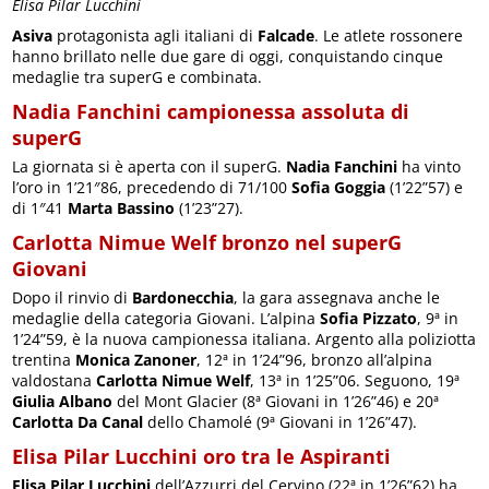
Elisa Pilar Lucchini
Asiva
protagonista agli italiani di
Falcade
. Le atlete rossonere
hanno brillato nelle due gare di oggi, conquistando cinque
medaglie tra superG e combinata.
Nadia Fanchini campionessa assoluta di
superG
La giornata si è aperta con il superG.
Nadia Fanchini
ha vinto
l’oro in 1’21″86, precedendo di 71/100
Sofia Goggia
(1’22”57) e
di 1″41
Marta Bassino
(1’23”27).
Carlotta Nimue Welf bronzo nel superG
Giovani
Dopo il rinvio di
Bardonecchia
, la gara assegnava anche le
medaglie della categoria Giovani. L’alpina
Sofia Pizzato
, 9ª in
1’24”59, è la nuova campionessa italiana. Argento alla poliziotta
trentina
Monica Zanoner
, 12ª in 1’24”96, bronzo all’alpina
valdostana
Carlotta Nimue Welf
, 13ª in 1’25”06. Seguono, 19ª
Giulia Albano
del Mont Glacier (8ª Giovani in 1’26”46) e 20ª
Carlotta Da Canal
dello Chamolé (9ª Giovani in 1’26”47).
Elisa Pilar Lucchini oro tra le Aspiranti
Elisa Pilar Lucchini
dell’Azzurri del Cervino (22ª in 1’26”62) ha