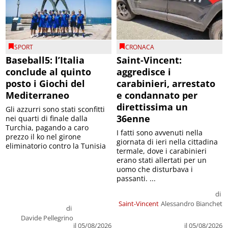
SPORT
CRONACA
Baseball5: l’Italia
Saint-Vincent:
conclude al quinto
aggredisce i
posto i Giochi del
carabinieri, arrestato
Mediterraneo
e condannato per
direttissima un
Gli azzurri sono stati sconfitti
36enne
nei quarti di finale dalla
Turchia, pagando a caro
I fatti sono avvenuti nella
prezzo il ko nel girone
giornata di ieri nella cittadina
eliminatorio contro la Tunisia
termale, dove i carabinieri
erano stati allertati per un
uomo che disturbava i
passanti. ...
di
Saint-Vincent
Alessandro Bianchet
di
Davide Pellegrino
il 05/08/2026
il 05/08/2026