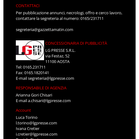
CONTATTACI
Per pubblicazione annunci, necrologi, offro e cerco lavoro,
contattare la segreteria al numero: 0165/231711
segreteria@gazzettamatin.com
CONCESSIONARIA DI PUBBLICITÀ
LG PRESSE S.R.L.
via Festaz, 52
11100 AOSTA
Tel: 0165.231711
Fax: 0165.1820141
E-mail
segreteria@lgpresse.com
RESPONSABILE DI AGENZIA
Arianna Gori Chisari
E-mail
a.chisari@lgpresse.com
Account
Luca Torino
l.torino@lgpresse.com
Ivana Cretier
i.cretier@lgpresse.com