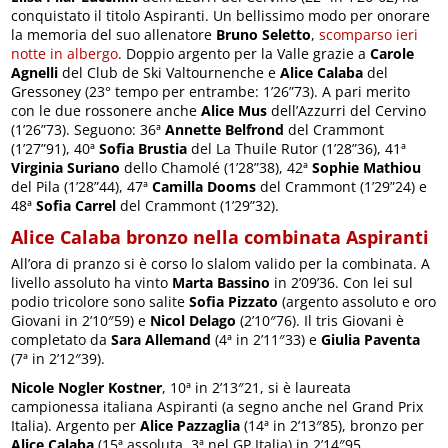
conquistato il titolo Aspiranti. Un bellissimo modo per onorare
la memoria del suo allenatore
Bruno Seletto
,
scomparso ieri
notte in albergo
. Doppio argento per la Valle grazie a
Carole
Agnelli
del Club de Ski Valtournenche e
Alice Calaba
del
Gressoney (23° tempo per entrambe: 1’26”73). A pari merito
con le due rossonere anche
Alice Mus
dell’Azzurri del Cervino
(1’26”73). Seguono: 36ª
Annette Belfrond
del Crammont
(1’27”91), 40ª
Sofia Brustia
del La Thuile Rutor (1’28”36), 41ª
Virginia Suriano
dello Chamolé (1’28”38), 42ª
Sophie Mathiou
del Pila (1’28”44), 47ª
Camilla Dooms
del Crammont (1’29”24) e
48ª
Sofia Carrel
del Crammont (1’29”32).
Alice Calaba bronzo nella combinata Aspiranti
All’ora di pranzo si è corso lo slalom valido per la combinata. A
livello assoluto ha vinto
Marta Bassino
in 2’09’36. Con lei sul
podio tricolore sono salite
Sofia Pizzato
(argento assoluto e oro
Giovani in 2’10″59) e
Nicol Delago
(2’10″76). Il tris Giovani è
completato da
Sara Allemand
(4ª in 2’11″33) e
Giulia Paventa
(7ª in 2’12″39).
Nicole Nogler Kostner
, 10ª in 2’13″21, si è laureata
campionessa italiana Aspiranti (a segno anche nel Grand Prix
Italia). Argento per
Alice Pazzaglia
(14ª in 2’13″85), bronzo per
Alice Calaba
(15ª assoluta, 3ª nel GP Italia) in 2’14″95.