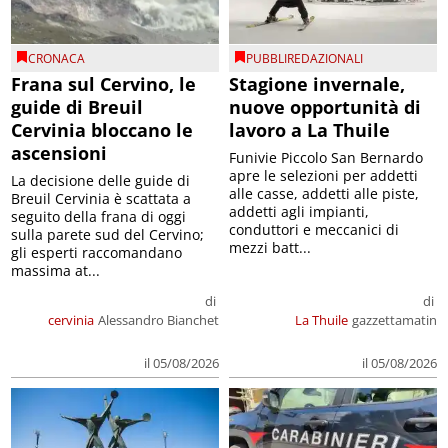
CRONACA
PUBBLIREDAZIONALI
Frana sul Cervino, le
Stagione invernale,
guide di Breuil
nuove opportunità di
Cervinia bloccano le
lavoro a La Thuile
ascensioni
Funivie Piccolo San Bernardo
apre le selezioni per addetti
La decisione delle guide di
alle casse, addetti alle piste,
Breuil Cervinia è scattata a
addetti agli impianti,
seguito della frana di oggi
conduttori e meccanici di
sulla parete sud del Cervino;
mezzi batt...
gli esperti raccomandano
massima at...
di
di
cervinia
Alessandro Bianchet
La Thuile
gazzettamatin
il 05/08/2026
il 05/08/2026