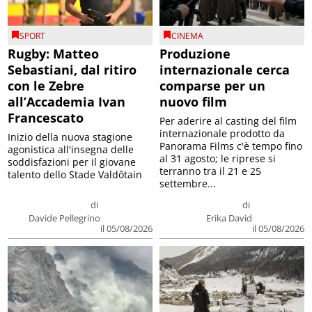
SPORT
CINEMA
Rugby: Matteo
Produzione
Sebastiani, dal ritiro
internazionale cerca
con le Zebre
comparse per un
all’Accademia Ivan
nuovo film
Francescato
Per aderire al casting del film
internazionale prodotto da
Inizio della nuova stagione
Panorama Films c'è tempo fino
agonistica all'insegna delle
al 31 agosto; le riprese si
soddisfazioni per il giovane
terranno tra il 21 e 25
talento dello Stade Valdôtain
settembre...
di
di
Davide Pellegrino
Erika David
il 05/08/2026
il 05/08/2026