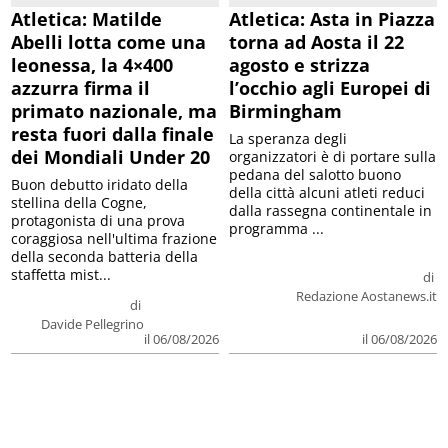
Atletica: Matilde
Atletica: Asta in Piazza
Abelli lotta come una
torna ad Aosta il 22
leonessa, la 4×400
agosto e strizza
azzurra firma il
l’occhio agli Europei di
primato nazionale, ma
Birmingham
resta fuori dalla finale
La speranza degli
dei Mondiali Under 20
organizzatori è di portare sulla
pedana del salotto buono
Buon debutto iridato della
della città alcuni atleti reduci
stellina della Cogne,
dalla rassegna continentale in
protagonista di una prova
programma ...
coraggiosa nell'ultima frazione
della seconda batteria della
staffetta mist...
di
Redazione Aostanews.it
di
Davide Pellegrino
il 06/08/2026
il 06/08/2026