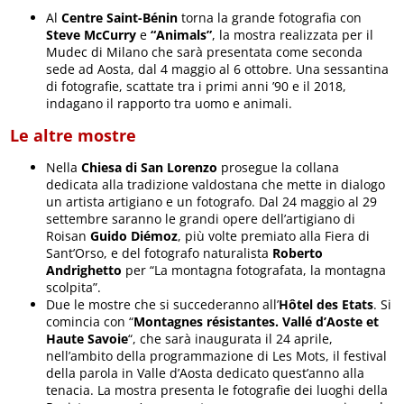
Al
Centre Saint-Bénin
torna la grande fotografia con
Steve McCurry
e
“Animals”
, la mostra realizzata per il
Mudec di Milano che sarà presentata come seconda
sede ad Aosta, dal 4 maggio al 6 ottobre. Una sessantina
di fotografie, scattate tra i primi anni ’90 e il 2018,
indagano il rapporto tra uomo e animali.
Le altre mostre
Nella
Chiesa di San Lorenzo
prosegue la collana
dedicata alla tradizione valdostana che mette in dialogo
un artista artigiano e un fotografo. Dal 24 maggio al 29
settembre saranno le grandi opere dell’artigiano di
Roisan
Guido Diémoz
, più volte premiato alla Fiera di
Sant’Orso, e del fotografo naturalista
Roberto
Andrighetto
per “La montagna fotografata, la montagna
scolpita”.
Due le mostre che si succederanno all’
Hôtel des Etats
. Si
comincia con “
Montagnes résistantes. Vallé d’Aoste et
Haute Savoie
“, che sarà inaugurata il 24 aprile,
nell’ambito della programmazione di Les Mots, il festival
della parola in Valle d’Aosta dedicato quest’anno alla
tenacia. La mostra presenta le fotografie dei luoghi della