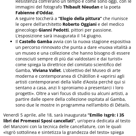
Resistenza com’erano un tempo e come sono oggi, con le
immagini del fotografo
Thibault Nieudan
e la poeta
Fabienne d’Oddaz
.
A seguire toccherà a
“Elogio della pittura”
che riunisce
le opere dell’architetto
Roberto Oggiani
e del medico
ginecologo
Gianni Pedotti
, pittori per passione.
L’esposizione sarà inaugurata il 14 giugno.
Il
Castello Gamba
avvia con la nuova stagione espositiva
un percorso rinnovato che punta a dare «nuova vitalità a
un museo e una collezione che hanno bisogno di essere
conosciuti sempre di più dai valdostani e dai turisti»
come spiega la direttrice del comitato scientifico del
Gamba,
Viviana Vallet
. L’obiettivo del Museo di arte
moderna e contemporanea di Châtillon è «aprirsi agli
artisti contemporanei della Valle d’Aosta perché qui si
sentano a casa, anzi li sproniamo a presentarci i loro
progetti». Oltre a vari focus di studio su alcuni artisti, a
partire dalle opere della collezione ospitata al Gamba,
sono due le mostre in programma nell’ambito di Détails.
Venerdì 5 aprile, alle 18, sarà inaugurata
“Emilio Isgrò: i 35
libri dei Promessi Sposi cancellati”
, un’opera dedicata al testo
del Manzoni con la tecnica delle cancellature, con le quali
«Isgrò sottolinea e sintetizza la grandezza del testo» spiega