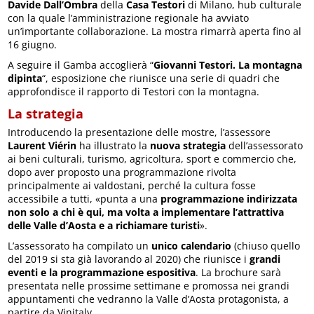
Davide Dall’Ombra
della
Casa Testori
di Milano, hub culturale
con la quale l’amministrazione regionale ha avviato
un’importante collaborazione. La mostra rimarrà aperta fino al
16 giugno.
A seguire il Gamba accoglierà “
Giovanni Testori. La montagna
dipinta
“, esposizione che riunisce una serie di quadri che
approfondisce il rapporto di Testori con la montagna.
La strategia
Introducendo la presentazione delle mostre, l’assessore
Laurent Viérin
ha illustrato la
nuova strategia
dell’assessorato
ai beni culturali, turismo, agricoltura, sport e commercio che,
dopo aver proposto una programmazione rivolta
principalmente ai valdostani, perché la cultura fosse
accessibile a tutti, «punta a una
programmazione indirizzata
non solo a chi è qui, ma volta a implementare l’attrattiva
delle Valle d’Aosta e a richiamare turisti
».
L’assessorato ha compilato un
unico calendario
(chiuso quello
del 2019 si sta già lavorando al 2020) che riunisce i
grandi
eventi e la programmazione espositiva
. La brochure sarà
presentata nelle prossime settimane e promossa nei grandi
appuntamenti che vedranno la Valle d’Aosta protagonista, a
partire da Vinitaly.