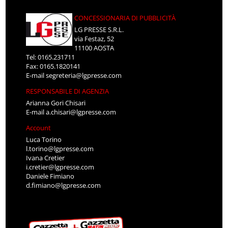
CONCESSIONARIA DI PUBBLICITÀ
LG PRESSE S.R.L.
via Festaz, 52
11100 AOSTA
Tel: 0165.231711
Fax: 0165.1820141
E-mail
segreteria@lgpresse.com
RESPONSABILE DI AGENZIA
Arianna Gori Chisari
E-mail
a.chisari@lgpresse.com
Account
Luca Torino
l.torino@lgpresse.com
Ivana Cretier
i.cretier@lgpresse.com
Daniele Fimiano
d.fimiano@lgpresse.com