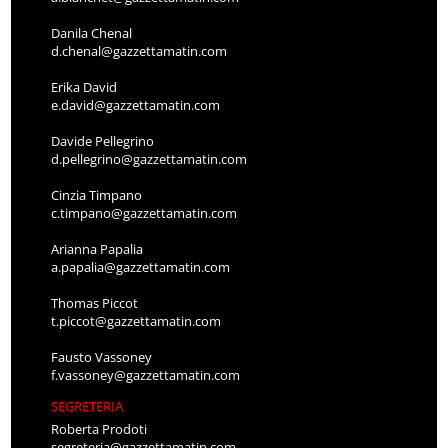
Danila Chenal
d.chenal@gazzettamatin.com
Erika David
e.david@gazzettamatin.com
Davide Pellegrino
d.pellegrino@gazzettamatin.com
Cinzia Timpano
c.timpano@gazzettamatin.com
Arianna Papalia
a.papalia@gazzettamatin.com
Thomas Piccot
t.piccot@gazzettamatin.com
Fausto Vassoney
f.vassoney@gazzettamatin.com
SEGRETERIA
Roberta Prodoti
segreteria@gazzettamatin.com