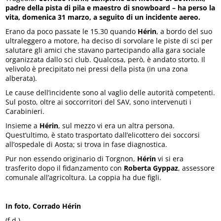
padre della pista di pila e maestro di snowboard – ha perso la
vita, domenica 31 marzo, a seguito di un incidente aereo.
Erano da poco passate le 15.30 quando
Hérin
, a bordo del suo
ultraleggero a motore, ha deciso di sorvolare le piste di sci per
salutare gli amici che stavano partecipando alla gara sociale
organizzata dallo sci club. Qualcosa, però, è andato storto. Il
velivolo è precipitato nei pressi della pista (in una zona
alberata).
Le cause dell’incidente sono al vaglio delle autorità competenti.
Sul posto, oltre ai soccorritori del SAV, sono intervenuti i
Carabinieri.
Insieme a
Hérin
, sul mezzo vi era un altra persona.
Quest’ultimo, è stato trasportato dall’elicottero dei soccorsi
all’ospedale di Aosta; si trova in fase diagnostica.
Pur non essendo originario di Torgnon,
Hérin
vi si era
trasferito dopo il fidanzamento con
Roberta Gyppaz
, assessore
comunale all’agricoltura. La coppia ha due figli.
In foto, Corrado Hérin
(f.d.)