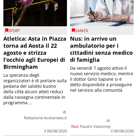
SPORT
SANITÀ
Atletica: Asta in Piazza
Nus: in arrivo un
torna ad Aosta il 22
ambulatorio per i
agosto e strizza
cittadini senza medico
l’occhio agli Europei di
di famiglia
Birmingham
Da venerdì 7 agosto attivo il
nuovo servizio medico, mentre
La speranza degli
il dottor Gino Sapone si è
organizzatori è di portare sulla
detto disponibile a proseguire
pedana del salotto buono
nel servizio alla comunità
della città alcuni atleti reduci
dalla rassegna continentale in
programma ...
di
Redazione Aostanews.it
di
Nus
Fausto Vassoney
il 06/08/2026
il 06/08/2026