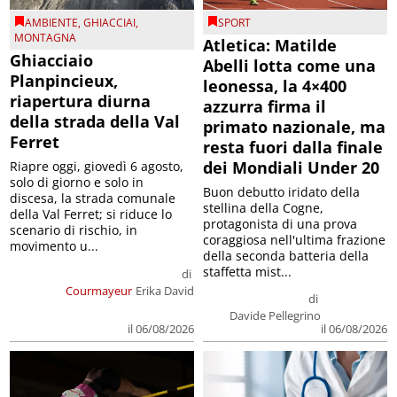
AMBIENTE
,
GHIACCIAI
,
SPORT
MONTAGNA
Atletica: Matilde
Ghiacciaio
Abelli lotta come una
Planpincieux,
leonessa, la 4×400
riapertura diurna
azzurra firma il
della strada della Val
primato nazionale, ma
Ferret
resta fuori dalla finale
dei Mondiali Under 20
Riapre oggi, giovedì 6 agosto,
solo di giorno e solo in
Buon debutto iridato della
discesa, la strada comunale
stellina della Cogne,
della Val Ferret; si riduce lo
protagonista di una prova
scenario di rischio, in
coraggiosa nell'ultima frazione
movimento u...
della seconda batteria della
staffetta mist...
di
Courmayeur
Erika David
di
Davide Pellegrino
il 06/08/2026
il 06/08/2026