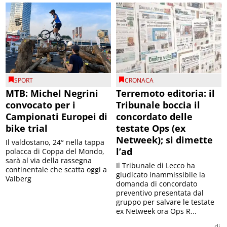
SPORT
CRONACA
MTB: Michel Negrini
Terremoto editoria: il
convocato per i
Tribunale boccia il
Campionati Europei di
concordato delle
bike trial
testate Ops (ex
Netweek); si dimette
Il valdostano, 24° nella tappa
l’ad
polacca di Coppa del Mondo,
sarà al via della rassegna
Il Tribunale di Lecco ha
continentale che scatta oggi a
giudicato inammissibile la
Valberg
domanda di concordato
preventivo presentata dal
gruppo per salvare le testate
ex Netweek ora Ops R...
di