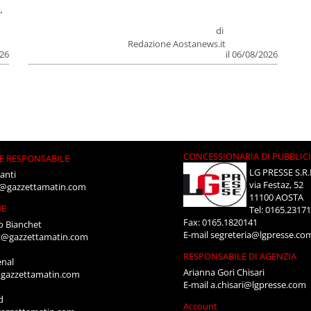
.
di
Redazione Aostanews.it
026
il 06/08/2026
CONCESSIONARIA DI PUBBLIC
E RESPONSABILE
LG PRESSE S.R.
anti
via Festaz, 52
i@gazzettamatin.com
11100 AOSTA
NE
Tel: 0165.2317
Fax: 0165.1820141
o Bianchet
E-mail
segreteria@lgpresse.co
t@gazzettamatin.com
RESPONSABILE DI AGENZIA
enal
Arianna Gori Chisari
gazzettamatin.com
E-mail
a.chisari@lgpresse.com
d
Account