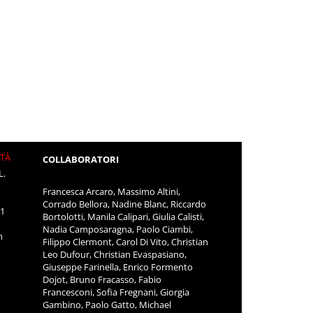
ITÀ
COLLABORATORI
L.
Francesca Arcaro, Massimo Altini,
Corrado Bellora, Nadine Blanc, Riccardo
11
Bortolotti, Manila Calipari, Giulia Calisti,
Nadia Camposaragna, Paolo Ciambi,
m
Filippo Clermont, Carol Di Vito, Christian
Leo Dufour, Christian Evaspasiano,
Giuseppe Farinella, Enrico Formento
Dojot, Bruno Fracasso, Fabio
Francesconi, Sofia Fregnani, Giorgia
Gambino, Paolo Gatto, Michael