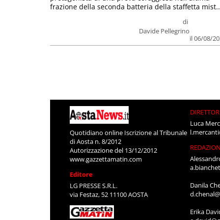
frazione della seconda batteria della staffetta mist..
di
Davide Pellegrino
il 06/08/2
DIRETTOR
Luca Merc
l.mercant
Quotidiano online Iscrizione al Tribunale
di Aosta n. 8/2012
REDAZIO
Autorizzazione del 13/12/2012
Alessandr
www.gazzettamatin.com
a.bianche
Editore
Danila Ch
LG PRESSE S.R.L.
d.chenal@
via Festaz, 52 11100 AOSTA
Erika Davi