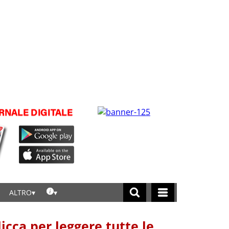
ALTRO
licca per leggere tutte le