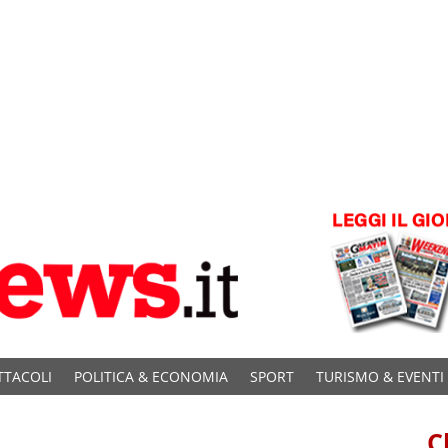
TTACOLI
POLITICA & ECONOMIA
SPORT
TURISMO & EVENTI
C