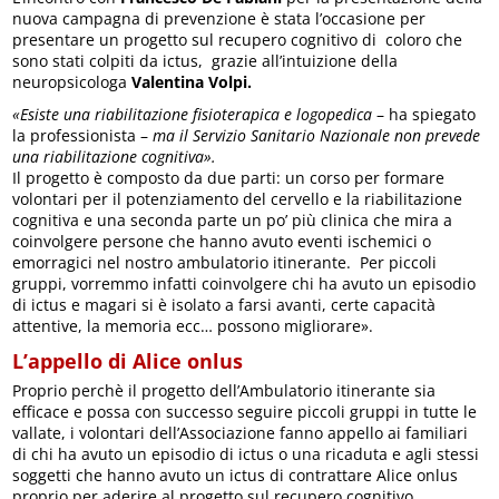
nuova campagna di prevenzione è stata l’occasione per
presentare un progetto sul recupero cognitivo di coloro che
sono stati colpiti da ictus, grazie all’intuizione della
neuropsicologa
Valentina Volpi.
«Esiste una riabilitazione fisioterapica e logopedica
– ha spiegato
la professionista –
ma il Servizio Sanitario Nazionale non prevede
una riabilitazione cognitiva».
Il progetto è composto da due parti: un corso per formare
volontari per il potenziamento del cervello e la riabilitazione
cognitiva e una seconda parte un po’ più clinica che mira a
coinvolgere persone che hanno avuto eventi ischemici o
emorragici nel nostro ambulatorio itinerante. Per piccoli
gruppi, vorremmo infatti coinvolgere chi ha avuto un episodio
di ictus e magari si è isolato a farsi avanti, certe capacità
attentive, la memoria ecc… possono migliorare».
L’appello di Alice onlus
Proprio perchè il progetto dell’Ambulatorio itinerante sia
efficace e possa con successo seguire piccoli gruppi in tutte le
vallate, i volontari dell’Associazione fanno appello ai familiari
di chi ha avuto un episodio di ictus o una ricaduta e agli stessi
soggetti che hanno avuto un ictus di contrattare Alice onlus
proprio per aderire al progetto sul recupero cognitivo.