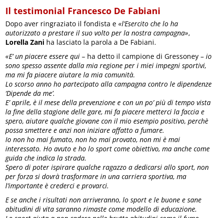
Il testimonial Francesco De Fabiani
Dopo aver ringraziato il fondista e
«l’Esercito che lo ha
autorizzato a prestare il suo volto per la nostra campagna»
,
Lorella Zani
ha lasciato la parola a De Fabiani.
«E’ un piacere essere qui
– ha detto il campione di Gressoney –
io
sono spesso assente dalla mia regione per i miei impegni sportivi,
ma mi fa piacere aiutare la mia comunità.
Lo scorso anno ho partecipato alla campagna contro le dipendenze
‘Dipende da me’.
E’ aprile, è il mese della prevenzione e con un po’ più di tempo vista
la fine della stagione delle gare, mi fa piacere metterci la faccia e
spero, aiutare qualche giovane con il mio esempio positivo, perchè
possa smettere e anzi non iniziare affatto a fumare.
Io non ho mai fumato, non ho mai provato, non mi è mai
interessato. Ho avuto e ho lo sport come obiettivo, ma anche come
guida che indica la strada.
Spero di poter ispirare qualche ragazzo a dedicarsi allo sport, non
per forza si dovrà trasformare in una carriera sportiva, ma
l’importante è crederci e provarci.
E se anche i risultati non arriveranno, lo sport e le buone e sane
abitudini di vita saranno rimaste come modello di educazione.