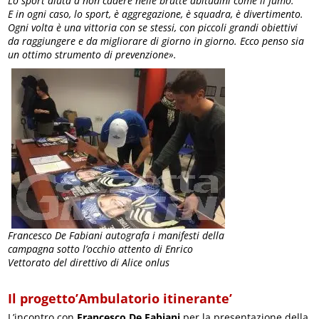
Lo sport aiuta a non cadere nelle brutte abitudini come il fumo.
E in ogni caso, lo sport, è aggregazione, è squadra, è divertimento.
Ogni volta è una vittoria con se stessi, con piccoli grandi obiettivi
da raggiungere e da migliorare di giorno in giorno. Ecco penso sia
un ottimo strumento di prevenzione».
Francesco De Fabiani autografa i manifesti della
campagna sotto l’occhio attento di Enrico
Vettorato del direttivo di Alice onlus
Il progetto’Ambulatorio itinerante’
L’incontro con
Francesco De Fabiani
per la presentazione della