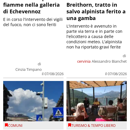
fiamme nella galleria
Breithorn, tratto in
di Echevennoz
salvo alpinista ferito a
una gamba
E in corso l'intervento dei vigili
del fuoco, non ci sono feriti
L'intervento è avvenuto in
parte via terra e in parte con
l'elicottero a causa delle
condizioni meteo. L'alpinista
non ha riportato gravi ferite
di
cervinia
Alessandro Bianchet
di
Cinzia Timpano
il 07/08/2026
il 07/08/2026
COMUNI
TURISMO & TEMPO LIBERO