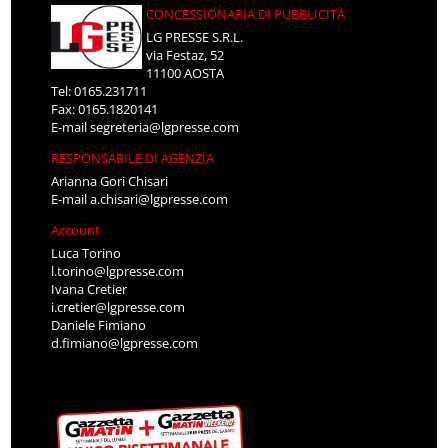
CONCESSIONARIA DI PUBBLICITÀ
LG PRESSE S.R.L.
via Festaz, 52
11100 AOSTA
Tel: 0165.231711
Fax: 0165.1820141
E-mail
segreteria@lgpresse.com
RESPONSABILE DI AGENZIA
Arianna Gori Chisari
E-mail
a.chisari@lgpresse.com
Account
Luca Torino
l.torino@lgpresse.com
Ivana Cretier
i.cretier@lgpresse.com
Daniele Fimiano
d.fimiano@lgpresse.com