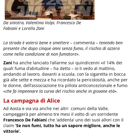
Da sinistra, Valentina Volpi, Francesco De
Fabiani e Lorella Zani
La strada è volersi bene e smettere
– commenta –
tenendo ben
presente che dopo cinque anni senza fumo, il rischio di azzera
come nella condizione di non fumatore».
Zani
ha anche lanciato l’allarme sui quindicenni «il 14% dei
quali fuma d’abitudine – ha detto – io li vedo al mattino,
andando al lavoro, davanti a scuola, con la sigaretta in bocca
già alle sette e mezza e ha ricordato la pericolosità, anche per
le donne, dell’associazione tra pillola anticoncezionale e fumo
«che fa impennare la curva del rischio anche in giovane età».
La campagna di Alice
Ad Aosta e via via anche nei altri comuni della Valle,
campeggerà per almeno tre mesi il volto di un sorridente
Francesco De Fabiani
che ‘addenta’ uno dei suoi allori con il
claim
‘Se non fumi, tutto ha un sapore migliore, anche le
vittorie’.