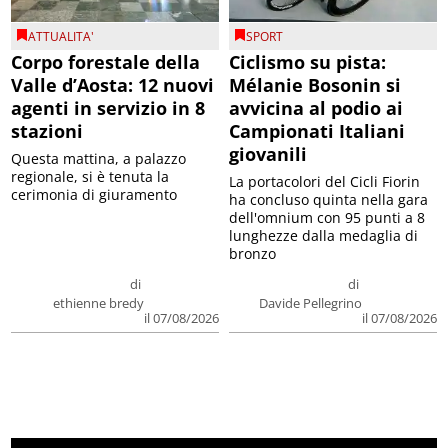
ATTUALITA'
SPORT
Corpo forestale della
Ciclismo su pista:
Valle d’Aosta: 12 nuovi
Mélanie Bosonin si
agenti in servizio in 8
avvicina al podio ai
stazioni
Campionati Italiani
giovanili
Questa mattina, a palazzo
regionale, si è tenuta la
La portacolori del Cicli Fiorin
cerimonia di giuramento
ha concluso quinta nella gara
dell'omnium con 95 punti a 8
lunghezze dalla medaglia di
bronzo
di
di
ethienne bredy
Davide Pellegrino
il 07/08/2026
il 07/08/2026