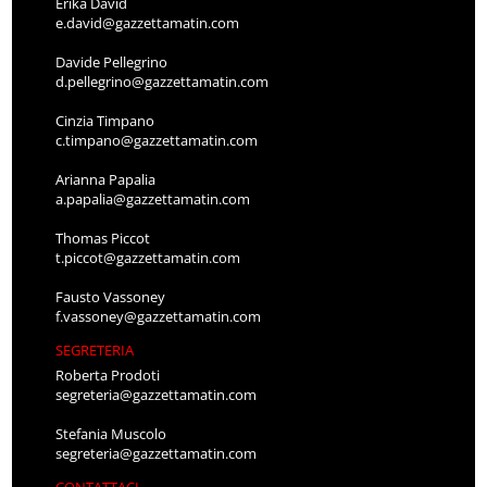
Erika David
e.david@gazzettamatin.com
Davide Pellegrino
d.pellegrino@gazzettamatin.com
Cinzia Timpano
c.timpano@gazzettamatin.com
Arianna Papalia
a.papalia@gazzettamatin.com
Thomas Piccot
t.piccot@gazzettamatin.com
Fausto Vassoney
f.vassoney@gazzettamatin.com
SEGRETERIA
Roberta Prodoti
segreteria@gazzettamatin.com
Stefania Muscolo
segreteria@gazzettamatin.com