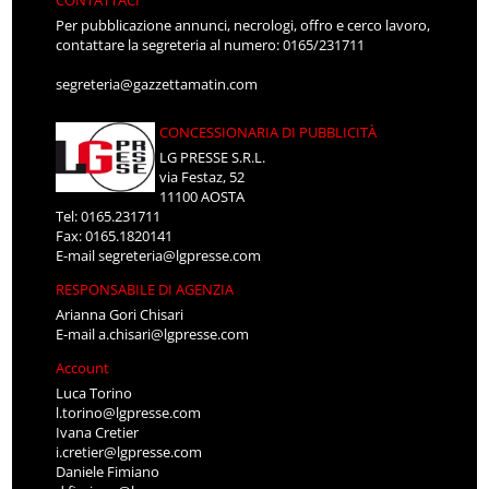
CONTATTACI
Per pubblicazione annunci, necrologi, offro e cerco lavoro,
contattare la segreteria al numero: 0165/231711
segreteria@gazzettamatin.com
CONCESSIONARIA DI PUBBLICITÀ
LG PRESSE S.R.L.
via Festaz, 52
11100 AOSTA
Tel: 0165.231711
Fax: 0165.1820141
E-mail
segreteria@lgpresse.com
RESPONSABILE DI AGENZIA
Arianna Gori Chisari
E-mail
a.chisari@lgpresse.com
Account
Luca Torino
l.torino@lgpresse.com
Ivana Cretier
i.cretier@lgpresse.com
Daniele Fimiano