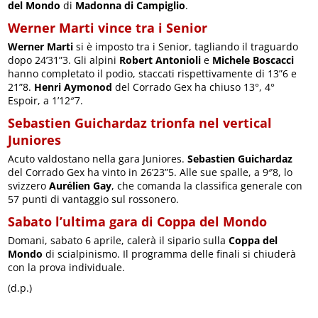
del Mondo
di
Madonna di Campiglio
.
Werner Marti vince tra i Senior
Werner Marti
si è imposto tra i Senior, tagliando il traguardo
dopo 24’31”3. Gli alpini
Robert Antonioli
e
Michele Boscacci
hanno completato il podio, staccati rispettivamente di 13”6 e
21”8.
Henri Aymonod
del Corrado Gex ha chiuso 13°, 4°
Espoir, a 1’12″7.
Sebastien Guichardaz trionfa nel vertical
Juniores
Acuto valdostano nella gara Juniores.
Sebastien Guichardaz
del Corrado Gex ha vinto in 26’23”5. Alle sue spalle, a 9″8, lo
svizzero
Aurélien Gay
, che comanda la classifica generale con
57 punti di vantaggio sul rossonero.
Sabato l’ultima gara di Coppa del Mondo
Domani, sabato 6 aprile, calerà il sipario sulla
Coppa del
Mondo
di scialpinismo. Il programma delle finali si chiuderà
con la prova individuale.
(d.p.)