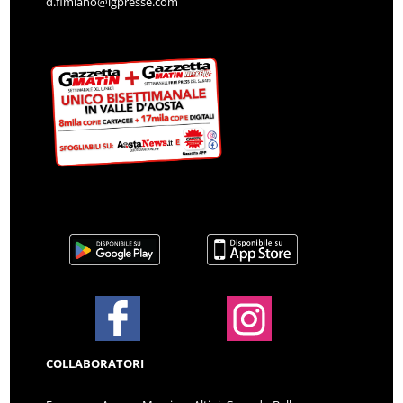
d.fimiano@lgpresse.com
COLLABORATORI