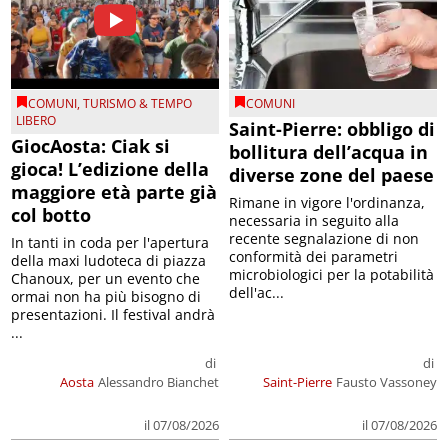
COMUNI
,
TURISMO & TEMPO
COMUNI
LIBERO
Saint-Pierre: obbligo di
GiocAosta: Ciak si
bollitura dell’acqua in
gioca! L’edizione della
diverse zone del paese
maggiore età parte già
Rimane in vigore l'ordinanza,
col botto
necessaria in seguito alla
recente segnalazione di non
In tanti in coda per l'apertura
conformità dei parametri
della maxi ludoteca di piazza
microbiologici per la potabilità
Chanoux, per un evento che
dell'ac...
ormai non ha più bisogno di
presentazioni. Il festival andrà
...
di
di
Aosta
Alessandro Bianchet
Saint-Pierre
Fausto Vassoney
il 07/08/2026
il 07/08/2026