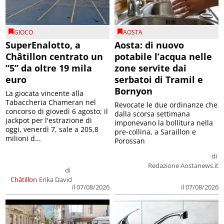
GIOCO
AOSTA
SuperEnalotto, a
Aosta: di nuovo
Châtillon centrato un
potabile l’acqua nelle
“5” da oltre 19 mila
zone servite dai
euro
serbatoi di Tramil e
Bornyon
La giocata vincente alla
Tabaccheria Chameran nel
Revocate le due ordinanze che
concorso di giovedì 6 agosto; il
dalla scorsa settimana
jackpot per l'estrazione di
imponevano la bollitura nella
oggi, venerdì 7, sale a 205,8
pre-collina, a Saraillon e
milioni d...
Porossan
di
Redazione Aostanews.it
di
Châtillon
Erika David
il 07/08/2026
il 07/08/2026