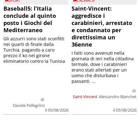
SPORT
CRONACA
Baseball5: l’Italia
Saint-Vincent:
conclude al quinto
aggredisce i
posto i Giochi del
carabinieri, arrestato
Mediterraneo
e condannato per
direttissima un
Gli azzurri sono stati sconfitti
36enne
nei quarti di finale dalla
Turchia, pagando a caro
I fatti sono avvenuti nella
prezzo il ko nel girone
giornata di ieri nella cittadina
eliminatorio contro la Tunisia
termale, dove i carabinieri
erano stati allertati per un
uomo che disturbava i
passanti. ...
di
Saint-Vincent
Alessandro Bianchet
di
Davide Pellegrino
il 05/08/2026
il 05/08/2026