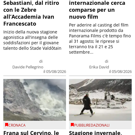
Sebastiani, dal ritiro
internazionale cerca
con le Zebre
comparse per un
all’Accademia Ivan
nuovo film
Francescato
Per aderire al casting del film
internazionale prodotto da
Inizio della nuova stagione
Panorama Films c'è tempo fino
agonistica all'insegna delle
al 31 agosto; le riprese si
soddisfazioni per il giovane
terranno tra il 21 e 25
talento dello Stade Valdôtain
settembre...
di
di
Davide Pellegrino
Erika David
il 05/08/2026
il 05/08/2026
CRONACA
PUBBLIREDAZIONALI
Frana sul Cervino, le
Stagione invernale,