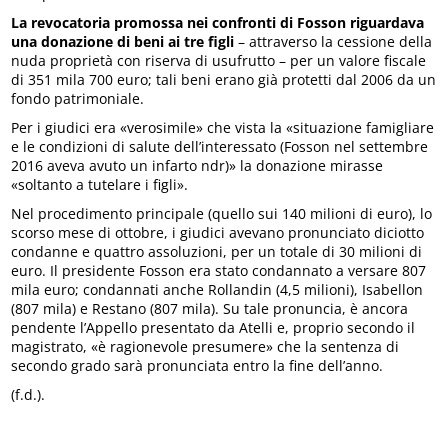
La revocatoria promossa nei confronti di Fosson riguardava
una donazione di beni ai tre figli
– attraverso la cessione della
nuda proprietà con riserva di usufrutto – per un valore fiscale
di 351 mila 700 euro; tali beni erano già protetti dal 2006 da un
fondo patrimoniale.
Per i giudici era «verosimile» che vista la «situazione famigliare
e le condizioni di salute dell’interessato (Fosson nel settembre
2016 aveva avuto un infarto ndr)» la donazione mirasse
«soltanto a tutelare i figli».
Nel procedimento principale (quello sui 140 milioni di euro), lo
scorso mese di ottobre, i giudici avevano pronunciato diciotto
condanne e quattro assoluzioni, per un totale di 30 milioni di
euro. Il presidente Fosson era stato condannato a versare 807
mila euro; condannati anche Rollandin (4,5 milioni), Isabellon
(807 mila) e Restano (807 mila). Su tale pronuncia, è ancora
pendente l’Appello presentato da Atelli e, proprio secondo il
magistrato, «è ragionevole presumere» che la sentenza di
secondo grado sarà pronunciata entro la fine dell’anno.
(f.d.).