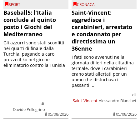
SPORT
CRONACA
Baseball5: l’Italia
Saint-Vincent:
conclude al quinto
aggredisce i
posto i Giochi del
carabinieri, arrestato
Mediterraneo
e condannato per
direttissima un
Gli azzurri sono stati sconfitti
36enne
nei quarti di finale dalla
Turchia, pagando a caro
I fatti sono avvenuti nella
prezzo il ko nel girone
giornata di ieri nella cittadina
eliminatorio contro la Tunisia
termale, dove i carabinieri
erano stati allertati per un
uomo che disturbava i
passanti. ...
di
Saint-Vincent
Alessandro Bianchet
di
Davide Pellegrino
il 05/08/2026
il 05/08/2026