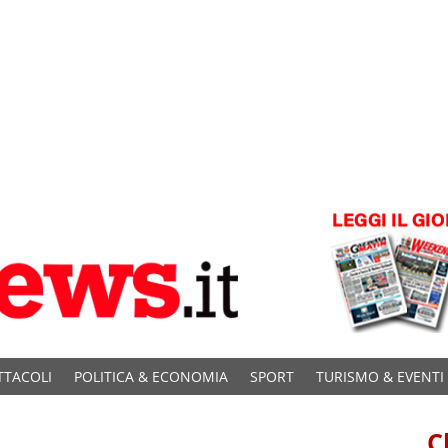
TTACOLI
POLITICA & ECONOMIA
SPORT
TURISMO & EVENTI
C