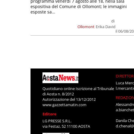
programma venerdì 7 agosto alle 18, nella sala
espositiva del Comune di Ollomont; le immagini
esposte sa...
di
Ollomont
Erika David
il 06/08/2
DIRETTOR
Luca Merc
l.mercant
Quotidiano online Iscrizione al Tribunale
di Aosta n. 8/2012
REDAZIO
Autorizzazione del 13/12/2012
Alessandr
www.gazzettamatin.com
a.bianche
Editore
Danila Ch
LG PRESSE S.R.L.
d.chenal@
via Festaz, 52 11100 AOSTA