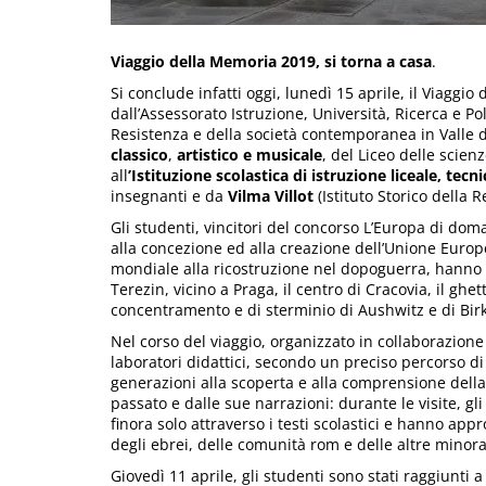
Viaggio della Memoria 2019, si torna a casa
.
Si conclude infatti oggi, lunedì 15 aprile, il Viaggi
dall’Assessorato Istruzione, Università, Ricerca e Poli
Resistenza e della società contemporanea in Valle 
classico
,
artistico e musicale
, del Liceo delle scie
all
’Istituzione scolastica di istruzione liceale, tecn
insegnanti e da
Vilma Villot
(Istituto Storico della R
Gli studenti, vincitori del concorso L’Europa di doman
alla concezione ed alla creazione dell’Unione Europ
mondiale alla ricostruzione nel dopoguerra, hanno avu
Terezin, vicino a Praga, il centro di Cracovia, il gh
concentramento e di sterminio di Aushwitz e di Bir
Nel corso del viaggio, organizzato in collaborazione 
laboratori didattici, secondo un preciso percorso 
generazioni alla scoperta e alla comprensione della
passato e dalle sue narrazioni: durante le visite, gl
finora solo attraverso i testi scolastici e hanno ap
degli ebrei, delle comunità rom e delle altre minor
Giovedì 11 aprile, gli studenti sono stati raggiunti a