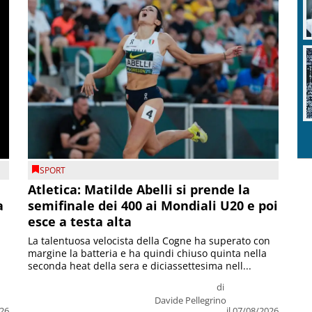
SPORT
Atletica: Matilde Abelli si prende la
a
semifinale dei 400 ai Mondiali U20 e poi
esce a testa alta
La talentuosa velocista della Cogne ha superato con
margine la batteria e ha quindi chiuso quinta nella
seconda heat della sera e diciassettesima nell...
di
Davide Pellegrino
026
il 07/08/2026