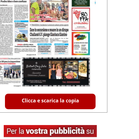
Clicca e scarica la copia