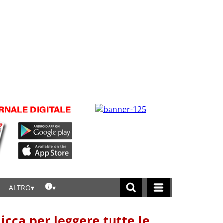
ALTRO
licca per leggere tutte le