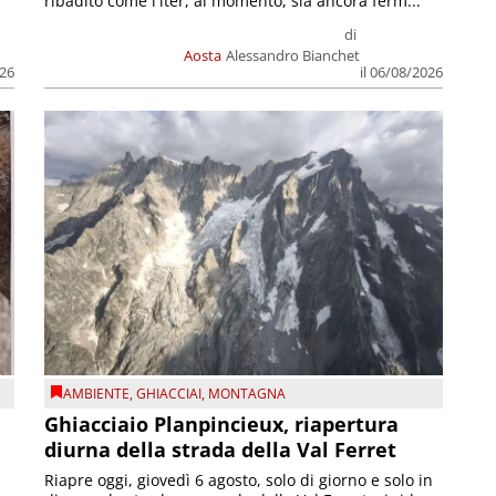
ribadito come l'iter, al momento, sia ancora ferm...
di
Aosta
Alessandro Bianchet
026
il 06/08/2026
AMBIENTE
,
GHIACCIAI
,
MONTAGNA
Ghiacciaio Planpincieux, riapertura
diurna della strada della Val Ferret
Riapre oggi, giovedì 6 agosto, solo di giorno e solo in