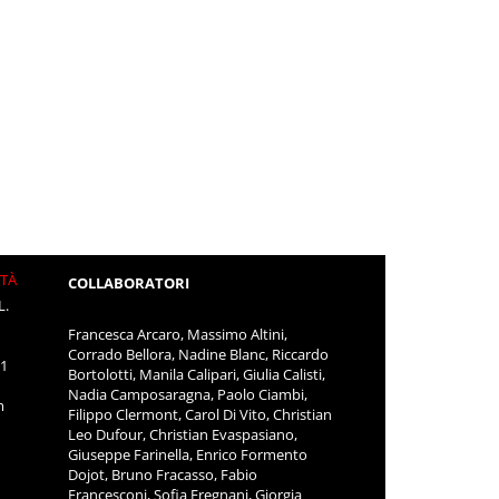
ITÀ
COLLABORATORI
L.
Francesca Arcaro, Massimo Altini,
Corrado Bellora, Nadine Blanc, Riccardo
11
Bortolotti, Manila Calipari, Giulia Calisti,
Nadia Camposaragna, Paolo Ciambi,
m
Filippo Clermont, Carol Di Vito, Christian
Leo Dufour, Christian Evaspasiano,
Giuseppe Farinella, Enrico Formento
Dojot, Bruno Fracasso, Fabio
Francesconi, Sofia Fregnani, Giorgia