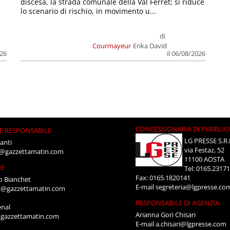
discesa, la strada comunale della Val Ferret; si riduce
lo scenario di rischio, in movimento u...
di
Courmayeur
Erika David
026
il 06/08/2026
CONCESSIONARIA DI PUBBLIC
E RESPONSABILE
LG PRESSE S.R.
anti
via Festaz, 52
i@gazzettamatin.com
11100 AOSTA
NE
Tel: 0165.2317
Fax: 0165.1820141
o Bianchet
E-mail
segreteria@lgpresse.co
t@gazzettamatin.com
RESPONSABILE DI AGENZIA
enal
Arianna Gori Chisari
gazzettamatin.com
E-mail
a.chisari@lgpresse.com