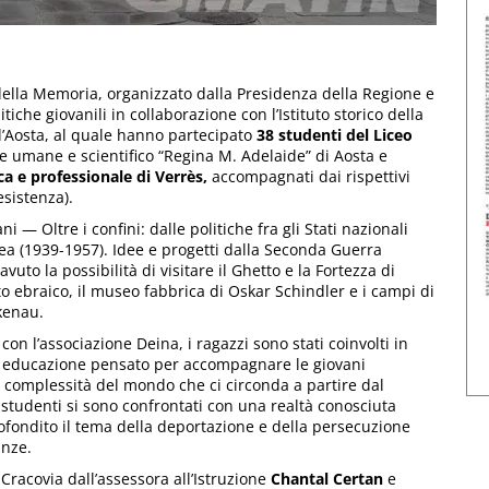
o della Memoria, organizzato dalla Presidenza della Regione e
tiche giovanili in collaborazione con l’Istituto storico della
d’Aosta, al quale hanno partecipato
38 studenti del Liceo
nze umane e scientifico “Regina M. Adelaide” di Aosta e
ica e professionale di Verrès,
accompagnati dai rispettivi
esistenza).
i — Oltre i confini: dalle politiche fra gli Stati nazionali
ea (1939-1957). Idee e progetti dalla Seconda Guerra
to la possibilità di visitare il Ghetto e la Fortezza di
etto ebraico, il museo fabbrica di Oskar Schindler e i campi di
kenau.
con l’associazione Deina, i ragazzi sono stati coinvolti in
di educazione pensato per accompagnare le giovani
 complessità del mondo che ci circonda a partire dal
i studenti si sono confrontati con una realtà conosciuta
profondito il tema della deportazione e della persecuzione
anze.
 Cracovia dall’assessora all’Istruzione
Chantal Certan
e