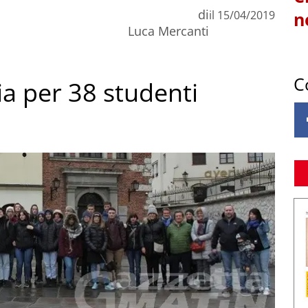
di
il
15/04/2019
n
Luca Mercanti
C
a per 38 studenti