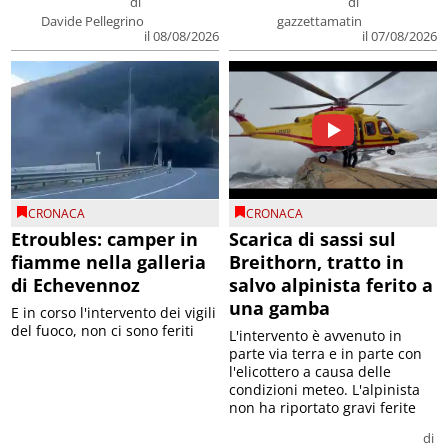
di
di
Davide Pellegrino
gazzettamatin
il 08/08/2026
il 07/08/2026
CRONACA
CRONACA
Etroubles: camper in
Scarica di sassi sul
fiamme nella galleria
Breithorn, tratto in
di Echevennoz
salvo alpinista ferito a
una gamba
E in corso l'intervento dei vigili
del fuoco, non ci sono feriti
L'intervento è avvenuto in
parte via terra e in parte con
l'elicottero a causa delle
condizioni meteo. L'alpinista
non ha riportato gravi ferite
di