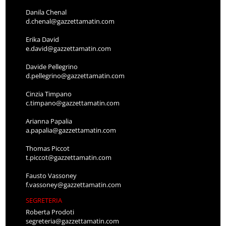
Danila Chenal
d.chenal@gazzettamatin.com
Erika David
e.david@gazzettamatin.com
Davide Pellegrino
d.pellegrino@gazzettamatin.com
Cinzia Timpano
c.timpano@gazzettamatin.com
Arianna Papalia
a.papalia@gazzettamatin.com
Thomas Piccot
t.piccot@gazzettamatin.com
Fausto Vassoney
f.vassoney@gazzettamatin.com
SEGRETERIA
Roberta Prodoti
segreteria@gazzettamatin.com