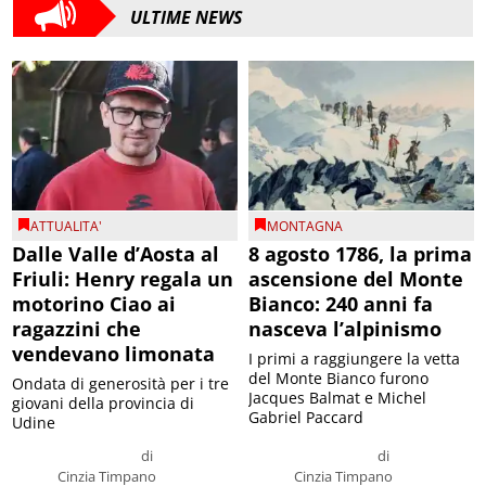
ULTIME NEWS
ATTUALITA'
MONTAGNA
Dalle Valle d’Aosta al
8 agosto 1786, la prima
Friuli: Henry regala un
ascensione del Monte
motorino Ciao ai
Bianco: 240 anni fa
ragazzini che
nasceva l’alpinismo
vendevano limonata
I primi a raggiungere la vetta
del Monte Bianco furono
Ondata di generosità per i tre
Jacques Balmat e Michel
giovani della provincia di
Gabriel Paccard
Udine
di
di
Cinzia Timpano
Cinzia Timpano