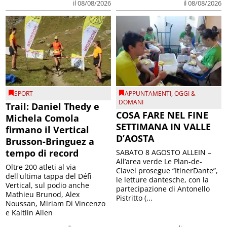
il 08/08/2026
il 08/08/2026
SPORT
APPUNTAMENTI
,
OGGI &
DOMANI
Trail: Daniel Thedy e
COSA FARE NEL FINE
Michela Comola
SETTIMANA IN VALLE
firmano il Vertical
D’AOSTA
Brusson-Bringuez a
tempo di record
SABATO 8 AGOSTO ALLEIN –
All’area verde Le Plan-de-
Oltre 200 atleti al via
Clavel prosegue “ItinerDante”,
dell'ultima tappa del Défì
le letture dantesche, con la
Vertical, sul podio anche
partecipazione di Antonello
Mathieu Brunod, Alex
Pistritto (...
Noussan, Miriam Di Vincenzo
e Kaitlin Allen