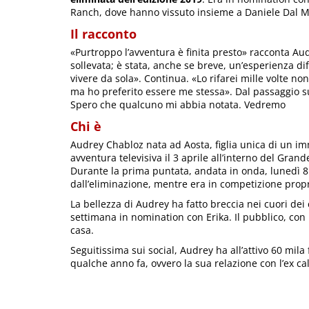
Ranch, dove hanno vissuto insieme a Daniele Dal Moro,
Il racconto
«Purtroppo l’avventura è finita presto» racconta Aud
sollevata; è stata, anche se breve, un’esperienza diff
vivere da sola». Continua. «Lo rifarei mille volte no
ma ho preferito essere me stessa». Dal passaggio s
Spero che qualcuno mi abbia notata. Vedremo
Chi è
Audrey Chabloz nata ad Aosta, figlia unica di un imm
avventura televisiva il 3 aprile all’interno del Gran
Durante la prima puntata, andata in onda, lunedì 8 
dall’eliminazione, mentre era in competizione prop
La bellezza di Audrey ha fatto breccia nei cuori dei 
settimana in nomination con Erika. Il pubblico, con
casa.
Seguitissima sui social, Audrey ha all’attivo 60 mila
qualche anno fa, ovvero la sua relazione con l’ex ca