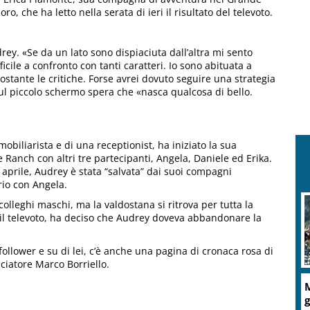
 che ha letto nella serata di ieri il risultato del televoto.
rey. «Se da un lato sono dispiaciuta dall’altra mi sento
icile a confronto con tanti caratteri. Io sono abituata a
nostante le critiche. Forse avrei dovuto seguire una strategia
ul piccolo schermo spera che «nasca qualcosa di bello.
obiliarista e di una receptionist, ha iniziato la sua
de Ranch con altri tre partecipanti, Angela, Daniele ed Erika.
aprile, Audrey è stata “salvata” dai suoi compagni
rio con Angela.
colleghi maschi, ma la valdostana si ritrova per tutta la
 il televoto, ha deciso che Audrey doveva abbandonare la
 follower e su di lei, c’è anche una pagina di cronaca rosa di
lciatore Marco Borriello.
M
g