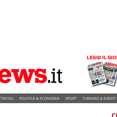
TTACOLI
POLITICA & ECONOMIA
SPORT
TURISMO & EVENTI
C