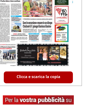
Clicca e scarica la copia