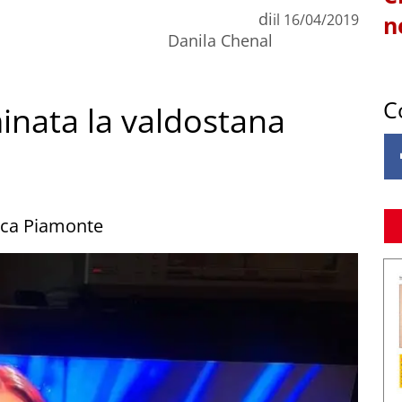
di
il
16/04/2019
n
Danila Chenal
C
minata la valdostana
rica Piamonte