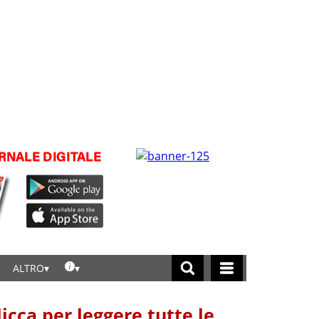
ALTRO
licca per leggere tutte le