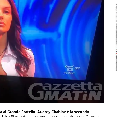
ana al Grande Fratello. Audrey Chabloz è la seconda
n Erica Piamonte, sua compagna di avventura nel Grande