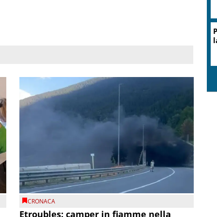
P
l
CRONACA
Etroubles: camper in fiamme nella