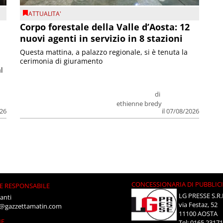
ATTUALITA'
Corpo forestale della Valle d’Aosta: 12
nuovi agenti in servizio in 8 stazioni
Questa mattina, a palazzo regionale, si è tenuta la
cerimonia di giuramento
l
di
ethienne bredy
026
il 07/08/2026
CONCESSIONARIA DI PUBBLIC
E RESPONSABILE
LG PRESSE S.R.
anti
via Festaz, 52
i@gazzettamatin.com
11100 AOSTA
NE
Tel: 0165.2317