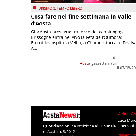
TURISMO & TEMPO LIBERO
Cosa fare nel fine settimana in Valle
d’Aosta
GiocAosta prosegue tra le vie del capoluogo; a
Brissogne entra nel vivo la Feta de l’Oumbra;
Etroubles ospita la Veillà; a Chamois tocca al Festiva
A...
di
Aosta
gazzettamatin
il 07/08/2
DIRETTOR
Luca Merc
l.mercant
Quotidiano online Iscrizione al Tribunale
di Aosta n. 8/2012
REDAZIO