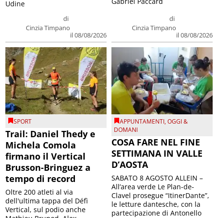
Gabriel Paccard
Udine
di
di
Cinzia Timpano
Cinzia Timpano
il 08/08/2026
il 08/08/2026
SPORT
APPUNTAMENTI
,
OGGI &
DOMANI
Trail: Daniel Thedy e
COSA FARE NEL FINE
Michela Comola
SETTIMANA IN VALLE
firmano il Vertical
D’AOSTA
Brusson-Bringuez a
tempo di record
SABATO 8 AGOSTO ALLEIN –
All’area verde Le Plan-de-
Oltre 200 atleti al via
Clavel prosegue “ItinerDante”,
dell'ultima tappa del Défì
le letture dantesche, con la
Vertical, sul podio anche
partecipazione di Antonello