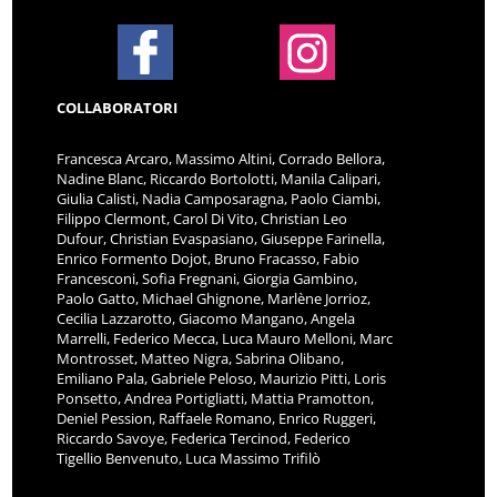
COLLABORATORI
Francesca Arcaro, Massimo Altini, Corrado Bellora,
Nadine Blanc, Riccardo Bortolotti, Manila Calipari,
Giulia Calisti, Nadia Camposaragna, Paolo Ciambi,
Filippo Clermont, Carol Di Vito, Christian Leo
Dufour, Christian Evaspasiano, Giuseppe Farinella,
Enrico Formento Dojot, Bruno Fracasso, Fabio
Francesconi, Sofia Fregnani, Giorgia Gambino,
Paolo Gatto, Michael Ghignone, Marlène Jorrioz,
Cecilia Lazzarotto, Giacomo Mangano, Angela
Marrelli, Federico Mecca, Luca Mauro Melloni, Marc
Montrosset, Matteo Nigra, Sabrina Olibano,
Emiliano Pala, Gabriele Peloso, Maurizio Pitti, Loris
Ponsetto, Andrea Portigliatti, Mattia Pramotton,
Deniel Pession, Raffaele Romano, Enrico Ruggeri,
Riccardo Savoye, Federica Tercinod, Federico
Tigellio Benvenuto, Luca Massimo Trifilò