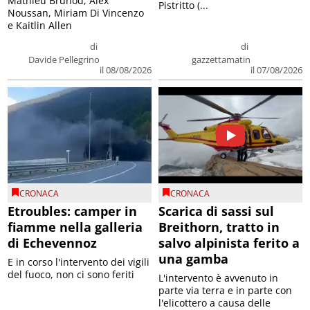
Mathieu Brunod, Alex
Pistritto (...
Noussan, Miriam Di Vincenzo
e Kaitlin Allen
di
di
Davide Pellegrino
gazzettamatin
il 08/08/2026
il 07/08/2026
CRONACA
CRONACA
Etroubles: camper in
Scarica di sassi sul
fiamme nella galleria
Breithorn, tratto in
di Echevennoz
salvo alpinista ferito a
una gamba
E in corso l'intervento dei vigili
del fuoco, non ci sono feriti
L'intervento è avvenuto in
parte via terra e in parte con
l'elicottero a causa delle