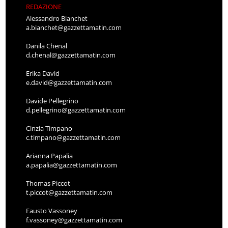
REDAZIONE
Alessandro Bianchet
a.bianchet@gazzettamatin.com
Danila Chenal
d.chenal@gazzettamatin.com
Erika David
e.david@gazzettamatin.com
Davide Pellegrino
d.pellegrino@gazzettamatin.com
Cinzia Timpano
c.timpano@gazzettamatin.com
Arianna Papalia
a.papalia@gazzettamatin.com
Thomas Piccot
t.piccot@gazzettamatin.com
Fausto Vassoney
f.vassoney@gazzettamatin.com