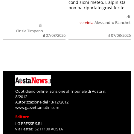
condizioni meteo. L'alpinista
non ha riportato gravi ferite
di
cervinia
Alessandro Bianchet
di
Cinzia Timpano
il 07/08/2026
il 07/08/2026
Quotidiano online Iscrizione al Tribunale di Aosta n.
8/2012
Autorizzazione del 13/12/2012
www.gazzettamatin.com
Editore
LG PRESSE S.R.L.
via Festaz, 52 11100 AOSTA