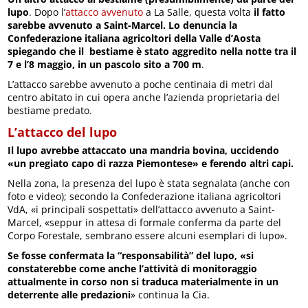
lupo
. Dopo l’
attacco avvenuto
a La Salle, questa volta
il fatto
sarebbe avvenuto a Saint-Marcel. Lo denuncia la
Confederazione italiana agricoltori della Valle d’Aosta
spiegando che il bestiame è stato aggredito nella notte tra il
7 e l’8 maggio, in un pascolo sito a 700 m
.
L’attacco sarebbe avvenuto a poche centinaia di metri dal
centro abitato in cui opera anche l’azienda proprietaria del
bestiame predato.
L’attacco del lupo
Il lupo avrebbe attaccato una mandria bovina, uccidendo
«un pregiato capo di razza Piemontese» e ferendo altri capi.
Nella zona, la presenza del lupo è stata segnalata (anche con
foto e video); secondo la Confederazione italiana agricoltori
VdA, «i principali sospettati» dell’attacco avvenuto a Saint-
Marcel, «seppur in attesa di formale conferma da parte del
Corpo Forestale, sembrano essere alcuni esemplari di lupo».
Se fosse confermata la “responsabilità” del lupo, «si
constaterebbe come anche l’attività di monitoraggio
attualmente in corso non si traduca materialmente in un
deterrente alle predazioni
» continua la Cia.