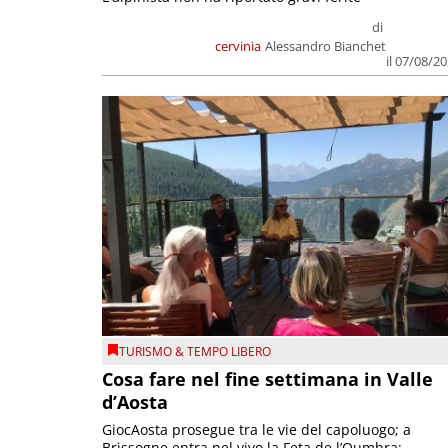
di
cervinia
Alessandro Bianchet
il 07/08/2
TURISMO & TEMPO LIBERO
Cosa fare nel fine settimana in Valle
d’Aosta
GiocAosta prosegue tra le vie del capoluogo; a
Brissogne entra nel vivo la Feta de l’Oumbra;