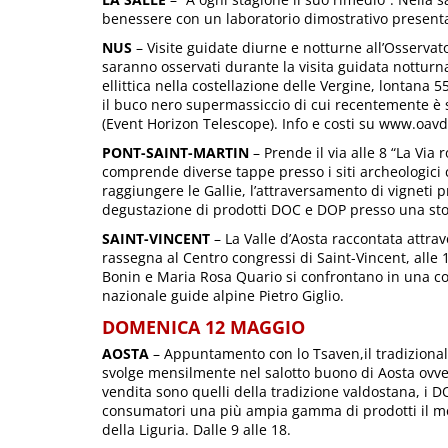
benessere con un laboratorio dimostrativo presenta
NUS
– Visite guidate diurne e notturne all’Osservat
saranno osservati durante la visita guidata notturn
ellittica nella costellazione delle Vergine, lontana 5
il buco nero supermassiccio di cui recentemente è 
(Event Horizon Telescope). Info e costi su www.oavda
PONT-SAINT-MARTIN
– Prende il via alle 8 “La Via 
comprende diverse tappe presso i siti archeologici 
raggiungere le Gallie, l’attraversamento di vigneti pr
degustazione di prodotti DOC e DOP presso una stor
SAINT-VINCENT
– La Valle d’Aosta raccontata attrave
rassegna al Centro congressi di Saint-Vincent, alle 17
Bonin e Maria Rosa Quario si confrontano in una c
nazionale guide alpine Pietro Giglio.
DOMENICA 12 MAGGIO
AOSTA
– Appuntamento con lo Tsaven,il tradizionale
svolge mensilmente nel salotto buono di Aosta ovvero
vendita sono quelli della tradizione valdostana, i DOP
consumatori una più ampia gamma di prodotti il me
della Liguria. Dalle 9 alle 18.