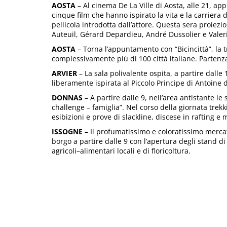
AOSTA
– Al cinema De La Ville di Aosta, alle 21, ap
cinque film che hanno ispirato la vita e la carriera 
pellicola introdotta dall’attore. Questa sera proiez
Auteuil, Gérard Depardieu, André Dussolier e Valeri
AOSTA
– Torna l’appuntamento con “Bicincittà”, la 
complessivamente più di 100 città italiane. Partenz
ARVIER
– La sala polivalente ospita, a partire dalle 
liberamente ispirata al Piccolo Principe di Antoine 
DONNAS
– A partire dalle 9, nell’area antistante
challenge – famiglia”. Nel corso della giornata trek
esibizioni e prove di slackline, discese in rafting e m
ISSOGNE
– Il profumatissimo e coloratissimo merca
borgo a partire dalle 9 con l’apertura degli stand d
agricoli–alimentari locali e di floricoltura.