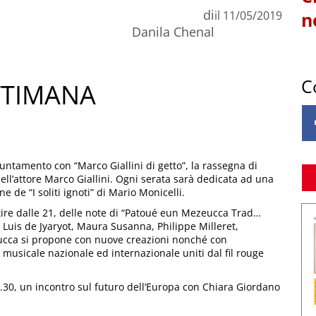
di
il
11/05/2019
n
Danila Chenal
C
ETTIMANA
puntamento con “Marco Giallini di getto”, la rassegna di
dell’attore Marco Giallini. Ogni serata sarà dedicata ad una
e de “I soliti ignoti” di Mario Monicelli.
rtire dalle 21, delle note di “Patoué eun Mezeucca Trad…
 Luis de Jyaryot, Maura Susanna, Philippe Milleret,
eucca si propone con nuove creazioni nonché con
 musicale nazionale ed internazionale uniti dal fil rouge
 18.30, un incontro sul futuro dell’Europa con Chiara Giordano