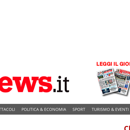
TTACOLI
POLITICA & ECONOMIA
SPORT
TURISMO & EVENTI
C