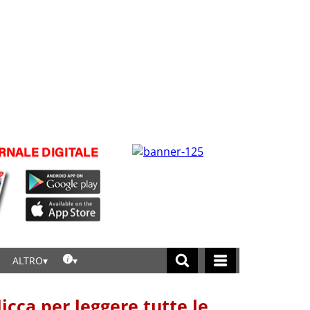
ALTRO
licca per leggere tutte le