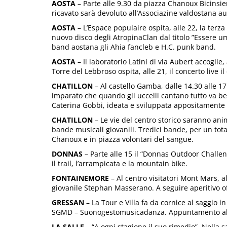
AOSTA
– Parte alle 9.30 da piazza Chanoux Bicinsiem
ricavato sarà devoluto all’Associazine valdostana a
AOSTA
– L’Espace populaire ospita, alle 22, la terz
nuovo disco degli AtropinaClan dal titolo ”Essere u
band aostana gli Ahia fancleb e H.C. punk band.
AOSTA
– Il laboratorio Latini di via Aubert accoglie,
Torre del Lebbroso ospita, alle 21, il concerto live i
CHATILLON
– Al castello Gamba, dalle 14.30 alle 17
imparato che quando gli uccelli cantano tutto va be
Caterina Gobbi, ideata e sviluppata appositamente
CHATILLON
– Le vie del centro storico saranno anim
bande musicali giovanili. Tredici bande, per un total
Chanoux e in piazza volontari del sangue.
DONNAS
– Parte alle 15 il “Donnas Outdoor Challe
il trail, l’arrampicata e la mountain bike.
FONTAINEMORE
– Al centro visitatori Mont Mars, a
giovanile Stephan Masserano. A seguire aperitivo of
GRESSAN
– La Tour e Villa fa da cornice al saggio in
SGMD – Suonogestomusicadanza. Appuntamento al
LA SALLE
– “A ogni stagione il suo rimedio”. Nella s