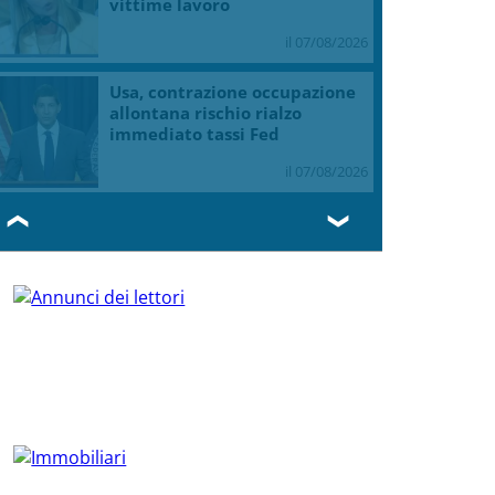
vittime lavoro
il 07/08/2026
Usa, contrazione occupazione
allontana rischio rialzo
immediato tassi Fed
il 07/08/2026
❮
❯