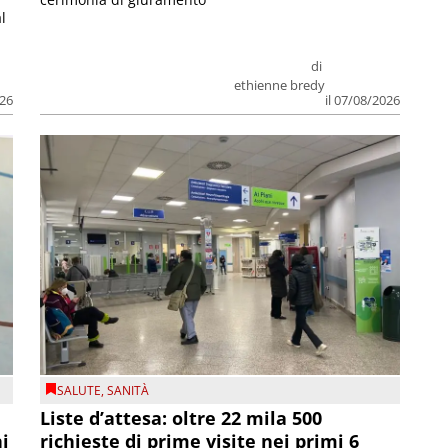
l
di
ethienne bredy
026
il 07/08/2026
SALUTE
,
SANITÀ
Liste d’attesa: oltre 22 mila 500
ni
richieste di prime visite nei primi 6