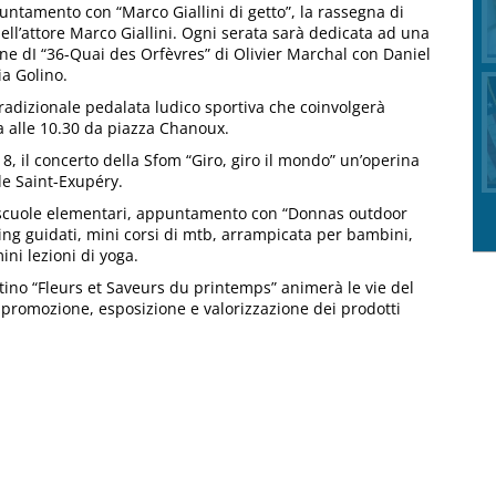
puntamento con “Marco Giallini di getto”, la rassegna di
dell’attore Marco Giallini. Ogni serata sarà dedicata ad una
ione dI “36-Quai des Orfèvres” di Olivier Marchal con Daniel
a Golino.
tradizionale pedalata ludico sportiva che coinvolgerà
a alle 10.30 da piazza Chanoux.
18, il concerto della Sfom “Giro, giro il mondo” un’operina
de Saint-Exupéry.
 le scuole elementari, appuntamento con “Donnas outdoor
king guidati, mini corsi di mtb, arrampicata per bambini,
ini lezioni di yoga.
tino “Fleurs et Saveurs du printemps” animerà le vie del
i promozione, esposizione e valorizzazione dei prodotti