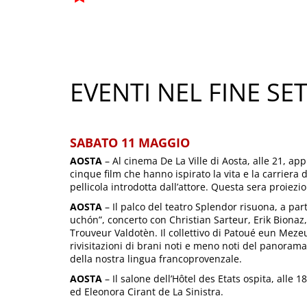
EVENTI NEL FINE S
SABATO 11 MAGGIO
AOSTA
– Al cinema De La Ville di Aosta, alle 21, ap
cinque film che hanno ispirato la vita e la carriera 
pellicola introdotta dall’attore. Questa sera proiezion
AOSTA
– Il palco del teatro Splendor risuona, a pa
uchón”, concerto con Christian Sarteur, Erik Bionaz,
Trouveur Valdotèn. Il collettivo di Patoué eun Mez
rivisitazioni di brani noti e meno noti del panorama
della nostra lingua francoprovenzale.
AOSTA
– Il salone dell’Hôtel des Etats ospita, alle
ed Eleonora Cirant de La Sinistra.