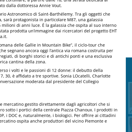
to dalla dottoressa Annie Vout.
orio Astronomico di Saint-Barthélemy. Tra gli oggetti che
a, sarà protagonista in particolare M87, una galassia
5 milioni di anni luce. È la galassia che ospita al suo interno
stata prodotta un’immagine dai ricercatori del progetto EHT
.it.
romana delle Gallie in Mountain Bike”, il ciclo-tour che
che segnano ancora oggi l’antica via romana costruita per
egiati, di borghi storici e di antichi ponti e una esclusiva
ica cantina della zona.
rso i volti e le passioni di 12 donne: il debutto della
, 30, è affidato a tre sportive. Sonia LOcatelli, Charlotte
onversazione moderata dal presidente del Collegio
 mercatino gestito direttamente dagli agricoltori che si
 sotto i portici della centrale Piazza Chanoux. I prodotti in
, i DOC e, naturalmente, i biologici. Per offrire ai cittadini
rcatino ospita anche produttori del vicino Piemonte e