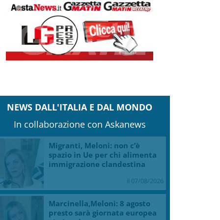
NEWS DALL'ITALIA E DAL MONDO
In collaborazione con Askanews
Migranti, Meloni: non c’è
spazio in Ue per chi alimenta
immigrazione clandestina
il 07/08/2026
Marcinella,Meloni: 8 agosto
presto sarà giornata europea