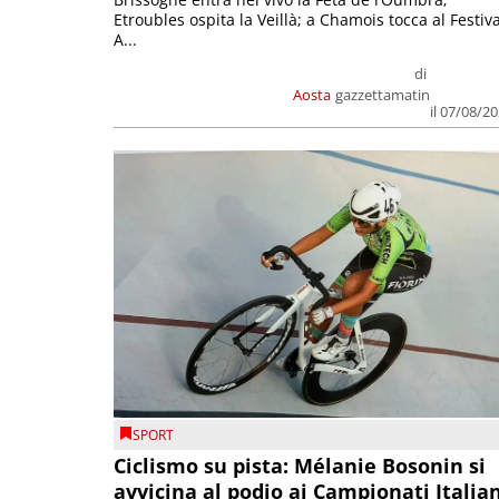
Etroubles ospita la Veillà; a Chamois tocca al Festiva
A...
di
Aosta
gazzettamatin
il 07/08/2
SPORT
Ciclismo su pista: Mélanie Bosonin si
avvicina al podio ai Campionati Italia