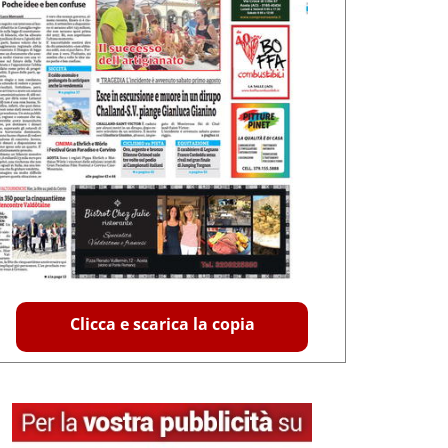
Clicca e scarica la copia