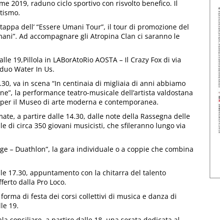
e 2019, raduno ciclo sportivo con risvolto benefico. Il
utismo.
a tappa dell’ “Essere Umani Tour”, il tour di promozione del
mani”. Ad accompagnare gli Atropina Clan ci saranno le
 alle 19,Pillola in LABorAtoRio AOSTA – Il Crazy Fox di via
l duo Water In Us.
.30, va in scena “In centinaia di migliaia di anni abbiamo
ne”, la performance teatro-musicale dell’artista valdostana
 per il Museo di arte moderna e contemporanea.
ate, a partire dalle 14.30, dalle note della Rassegna delle
e di circa 350 giovani musicisti, che sfileranno lungo via
nge – Duathlon”, la gara individuale o a coppie che combina
lle 17.30, appuntamento con la chitarra del talento
ferto dalla Pro Loco.
 forma di festa dei corsi collettivi di musica e danza di
le 19.
ala consiliare, a partire dalle 18, una serata dedicata al