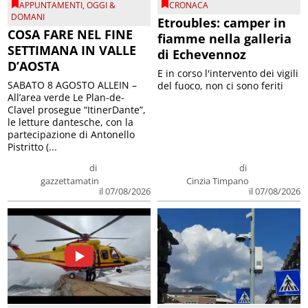
APPUNTAMENTI
,
OGGI &
CRONACA
DOMANI
Etroubles: camper in
COSA FARE NEL FINE
fiamme nella galleria
SETTIMANA IN VALLE
di Echevennoz
D’AOSTA
E in corso l'intervento dei vigili
SABATO 8 AGOSTO ALLEIN –
del fuoco, non ci sono feriti
All’area verde Le Plan-de-
Clavel prosegue “ItinerDante”,
le letture dantesche, con la
partecipazione di Antonello
Pistritto (...
di
di
gazzettamatin
Cinzia Timpano
il 07/08/2026
il 07/08/2026