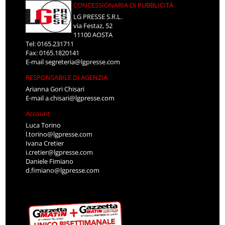
CONCESSIONARIA DI PUBBLICITÀ
LG PRESSE S.R.L.
via Festaz, 52
11100 AOSTA
Tel: 0165.231711
Fax: 0165.1820141
E-mail
segreteria@lgpresse.com
RESPONSABILE DI AGENZIA
Arianna Gori Chisari
E-mail
a.chisari@lgpresse.com
Account
Luca Torino
l.torino@lgpresse.com
Ivana Cretier
i.cretier@lgpresse.com
Daniele Fimiano
d.fimiano@lgpresse.com