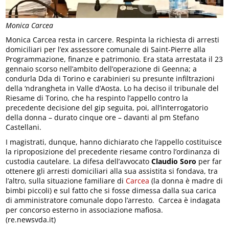
Monica Carcea
Monica Carcea resta in carcere. Respinta la richiesta di arresti
domiciliari per l’ex assessore comunale di Saint-Pierre alla
Programmazione, finanze e patrimonio. Era stata arrestata il 23
gennaio scorso nell’ambito dell’operazione di Geenna; a
condurla Dda di Torino e carabinieri su presunte infiltrazioni
della ‘ndrangheta in Valle d’Aosta. Lo ha deciso il tribunale del
Riesame di Torino, che ha respinto l’appello contro la
precedente decisione del gip seguita, poi, all’interrogatorio
della donna – durato cinque ore – davanti al pm Stefano
Castellani.
I magistrati, dunque, hanno dichiarato che l’appello costituisce
la riproposizione del precedente riesame contro l’ordinanza di
custodia cautelare. La difesa dell’avvocato
Claudio Soro
per far
ottenere gli arresti domiciliari alla sua assistita si fondava, tra
l’altro, sulla situazione familiare di
Carcea
(la donna è madre di
bimbi piccoli) e sul fatto che si fosse dimessa dalla sua carica
di amministratore comunale dopo l’arresto. Carcea è indagata
per concorso esterno in associazione mafiosa.
(re.newsvda.it)