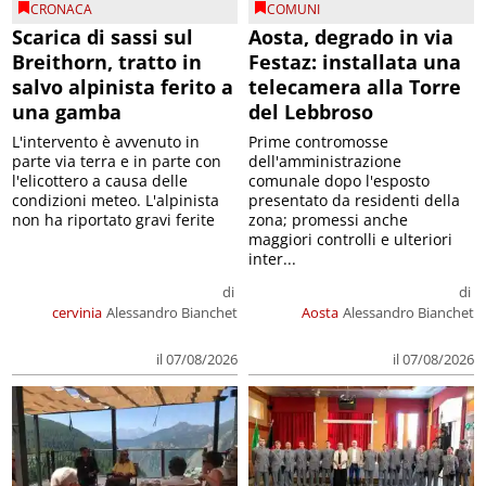
CRONACA
COMUNI
Scarica di sassi sul
Aosta, degrado in via
Breithorn, tratto in
Festaz: installata una
salvo alpinista ferito a
telecamera alla Torre
una gamba
del Lebbroso
L'intervento è avvenuto in
Prime contromosse
parte via terra e in parte con
dell'amministrazione
l'elicottero a causa delle
comunale dopo l'esposto
condizioni meteo. L'alpinista
presentato da residenti della
non ha riportato gravi ferite
zona; promessi anche
maggiori controlli e ulteriori
inter...
di
di
cervinia
Alessandro Bianchet
Aosta
Alessandro Bianchet
il 07/08/2026
il 07/08/2026