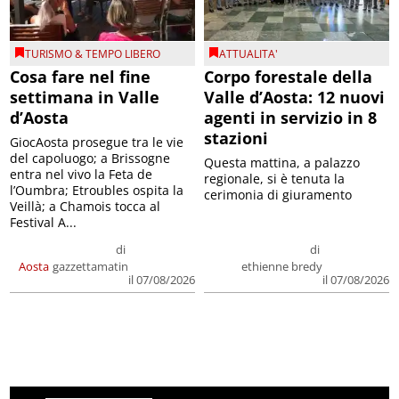
TURISMO & TEMPO LIBERO
ATTUALITA'
Cosa fare nel fine
Corpo forestale della
settimana in Valle
Valle d’Aosta: 12 nuovi
d’Aosta
agenti in servizio in 8
stazioni
GiocAosta prosegue tra le vie
del capoluogo; a Brissogne
Questa mattina, a palazzo
entra nel vivo la Feta de
regionale, si è tenuta la
l’Oumbra; Etroubles ospita la
cerimonia di giuramento
Veillà; a Chamois tocca al
Festival A...
di
di
Aosta
gazzettamatin
ethienne bredy
il 07/08/2026
il 07/08/2026