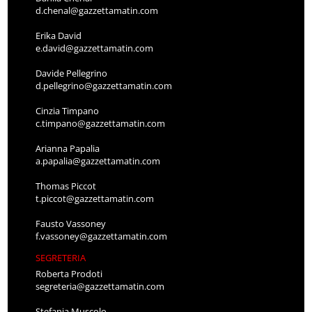
d.chenal@gazzettamatin.com
Erika David
e.david@gazzettamatin.com
Davide Pellegrino
d.pellegrino@gazzettamatin.com
Cinzia Timpano
c.timpano@gazzettamatin.com
Arianna Papalia
a.papalia@gazzettamatin.com
Thomas Piccot
t.piccot@gazzettamatin.com
Fausto Vassoney
f.vassoney@gazzettamatin.com
SEGRETERIA
Roberta Prodoti
segreteria@gazzettamatin.com
Stefania Muscolo