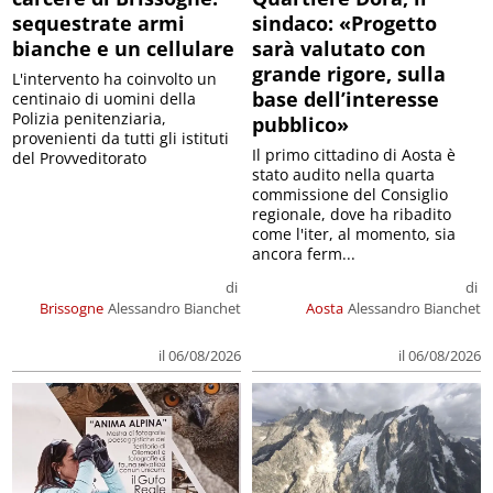
sequestrate armi
sindaco: «Progetto
bianche e un cellulare
sarà valutato con
grande rigore, sulla
L'intervento ha coinvolto un
base dell’interesse
centinaio di uomini della
Polizia penitenziaria,
pubblico»
provenienti da tutti gli istituti
Il primo cittadino di Aosta è
del Provveditorato
stato audito nella quarta
commissione del Consiglio
regionale, dove ha ribadito
come l'iter, al momento, sia
ancora ferm...
di
di
Brissogne
Alessandro Bianchet
Aosta
Alessandro Bianchet
il 06/08/2026
il 06/08/2026