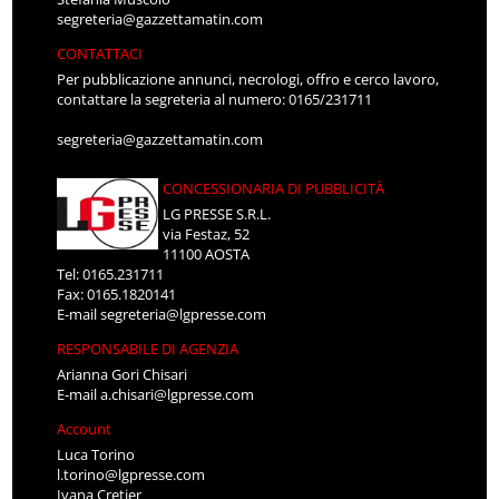
segreteria@gazzettamatin.com
CONTATTACI
Per pubblicazione annunci, necrologi, offro e cerco lavoro,
contattare la segreteria al numero: 0165/231711
segreteria@gazzettamatin.com
CONCESSIONARIA DI PUBBLICITÀ
LG PRESSE S.R.L.
via Festaz, 52
11100 AOSTA
Tel: 0165.231711
Fax: 0165.1820141
E-mail
segreteria@lgpresse.com
RESPONSABILE DI AGENZIA
Arianna Gori Chisari
E-mail
a.chisari@lgpresse.com
Account
Luca Torino
l.torino@lgpresse.com
Ivana Cretier