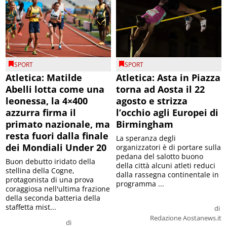
SPORT
SPORT
Atletica: Matilde
Atletica: Asta in Piazza
Abelli lotta come una
torna ad Aosta il 22
leonessa, la 4×400
agosto e strizza
azzurra firma il
l’occhio agli Europei di
primato nazionale, ma
Birmingham
resta fuori dalla finale
La speranza degli
dei Mondiali Under 20
organizzatori è di portare sulla
pedana del salotto buono
Buon debutto iridato della
della città alcuni atleti reduci
stellina della Cogne,
dalla rassegna continentale in
protagonista di una prova
programma ...
coraggiosa nell'ultima frazione
della seconda batteria della
staffetta mist...
di
Redazione Aostanews.it
di