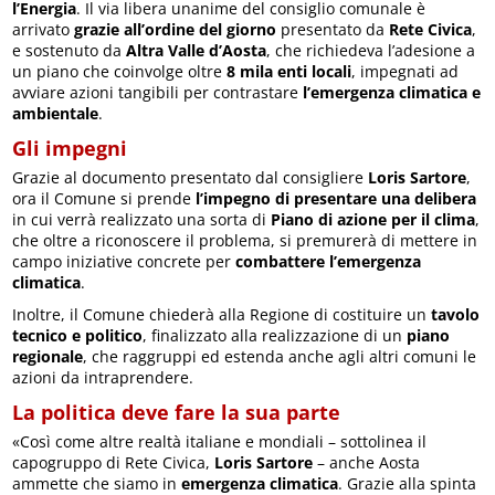
l’Energia
. Il via libera unanime del consiglio comunale è
arrivato
grazie all’ordine del giorno
presentato da
Rete Civica
,
e sostenuto da
Altra Valle d’Aosta
, che richiedeva l’adesione a
un piano che coinvolge oltre
8 mila enti locali
, impegnati ad
avviare azioni tangibili per contrastare
l’emergenza climatica e
ambientale
.
Gli impegni
Grazie al documento presentato dal consigliere
Loris Sartore
,
ora il Comune si prende
l’impegno di presentare una delibera
in cui verrà realizzato una sorta di
Piano di azione per il clima
,
che oltre a riconoscere il problema, si premurerà di mettere in
campo iniziative concrete per
combattere l’emergenza
climatica
.
Inoltre, il Comune chiederà alla Regione di costituire un
tavolo
tecnico e politico
, finalizzato alla realizzazione di un
piano
regionale
, che raggruppi ed estenda anche agli altri comuni le
azioni da intraprendere.
La politica deve fare la sua parte
«Così come altre realtà italiane e mondiali – sottolinea il
capogruppo di Rete Civica,
Loris Sartore
– anche Aosta
ammette che siamo in
emergenza climatica
. Grazie alla spinta