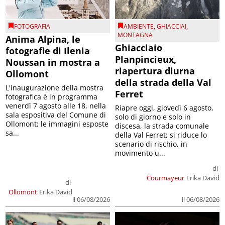
FOTOGRAFIA
AMBIENTE
,
GHIACCIAI
,
MONTAGNA
Anima Alpina, le
Ghiacciaio
fotografie di Ilenia
Planpincieux,
Noussan in mostra a
riapertura diurna
Ollomont
della strada della Val
L'inaugurazione della mostra
Ferret
fotografica è in programma
venerdì 7 agosto alle 18, nella
Riapre oggi, giovedì 6 agosto,
sala espositiva del Comune di
solo di giorno e solo in
Ollomont; le immagini esposte
discesa, la strada comunale
sa...
della Val Ferret; si riduce lo
scenario di rischio, in
movimento u...
di
Courmayeur
Erika David
di
Ollomont
Erika David
il 06/08/2026
il 06/08/2026