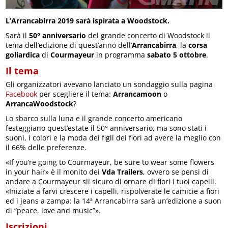
L’Arrancabirra 2019 sarà ispirata a Woodstock.
Sarà il
50° anniversario
del grande concerto di Woodstock il
tema dell’edizione di quest’anno dell’
Arrancabirra
, la
corsa
goliardica
di
Courmayeur
in programma
sabato 5 ottobre
.
Il tema
Gli organizzatori avevano lanciato un sondaggio sulla pagina
Facebook
per scegliere il tema:
Arrancamoon
o
ArrancaWoodstock
?
Lo sbarco sulla luna e il grande concerto americano
festeggiano quest’estate il 50° anniversario, ma sono stati i
suoni, i colori e la moda dei figli dei fiori ad avere la meglio con
il 66% delle preferenze.
«If you’re going to Courmayeur, be sure to wear some flowers
in your hair» è il monito dei
Vda Trailers
, ovvero se pensi di
andare a Courmayeur sii sicuro di ornare di fiori i tuoi capelli.
«Iniziate a farvi crescere i capelli, rispolverate le camicie a fiori
ed i jeans a zampa: la 14ª Arrancabirra sarà un’edizione a suon
di “peace, love and music”».
Iscrizioni