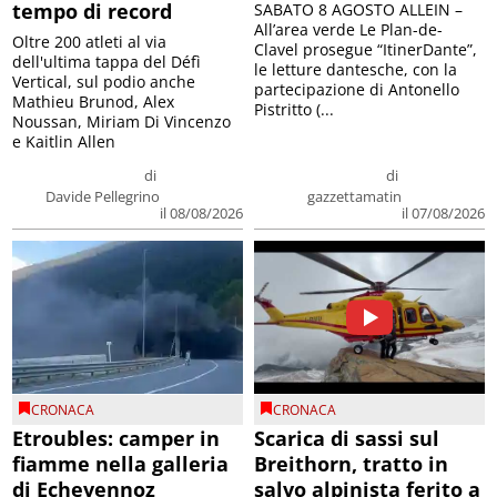
tempo di record
SABATO 8 AGOSTO ALLEIN –
All’area verde Le Plan-de-
Oltre 200 atleti al via
Clavel prosegue “ItinerDante”,
dell'ultima tappa del Défì
le letture dantesche, con la
Vertical, sul podio anche
partecipazione di Antonello
Mathieu Brunod, Alex
Pistritto (...
Noussan, Miriam Di Vincenzo
e Kaitlin Allen
di
di
Davide Pellegrino
gazzettamatin
il 08/08/2026
il 07/08/2026
CRONACA
CRONACA
Etroubles: camper in
Scarica di sassi sul
fiamme nella galleria
Breithorn, tratto in
di Echevennoz
salvo alpinista ferito a