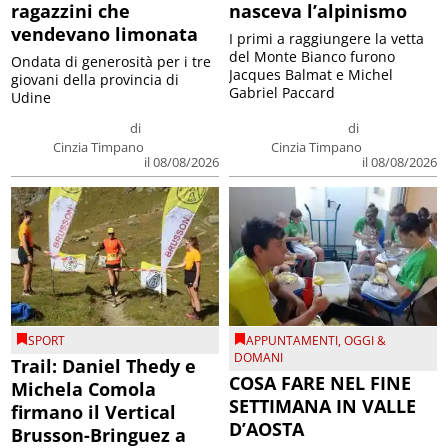
ragazzini che
nasceva l’alpinismo
vendevano limonata
I primi a raggiungere la vetta
del Monte Bianco furono
Ondata di generosità per i tre
Jacques Balmat e Michel
giovani della provincia di
Gabriel Paccard
Udine
di
di
Cinzia Timpano
Cinzia Timpano
il 08/08/2026
il 08/08/2026
SPORT
APPUNTAMENTI
,
OGGI &
DOMANI
Trail: Daniel Thedy e
COSA FARE NEL FINE
Michela Comola
SETTIMANA IN VALLE
firmano il Vertical
D’AOSTA
Brusson-Bringuez a