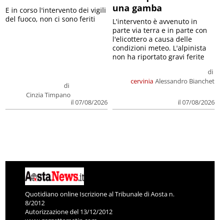
una gamba
E in corso l'intervento dei vigili
del fuoco, non ci sono feriti
L'intervento è avvenuto in
parte via terra e in parte con
l'elicottero a causa delle
condizioni meteo. L'alpinista
non ha riportato gravi ferite
di
cervinia
Alessandro Bianchet
di
Cinzia Timpano
il 07/08/2026
il 07/08/2026
Quotidiano online Iscrizione al Tribunale di Aosta n.
8/2012
Autorizzazione del 13/12/2012