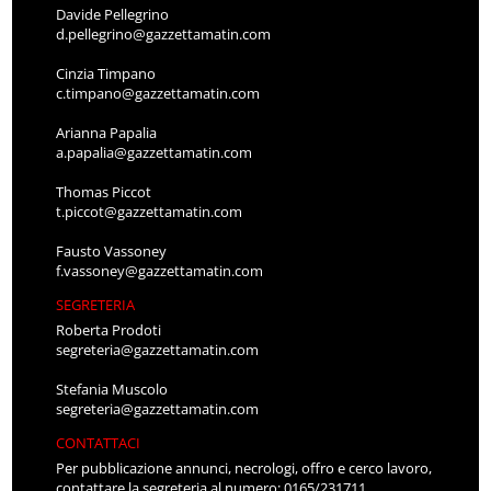
Davide Pellegrino
d.pellegrino@gazzettamatin.com
Cinzia Timpano
c.timpano@gazzettamatin.com
Arianna Papalia
a.papalia@gazzettamatin.com
Thomas Piccot
t.piccot@gazzettamatin.com
Fausto Vassoney
f.vassoney@gazzettamatin.com
SEGRETERIA
Roberta Prodoti
segreteria@gazzettamatin.com
Stefania Muscolo
segreteria@gazzettamatin.com
CONTATTACI
Per pubblicazione annunci, necrologi, offro e cerco lavoro,
contattare la segreteria al numero: 0165/231711