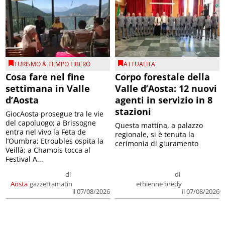
TURISMO & TEMPO LIBERO
ATTUALITA'
Cosa fare nel fine
Corpo forestale della
settimana in Valle
Valle d’Aosta: 12 nuovi
d’Aosta
agenti in servizio in 8
stazioni
GiocAosta prosegue tra le vie
del capoluogo; a Brissogne
Questa mattina, a palazzo
entra nel vivo la Feta de
regionale, si è tenuta la
l’Oumbra; Etroubles ospita la
cerimonia di giuramento
Veillà; a Chamois tocca al
Festival A...
di
di
Aosta
gazzettamatin
ethienne bredy
il 07/08/2026
il 07/08/2026