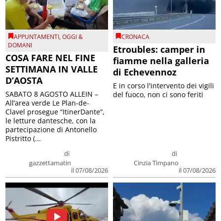
APPUNTAMENTI
,
OGGI &
CRONACA
DOMANI
Etroubles: camper in
COSA FARE NEL FINE
fiamme nella galleria
SETTIMANA IN VALLE
di Echevennoz
D’AOSTA
E in corso l'intervento dei vigili
SABATO 8 AGOSTO ALLEIN –
del fuoco, non ci sono feriti
All’area verde Le Plan-de-
Clavel prosegue “ItinerDante”,
le letture dantesche, con la
partecipazione di Antonello
Pistritto (...
di
di
gazzettamatin
Cinzia Timpano
il 07/08/2026
il 07/08/2026