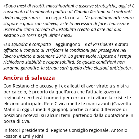
«
Dopo mesi di ricatti, macchinazioni e assenze strategiche, oggi si è
consumato il tradimento politico di Claudio Restano nei confronti
della maggioranza –
prosegue la nota
-. Ne prendiamo atto senza
stupore e quasi con sollievo, viste la necessità di fare chiarezza e
uscire dal clima torbido di instabilità creato ad arte dal duo
Restano-La Torre negli ultimi mesi
»
«
La squadra è compatta
– aggiungono –
e al Presidente è stato
affidato il compito di verificare le condizioni per proseguire nel
lavoro iniziato a dicembre 2018. La gente vuole risposte e i tempi
richiedono stabilità e responsabilità. Se queste condizioni non
saranno garantite, la strada sarà quella delle elezioni anticipate
».
Ancòra di salvezza
Con Restano che accusa gli ex alleati di aver virato a sinistra
per calcolo, è proprio da quell’area che l’attuale governo
regionale cercherà i numeri per cercare di evitare la crisi e le
elezioni anticipate. Rete Civica mette le mani avanti (Gazzetta
Matin di oggi, lunedì 3 giugno), poiché ci sono differenze di
posizioni notevoli su alcuni temi, partendo dalla quotazione in
borsa di Cva.
In foto: i presidente di Regione Consiglio regionale, Antonio
Fosson e Emily Rini