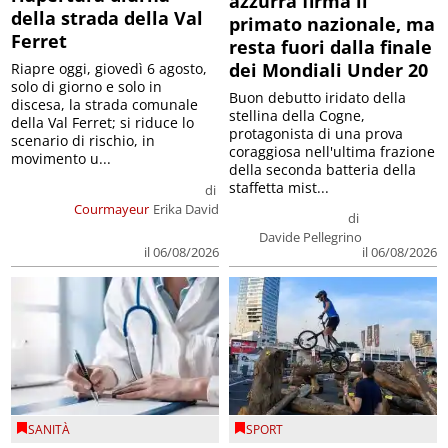
azzurra firma il
della strada della Val
primato nazionale, ma
Ferret
resta fuori dalla finale
dei Mondiali Under 20
Riapre oggi, giovedì 6 agosto,
solo di giorno e solo in
Buon debutto iridato della
discesa, la strada comunale
stellina della Cogne,
della Val Ferret; si riduce lo
protagonista di una prova
scenario di rischio, in
coraggiosa nell'ultima frazione
movimento u...
della seconda batteria della
staffetta mist...
di
Courmayeur
Erika David
di
Davide Pellegrino
il 06/08/2026
il 06/08/2026
SANITÀ
SPORT