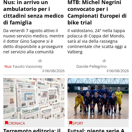
Nus: in arrivo un
MTB: Michel Negrini
ambulatorio per i
convocato per i
cittadini senza medico
Campionati Europei di
di famiglia
bike trial
Da venerdì 7 agosto attivo il
Il valdostano, 24° nella tappa
nuovo servizio medico, mentre
polacca di Coppa del Mondo,
il dottor Gino Sapone si è
sarà al via della rassegna
detto disponibile a proseguire
continentale che scatta oggi a
nel servizio alla comunità
Valberg
di
di
Nus
Fausto Vassoney
Davide Pellegrino
il 06/08/2026
il 06/08/2026
CRONACA
SPORT
Terremoto editoria: il
Futsal: niente serie A