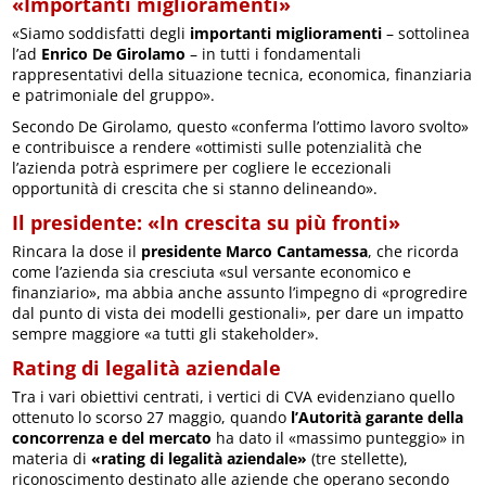
«Importanti miglioramenti»
«Siamo soddisfatti degli
importanti miglioramenti
– sottolinea
l’ad
Enrico De Girolamo
– in tutti i fondamentali
rappresentativi della situazione tecnica, economica, finanziaria
e patrimoniale del gruppo».
Secondo De Girolamo, questo «conferma l’ottimo lavoro svolto»
e contribuisce a rendere «ottimisti sulle potenzialità che
l’azienda potrà esprimere per cogliere le eccezionali
opportunità di crescita che si stanno delineando».
Il presidente: «In crescita su più fronti»
Rincara la dose il
presidente Marco Cantamessa
, che ricorda
come l’azienda sia cresciuta «sul versante economico e
finanziario», ma abbia anche assunto l’impegno di «progredire
dal punto di vista dei modelli gestionali», per dare un impatto
sempre maggiore «a tutti gli stakeholder».
Rating di legalità aziendale
Tra i vari obiettivi centrati, i vertici di CVA evidenziano quello
ottenuto lo scorso 27 maggio, quando
l’Autorità garante della
concorrenza e del mercato
ha dato il «massimo punteggio» in
materia di
«rating di legalità aziendale»
(tre stellette),
riconoscimento destinato alle aziende che operano secondo