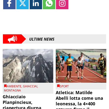
ULTIME NEWS
AMBIENTE
,
GHIACCIAI
,
SPORT
MONTAGNA
Atletica: Matilde
Ghiacciaio
Abelli lotta come una
Planpincieux,
leonessa, la 4×400
riapertura diurna