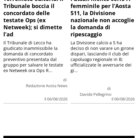
Tribunale boccia il
femminile per l’Aosta
concordato delle
511, la Divisione
testate Ops (ex
nazionale non accoglie
Netweek); si dimette
la domanda di
l’ad
ripescaggio
Il Tribunale di Lecco ha
La Divisione calcio a 5 ha
giudicato inammissibile la
deciso di non varare un girone
domanda di concordato
dispari, lasciando il club del
preventivo presentata dal
capoluogo regionale in B;
gruppo per salvare le testate
ufficializzate le avversarie dei
ex Netweek ora Ops R...
gi...
di
Redazione Aosta News
di
Davide Pellegrino
il 06/08/2026
il 06/08/2026