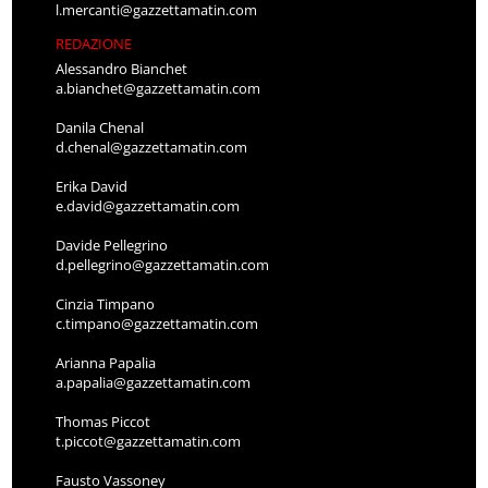
l.mercanti@gazzettamatin.com
REDAZIONE
Alessandro Bianchet
a.bianchet@gazzettamatin.com
Danila Chenal
d.chenal@gazzettamatin.com
Erika David
e.david@gazzettamatin.com
Davide Pellegrino
d.pellegrino@gazzettamatin.com
Cinzia Timpano
c.timpano@gazzettamatin.com
Arianna Papalia
a.papalia@gazzettamatin.com
Thomas Piccot
t.piccot@gazzettamatin.com
Fausto Vassoney