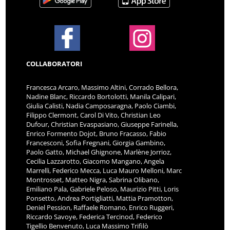
COLLABORATORI
Francesca Arcaro, Massimo Altini, Corrado Bellora,
Nadine Blanc, Riccardo Bortolotti, Manila Calipari,
Giulia Calisti, Nadia Camposaragna, Paolo Ciambi,
Filippo Clermont, Carol Di Vito, Christian Leo
Dufour, Christian Evaspasiano, Giuseppe Farinella,
Enrico Formento Dojot, Bruno Fracasso, Fabio
Francesconi, Sofia Fregnani, Giorgia Gambino,
Paolo Gatto, Michael Ghignone, Marlène Jorrioz,
Cecilia Lazzarotto, Giacomo Mangano, Angela
Marrelli, Federico Mecca, Luca Mauro Melloni, Marc
Montrosset, Matteo Nigra, Sabrina Olibano,
Emiliano Pala, Gabriele Peloso, Maurizio Pitti, Loris
Ponsetto, Andrea Portigliatti, Mattia Pramotton,
Deniel Pession, Raffaele Romano, Enrico Ruggeri,
Riccardo Savoye, Federica Tercinod, Federico
Tigellio Benvenuto, Luca Massimo Trifilò