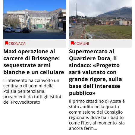
CRONACA
COMUNI
Maxi operazione al
Supermercato al
carcere di Brissogne:
Quartiere Dora, il
sequestrate armi
sindaco: «Progetto
bianche e un cellulare
sarà valutato con
grande rigore, sulla
L'intervento ha coinvolto un
base dell’interesse
centinaio di uomini della
Polizia penitenziaria,
pubblico»
provenienti da tutti gli istituti
Il primo cittadino di Aosta è
del Provveditorato
stato audito nella quarta
commissione del Consiglio
regionale, dove ha ribadito
come l'iter, al momento, sia
ancora ferm...