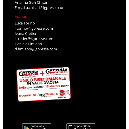
Arianna Gori Chisari
E-mail
a.chisari@lgpresse.com
Account
Luca Torino
l.torino@lgpresse.com
Ivana Cretier
i.cretier@lgpresse.com
Daniele Fimiano
d.fimiano@lgpresse.com