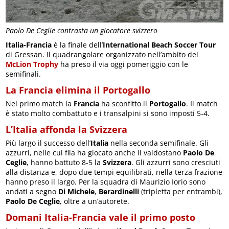
Paolo De Ceglie contrasta un giocatore svizzero
Italia-Francia
è la finale dell’
International Beach Soccer Tour
di Gressan. Il quadrangolare organizzato nell’ambito del
McLion Trophy
ha preso il via oggi pomeriggio con le
semifinali.
La Francia elimina il Portogallo
Nel primo match la
Francia
ha sconfitto il
Portogallo
. Il match
è stato molto combattuto e i transalpini si sono imposti 5-4.
L’Italia affonda la Svizzera
Più largo il successo dell’
Italia
nella seconda semifinale. Gli
azzurri, nelle cui fila ha giocato anche il valdostano
Paolo De
Ceglie
, hanno battuto 8-5 la
Svizzera
. Gli azzurri sono cresciuti
alla distanza e, dopo due tempi equilibrati, nella terza frazione
hanno preso il largo. Per la squadra di Maurizio Iorio sono
andati a segno
Di Michele
,
Berardinelli
(tripletta per entrambi),
Paolo De Ceglie
, oltre a un’autorete.
Domani Italia-Francia vale il primo posto