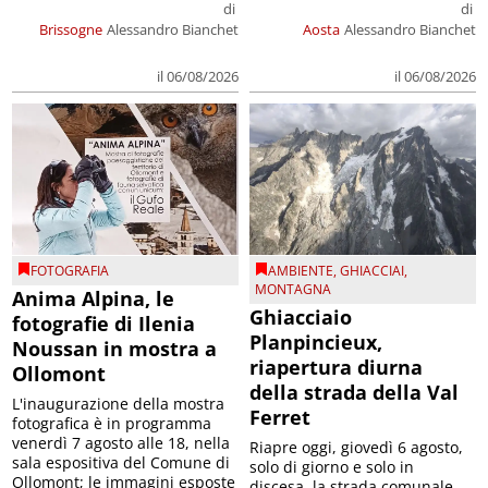
di
di
Brissogne
Alessandro Bianchet
Aosta
Alessandro Bianchet
il 06/08/2026
il 06/08/2026
FOTOGRAFIA
AMBIENTE
,
GHIACCIAI
,
MONTAGNA
Anima Alpina, le
Ghiacciaio
fotografie di Ilenia
Planpincieux,
Noussan in mostra a
riapertura diurna
Ollomont
della strada della Val
L'inaugurazione della mostra
Ferret
fotografica è in programma
venerdì 7 agosto alle 18, nella
Riapre oggi, giovedì 6 agosto,
sala espositiva del Comune di
solo di giorno e solo in
Ollomont; le immagini esposte
discesa, la strada comunale