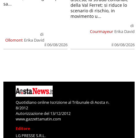
sa...
della Val Ferret; si riduce lo
scenario di rischio, in
movimento u...
di
Courmayeur
Erika David
di
Ollomont
Erika David
il 06/08/2026
il 06/08/2026
Quotidiano online Iscrizione al Tribunale di Aosta n.
8/2012
Autorizzazione del 13/12/2012
www.gazzettamatin.com
Editore
LG PRESSE S.R.L.