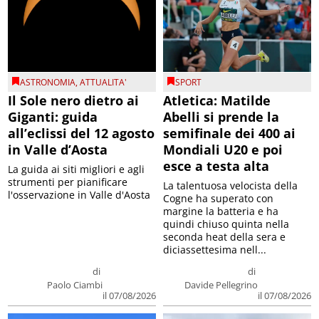
ASTRONOMIA
,
ATTUALITA'
SPORT
Il Sole nero dietro ai
Atletica: Matilde
Giganti: guida
Abelli si prende la
all’eclissi del 12 agosto
semifinale dei 400 ai
in Valle d’Aosta
Mondiali U20 e poi
esce a testa alta
La guida ai siti migliori e agli
strumenti per pianificare
La talentuosa velocista della
l'osservazione in Valle d'Aosta
Cogne ha superato con
margine la batteria e ha
quindi chiuso quinta nella
seconda heat della sera e
diciassettesima nell...
di
di
Paolo Ciambi
Davide Pellegrino
il 07/08/2026
il 07/08/2026