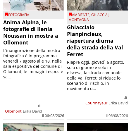
FOTOGRAFIA
AMBIENTE
,
GHIACCIAI
,
MONTAGNA
Anima Alpina, le
Ghiacciaio
fotografie di Ilenia
Planpincieux,
Noussan in mostra a
riapertura diurna
Ollomont
della strada della Val
L'inaugurazione della mostra
Ferret
fotografica è in programma
venerdì 7 agosto alle 18, nella
Riapre oggi, giovedì 6 agosto,
sala espositiva del Comune di
solo di giorno e solo in
Ollomont; le immagini esposte
discesa, la strada comunale
sa...
della Val Ferret; si riduce lo
scenario di rischio, in
movimento u...
di
Courmayeur
Erika David
di
Ollomont
Erika David
il 06/08/2026
il 06/08/2026