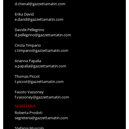
d.chenal@gazzettamatin.com
Erika David
e.david@gazzettamatin.com
Davide Pellegrino
d.pellegrino@gazzettamatin.com
Cinzia Timpano
c.timpano@gazzettamatin.com
Arianna Papalia
a.papalia@gazzettamatin.com
Thomas Piccot
t.piccot@gazzettamatin.com
Fausto Vassoney
f.vassoney@gazzettamatin.com
SEGRETERIA
Roberta Prodoti
segreteria@gazzettamatin.com
Stefania Muscolo