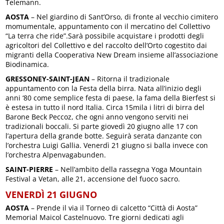
Telemann.
AOSTA
– Nel giardino di Sant’Orso, di fronte al vecchio cimitero
momumentale, appuntamento con il mercatino del Collettivo
“La terra che ride”.Sarà possibile acquistare i prodotti degli
agricoltori del Collettivo e del raccolto dell’Orto cogestito dai
migranti della Cooperativa New Dream insieme all’associazione
Biodinamica.
GRESSONEY-SAINT-JEAN
– Ritorna il tradizionale
appuntamento con la Festa della birra. Nata all’inizio degli
anni ‘80 come semplice festa di paese, la fama della Bierfest si
è estesa in tutto il nord Italia. Circa 15mila i litri di birra del
Barone Beck Peccoz, che ogni anno vengono serviti nei
tradizionali boccali. Si parte giovedì 20 giugno alle 17 con
l’apertura della grande botte. Seguirà serata danzante con
l’orchestra Luigi Gallia. Venerdì 21 giugno si balla invece con
l’orchestra Alpenvagabunden.
SAINT-PIERRE
– Nell’ambito della rassegna Yoga Mountain
Festival a Vetan, alle 21, accensione del fuoco sacro.
VENERDÌ 21 GIUGNO
AOSTA
– Prende il via il Torneo di calcetto “Città di Aosta”
Memorial Maicol Castelnuovo. Tre giorni dedicati agli