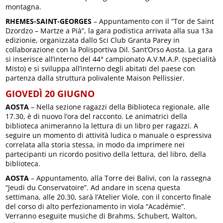
montagna.
RHEMES-SAINT-GEORGES
– Appuntamento con il “Tor de Saint
Dzordzo – Martze a Pià”, la gara podistica arrivata alla sua 13a
edizionie, organizzata dallo Sci Club Granta Parey in
collaborazione con la Polisportiva Dil. Sant’Orso Aosta. La gara
si inserisce all’interno del 44° campionato A.V.M.A.P. (specialità
Misto) e si sviluppa all’interno degli abitati del paese con
partenza dalla struttura polivalente Maison Pellissier.
GIOVEDÌ 20 GIUGNO
AOSTA
– Nella sezione ragazzi della Biblioteca regionale, alle
17.30, è di nuovo l’ora del racconto. Le animatrici della
biblioteca animeranno la lettura di un libro per ragazzi. A
seguire un momento di attività ludica o manuale o espressiva
correlata alla storia stessa, in modo da imprimere nei
partecipanti un ricordo positivo della lettura, del libro, della
biblioteca.
AOSTA
– Appuntamento, alla Torre dei Balivi, con la rassegna
“Jeudi du Conservatoire”. Ad andare in scena questa
settimana, alle 20.30, sarà l’Atelier Viole, con il concerto finale
del corso di alto perfezionamento in viola “Académie”.
Verranno eseguite musiche di Brahms, Schubert, Walton,