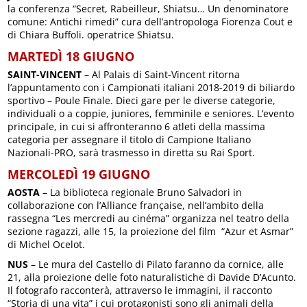
la conferenza “Secret, Rabeilleur, Shiatsu… Un denominatore
comune: Antichi rimedi” cura dell’antropologa Fiorenza Cout e
di Chiara Buffoli. operatrice Shiatsu.
MARTEDÌ 18 GIUGNO
SAINT-VINCENT
– Al Palais di Saint-Vincent ritorna
l’appuntamento con i Campionati italiani 2018-2019 di biliardo
sportivo – Poule Finale. Dieci gare per le diverse categorie,
individuali o a coppie, juniores, femminile e seniores. L’evento
principale, in cui si affronteranno 6 atleti della massima
categoria per assegnare il titolo di Campione Italiano
Nazionali-PRO, sarà trasmesso in diretta su Rai Sport.
MERCOLEDÌ 19 GIUGNO
AOSTA
– La biblioteca regionale Bruno Salvadori in
collaborazione con l’Alliance française, nell’ambito della
rassegna “Les mercredi au cinéma” organizza nel teatro della
sezione ragazzi, alle 15, la proiezione del film “Azur et Asmar”
di Michel Ocelot.
NUS
– Le mura del Castello di Pilato faranno da cornice, alle
21, alla proiezione delle foto naturalistiche di Davide D’Acunto.
Il fotografo racconterà, attraverso le immagini, il racconto
“Storia di una vita” i cui protagonisti sono gli animali della