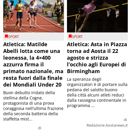
SPORT
SPORT
Atletica: Matilde
Atletica: Asta in Piazza
Abelli lotta come una
torna ad Aosta il 22
leonessa, la 4×400
agosto e strizza
azzurra firma il
l’occhio agli Europei di
primato nazionale, ma
Birmingham
resta fuori dalla finale
La speranza degli
dei Mondiali Under 20
organizzatori è di portare sulla
pedana del salotto buono
Buon debutto iridato della
della città alcuni atleti reduci
stellina della Cogne,
dalla rassegna continentale in
protagonista di una prova
programma ...
coraggiosa nell'ultima frazione
della seconda batteria della
staffetta mist...
di
Redazione Aostanews.it
di