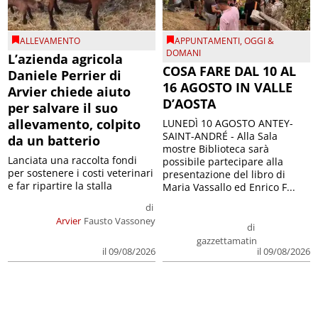
ALLEVAMENTO
APPUNTAMENTI
,
OGGI &
DOMANI
L’azienda agricola
COSA FARE DAL 10 AL
Daniele Perrier di
16 AGOSTO IN VALLE
Arvier chiede aiuto
D’AOSTA
per salvare il suo
allevamento, colpito
LUNEDÌ 10 AGOSTO ANTEY-
SAINT-ANDRÉ - Alla Sala
da un batterio
mostre Biblioteca sarà
Lanciata una raccolta fondi
possibile partecipare alla
per sostenere i costi veterinari
presentazione del libro di
e far ripartire la stalla
Maria Vassallo ed Enrico F...
di
Arvier
Fausto Vassoney
di
gazzettamatin
il 09/08/2026
il 09/08/2026