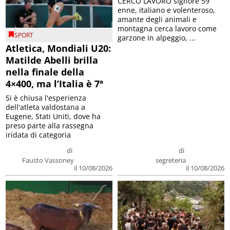
CERCO LAVORO signore 59
enne, italiano e volenteroso,
amante degli animali e
montagna cerca lavoro come
SPORT
garzone in alpeggio, ...
Atletica, Mondiali U20:
Matilde Abelli brilla
nella finale della
4×400, ma l’Italia è 7ª
Si è chiusa l'esperienza
dell'atleta valdostana a
Eugene, Stati Uniti, dove ha
preso parte alla rassegna
iridata di categoria
di
di
Fausto Vassoney
segreteria
il 10/08/2026
il 10/08/2026