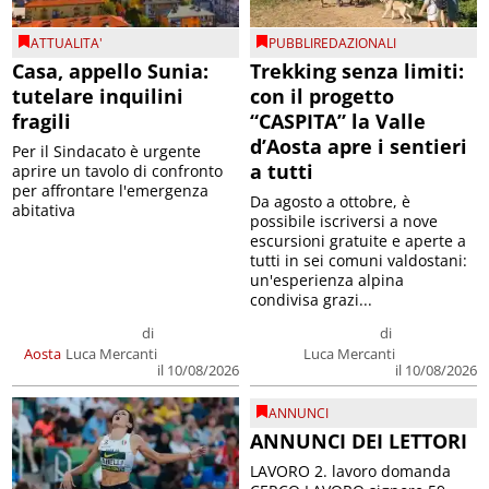
ATTUALITA'
PUBBLIREDAZIONALI
Casa, appello Sunia:
Trekking senza limiti:
tutelare inquilini
con il progetto
fragili
“CASPITA” la Valle
d’Aosta apre i sentieri
Per il Sindacato è urgente
a tutti
aprire un tavolo di confronto
per affrontare l'emergenza
Da agosto a ottobre, è
abitativa
possibile iscriversi a nove
escursioni gratuite e aperte a
tutti in sei comuni valdostani:
un'esperienza alpina
condivisa grazi...
di
di
Aosta
Luca Mercanti
Luca Mercanti
il 10/08/2026
il 10/08/2026
ANNUNCI
ANNUNCI DEI LETTORI
LAVORO 2. lavoro domanda