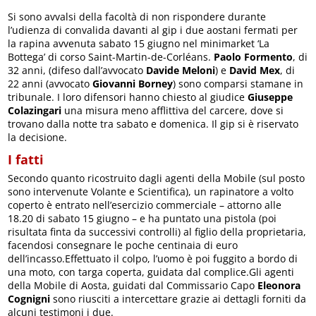
Si sono avvalsi della facoltà di non rispondere durante
l’udienza di convalida davanti al gip i due aostani fermati per
la rapina avvenuta sabato 15 giugno nel minimarket ‘La
Bottega’ di corso Saint-Martin-de-Corléans.
Paolo Formento
, di
32 anni, (difeso dall’avvocato
Davide Meloni
) e
David Mex
, di
22 anni (avvocato
Giovanni Borney
) sono comparsi stamane in
tribunale. I loro difensori hanno chiesto al giudice
Giuseppe
Colazingari
una misura meno afflittiva del carcere, dove si
trovano dalla notte tra sabato e domenica. Il gip si è riservato
la decisione.
I fatti
Secondo quanto ricostruito dagli agenti della Mobile (sul posto
sono intervenute Volante e Scientifica), un rapinatore a volto
coperto è entrato nell’esercizio commerciale – attorno alle
18.20 di sabato 15 giugno – e ha puntato una pistola (poi
risultata finta da successivi controlli) al figlio della proprietaria,
facendosi consegnare le poche centinaia di euro
dell’incasso.Effettuato il colpo, l’uomo è poi fuggito a bordo di
una moto, con targa coperta, guidata dal complice.Gli agenti
della Mobile di Aosta, guidati dal Commissario Capo
Eleonora
Cognigni
sono riusciti a intercettare grazie ai dettagli forniti da
alcuni testimoni i due.