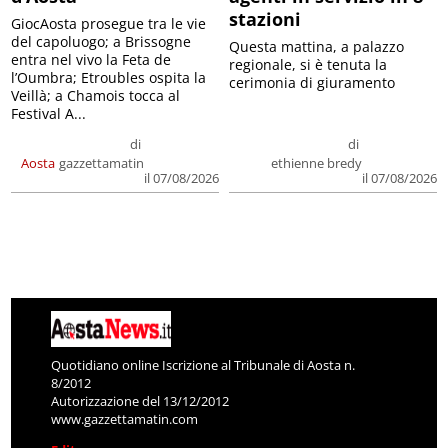
stazioni
GiocAosta prosegue tra le vie
del capoluogo; a Brissogne
Questa mattina, a palazzo
entra nel vivo la Feta de
regionale, si è tenuta la
l’Oumbra; Etroubles ospita la
cerimonia di giuramento
Veillà; a Chamois tocca al
Festival A...
di
di
Aosta
gazzettamatin
ethienne bredy
il 07/08/2026
il 07/08/2026
Quotidiano online Iscrizione al Tribunale di Aosta n.
8/2012
Autorizzazione del 13/12/2012
www.gazzettamatin.com