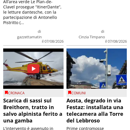
All’area verde Le Plan-de-
Clavel prosegue “ItinerDante”,
le letture dantesche, con la
partecipazione di Antonello
Pistritto (...
di
di
gazzettamatin
Cinzia Timpano
il 07/08/2026
il 07/08/2026
CRONACA
COMUNI
Scarica di sassi sul
Aosta, degrado in via
Breithorn, tratto in
Festaz: installata una
salvo alpinista ferito a
telecamera alla Torre
una gamba
del Lebbroso
L'intervento è avvenuto in
Prime contromosse