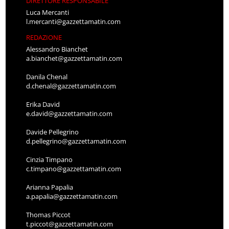
DIRETTORE RESPONSABILE
Luca Mercanti
l.mercanti@gazzettamatin.com
REDAZIONE
Alessandro Bianchet
a.bianchet@gazzettamatin.com
Danila Chenal
d.chenal@gazzettamatin.com
Erika David
e.david@gazzettamatin.com
Davide Pellegrino
d.pellegrino@gazzettamatin.com
Cinzia Timpano
c.timpano@gazzettamatin.com
Arianna Papalia
a.papalia@gazzettamatin.com
Thomas Piccot
t.piccot@gazzettamatin.com