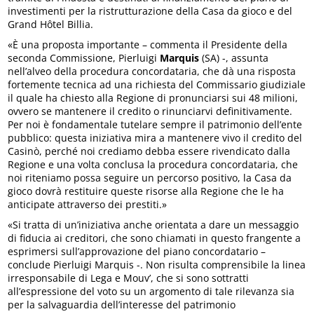
investimenti per la ristrutturazione della Casa da gioco e del
Grand Hôtel Billia.
«È una proposta importante – commenta il Presidente della
seconda Commissione, Pierluigi
Marquis
(SA) -, assunta
nell’alveo della procedura concordataria, che dà una risposta
fortemente tecnica ad una richiesta del Commissario giudiziale
il quale ha chiesto alla Regione di pronunciarsi sui 48 milioni,
ovvero se mantenere il credito o rinunciarvi definitivamente.
Per noi è fondamentale tutelare sempre il patrimonio dell’ente
pubblico: questa iniziativa mira a mantenere vivo il credito del
Casinò, perché noi crediamo debba essere rivendicato dalla
Regione e una volta conclusa la procedura concordataria, che
noi riteniamo possa seguire un percorso positivo, la Casa da
gioco dovrà restituire queste risorse alla Regione che le ha
anticipate attraverso dei prestiti.»
«Si tratta di un’iniziativa anche orientata a dare un messaggio
di fiducia ai creditori, che sono chiamati in questo frangente a
esprimersi sull’approvazione del piano concordatario –
conclude Pierluigi Marquis -. Non risulta comprensibile la linea
irresponsabile di Lega e Mouv’, che si sono sottratti
all’espressione del voto su un argomento di tale rilevanza sia
per la salvaguardia dell’interesse del patrimonio