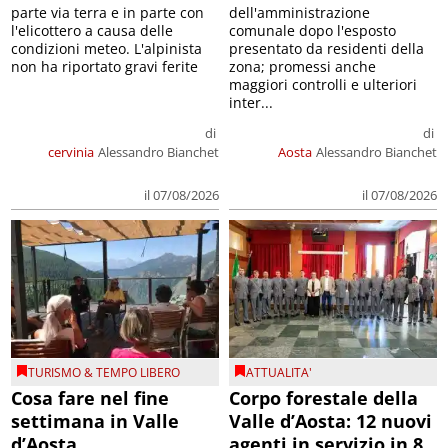
parte via terra e in parte con
dell'amministrazione
l'elicottero a causa delle
comunale dopo l'esposto
condizioni meteo. L'alpinista
presentato da residenti della
non ha riportato gravi ferite
zona; promessi anche
maggiori controlli e ulteriori
inter...
di
di
cervinia
Alessandro Bianchet
Aosta
Alessandro Bianchet
il 07/08/2026
il 07/08/2026
TURISMO & TEMPO LIBERO
ATTUALITA'
Cosa fare nel fine
Corpo forestale della
settimana in Valle
Valle d’Aosta: 12 nuovi
d’Aosta
agenti in servizio in 8