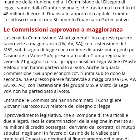
margine della riunione della II Commisione del Disegno di
legge, varato dalla Giunta regionale, che trasforma il credito di
48 milioni di euro di Finaosta in apporto di capitale, tramite
la sottoscrizione di uno Strumento Finanziario Partecipativo.
Le Commissioni approvano a maggioranza
La seconda Commissione “Affari generali” ha espresso parere
favorevole a maggioranza (UV, AV, SA), con l’astensione del
M5S, sul disegno di legge che contiene disposizioni urgenti per
Casinò de la Vallée SpA, presentato dalla Giunta regionale
venerdì 21 giugno scorso. I gruppi consiliari Lega Vallée d’Aoste
e Mouv’ non hanno partecipato al voto. Anche la quarta
Commissione “Sviluppo economico”, riunita subito dopo la
seconda, ha espresso parere favorevole a maggioranza (UV, AV,
SA, RC-AC), con l’astensione dei gruppi M5S e Misto (la Lega
VdA non ha partecipato al voto).
Entrambe le Commissioni hanno nominato il Consigliere
Giovanni Barocco (UV) relatore del disegno di legge.
Il provvedimento legislativo, che si compone di tre articoli e
due allegati, reca le determinazioni della Regione in merito ai
48 milioni di crediti postergati, derivanti dai contratti di mutuo
stipulati negli anni in favore di Casinò de la Vallée per il
tramite di Finaosta e destinati al finanziamento del piano di