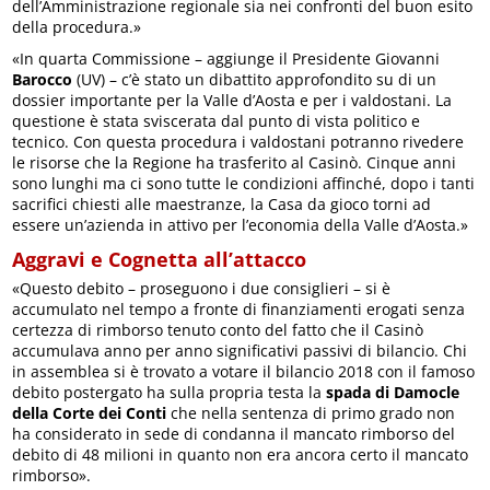
dell’Amministrazione regionale sia nei confronti del buon esito
della procedura.»
«In quarta Commissione – aggiunge il Presidente Giovanni
Barocco
(UV) – c’è stato un dibattito approfondito su di un
dossier importante per la Valle d’Aosta e per i valdostani. La
questione è stata sviscerata dal punto di vista politico e
tecnico. Con questa procedura i valdostani potranno rivedere
le risorse che la Regione ha trasferito al Casinò. Cinque anni
sono lunghi ma ci sono tutte le condizioni affinché, dopo i tanti
sacrifici chiesti alle maestranze, la Casa da gioco torni ad
essere un’azienda in attivo per l’economia della Valle d’Aosta.»
Aggravi e Cognetta all’attacco
«Questo debito – proseguono i due consiglieri – si è
accumulato nel tempo a fronte di finanziamenti erogati senza
certezza di rimborso tenuto conto del fatto che il Casinò
accumulava anno per anno significativi passivi di bilancio. Chi
in assemblea si è trovato a votare il bilancio 2018 con il famoso
debito postergato ha sulla propria testa la
spada di Damocle
della Corte dei Conti
che nella sentenza di primo grado non
ha considerato in sede di condanna il mancato rimborso del
debito di 48 milioni in quanto non era ancora certo il mancato
rimborso».