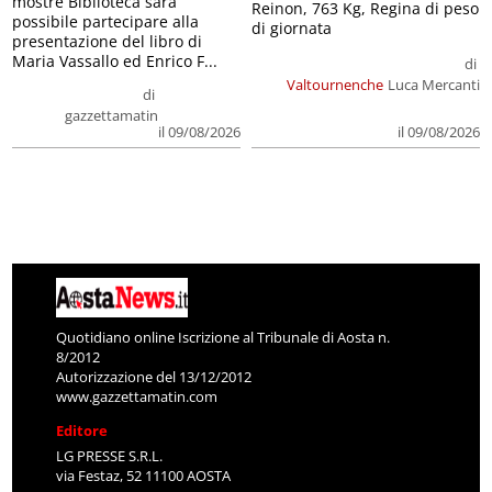
mostre Biblioteca sarà
Reinon, 763 Kg, Regina di peso
possibile partecipare alla
di giornata
presentazione del libro di
Maria Vassallo ed Enrico F...
di
Valtournenche
Luca Mercanti
di
gazzettamatin
il 09/08/2026
il 09/08/2026
Quotidiano online Iscrizione al Tribunale di Aosta n.
8/2012
Autorizzazione del 13/12/2012
www.gazzettamatin.com
Editore
LG PRESSE S.R.L.
via Festaz, 52 11100 AOSTA