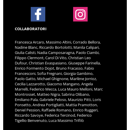
COLLABORATORI
Francesca Arcaro, Massimo Altini, Corrado Bellora,
Nadine Blanc, Riccardo Bortolotti, Manila Calipari,
Giulia Calisti, Nadia Camposaragna, Paolo Ciambi,
Filippo Clermont, Carol Di Vito, Christian Leo
Dufour, Christian Evaspasiano, Giuseppe Farinella,
Enrico Formento Dojot, Bruno Fracasso, Fabio
Francesconi, Sofia Fregnani, Giorgia Gambino,
Paolo Gatto, Michael Ghignone, Marlène Jorrioz,
Cecilia Lazzarotto, Giacomo Mangano, Angela
Marrelli, Federico Mecca, Luca Mauro Melloni, Marc
Montrosset, Matteo Nigra, Sabrina Olibano,
Emiliano Pala, Gabriele Peloso, Maurizio Pitti, Loris
Ponsetto, Andrea Portigliatti, Mattia Pramotton,
Deniel Pession, Raffaele Romano, Enrico Ruggeri,
Riccardo Savoye, Federica Tercinod, Federico
Tigellio Benvenuto, Luca Massimo Trifilò