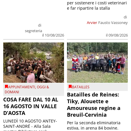
per sostenere i costi veterinari
e far ripartire la stalla
di
Arvier
Fausto Vassoney
di
segreteria
il 09/08/2026
il 10/08/2026
APPUNTAMENTI
,
OGGI &
BATAILLES
DOMANI
Batailles de Reines:
COSA FARE DAL 10 AL
Tiky, Alouette e
16 AGOSTO IN VALLE
Amoureuse regine a
D’AOSTA
Breuil-Cervinia
LUNEDÌ 10 AGOSTO ANTEY-
Per la seconda eliminatoria
SAINT-ANDRÉ - Alla Sala
estiva, in arena 84 bovine.