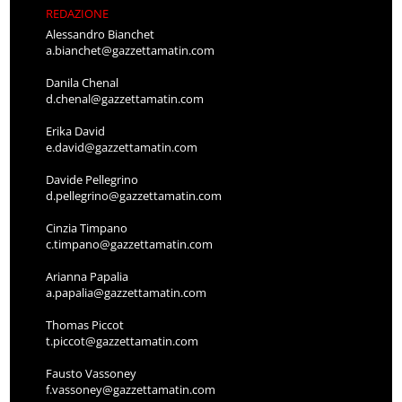
REDAZIONE
Alessandro Bianchet
a.bianchet@gazzettamatin.com
Danila Chenal
d.chenal@gazzettamatin.com
Erika David
e.david@gazzettamatin.com
Davide Pellegrino
d.pellegrino@gazzettamatin.com
Cinzia Timpano
c.timpano@gazzettamatin.com
Arianna Papalia
a.papalia@gazzettamatin.com
Thomas Piccot
t.piccot@gazzettamatin.com
Fausto Vassoney
f.vassoney@gazzettamatin.com