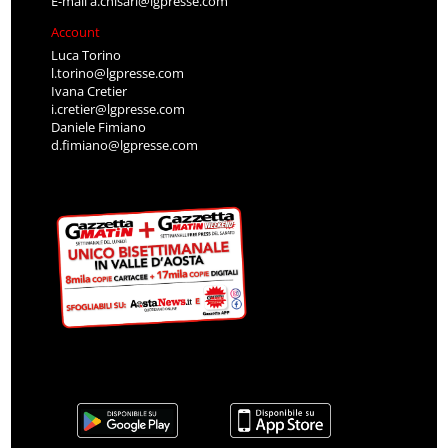
E-mail
a.chisari@lgpresse.com
Account
Luca Torino
l.torino@lgpresse.com
Ivana Cretier
i.cretier@lgpresse.com
Daniele Fimiano
d.fimiano@lgpresse.com