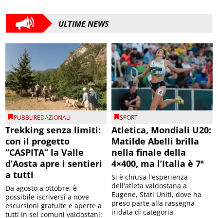
ULTIME NEWS
PUBBLIREDAZIONALI
SPORT
Trekking senza limiti:
Atletica, Mondiali U20:
con il progetto
Matilde Abelli brilla
“CASPITA” la Valle
nella finale della
d’Aosta apre i sentieri
4×400, ma l’Italia è 7ª
a tutti
Si è chiusa l'esperienza
dell'atleta valdostana a
Da agosto a ottobre, è
Eugene, Stati Uniti, dove ha
possibile iscriversi a nove
preso parte alla rassegna
escursioni gratuite e aperte a
iridata di categoria
tutti in sei comuni valdostani: