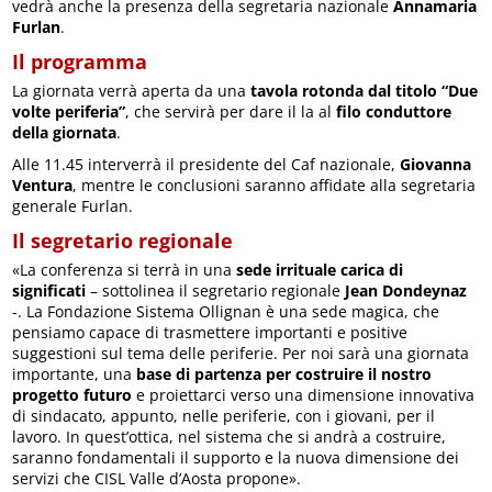
vedrà anche la presenza della segretaria nazionale
Annamaria
Furlan
.
Il programma
La giornata verrà aperta da una
tavola rotonda dal titolo “Due
volte periferia”
, che servirà per dare il la al
filo conduttore
della giornata
.
Alle 11.45 interverrà il presidente del Caf nazionale,
Giovanna
Ventura
, mentre le conclusioni saranno affidate alla segretaria
generale Furlan.
Il segretario regionale
«La conferenza si terrà in una
sede irrituale carica di
significati
– sottolinea il segretario regionale
Jean Dondeynaz
-. La Fondazione Sistema Ollignan è una sede magica, che
pensiamo capace di trasmettere importanti e positive
suggestioni sul tema delle periferie. Per noi sarà una giornata
importante, una
base di partenza per costruire il nostro
progetto futuro
e proiettarci verso una dimensione innovativa
di sindacato, appunto, nelle periferie, con i giovani, per il
lavoro. In quest’ottica, nel sistema che si andrà a costruire,
saranno fondamentali il supporto e la nuova dimensione dei
servizi che CISL Valle d’Aosta propone».