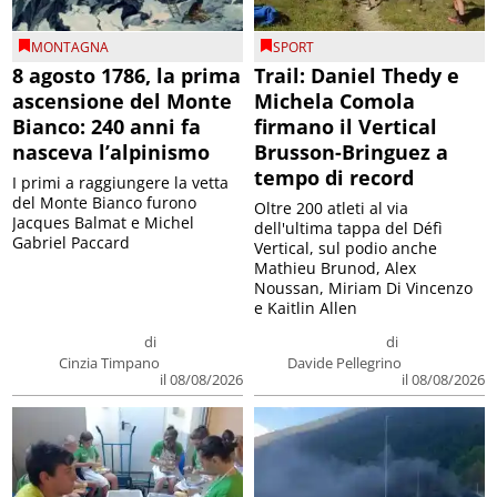
MONTAGNA
SPORT
8 agosto 1786, la prima
Trail: Daniel Thedy e
ascensione del Monte
Michela Comola
Bianco: 240 anni fa
firmano il Vertical
nasceva l’alpinismo
Brusson-Bringuez a
tempo di record
I primi a raggiungere la vetta
del Monte Bianco furono
Oltre 200 atleti al via
Jacques Balmat e Michel
dell'ultima tappa del Défì
Gabriel Paccard
Vertical, sul podio anche
Mathieu Brunod, Alex
Noussan, Miriam Di Vincenzo
e Kaitlin Allen
di
di
Cinzia Timpano
Davide Pellegrino
il 08/08/2026
il 08/08/2026