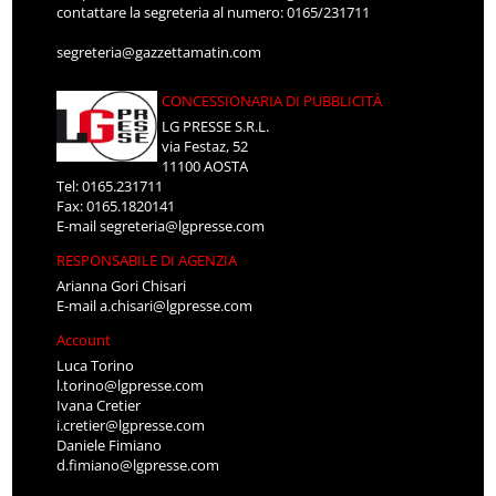
contattare la segreteria al numero: 0165/231711
segreteria@gazzettamatin.com
CONCESSIONARIA DI PUBBLICITÀ
LG PRESSE S.R.L.
via Festaz, 52
11100 AOSTA
Tel: 0165.231711
Fax: 0165.1820141
E-mail
segreteria@lgpresse.com
RESPONSABILE DI AGENZIA
Arianna Gori Chisari
E-mail
a.chisari@lgpresse.com
Account
Luca Torino
l.torino@lgpresse.com
Ivana Cretier
i.cretier@lgpresse.com
Daniele Fimiano
d.fimiano@lgpresse.com