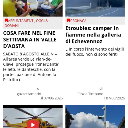
APPUNTAMENTI
,
OGGI &
CRONACA
DOMANI
Etroubles: camper in
COSA FARE NEL FINE
fiamme nella galleria
SETTIMANA IN VALLE
di Echevennoz
D’AOSTA
E in corso l'intervento dei vigili
SABATO 8 AGOSTO ALLEIN –
del fuoco, non ci sono feriti
All’area verde Le Plan-de-
Clavel prosegue “ItinerDante”,
le letture dantesche, con la
partecipazione di Antonello
Pistritto (...
di
di
gazzettamatin
Cinzia Timpano
il 07/08/2026
il 07/08/2026