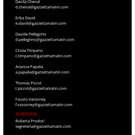
Danila Chenal
d.chenal@gazzettamatin.com
Erika David
e.david@gazzettamatin.com
Davide Pellegrino
d.pellegrino@gazzettamatin.com
Cinzia Timpano
c.timpano@gazzettamatin.com
Arianna Papalia
a.papalia@gazzettamatin.com
Thomas Piccot
t.piccot@gazzettamatin.com
Fausto Vassoney
f.vassoney@gazzettamatin.com
SEGRETERIA
Roberta Prodoti
segreteria@gazzettamatin.com