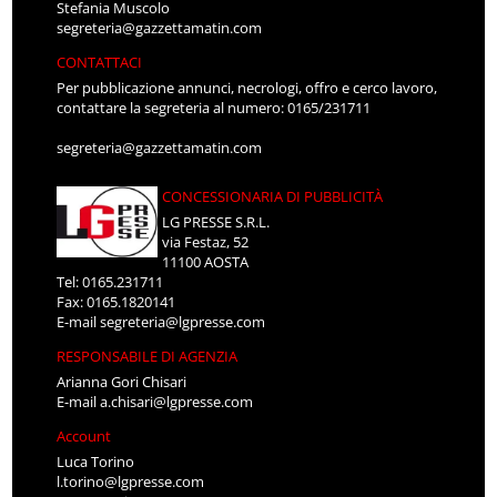
Stefania Muscolo
segreteria@gazzettamatin.com
CONTATTACI
Per pubblicazione annunci, necrologi, offro e cerco lavoro,
contattare la segreteria al numero: 0165/231711
segreteria@gazzettamatin.com
CONCESSIONARIA DI PUBBLICITÀ
LG PRESSE S.R.L.
via Festaz, 52
11100 AOSTA
Tel: 0165.231711
Fax: 0165.1820141
E-mail
segreteria@lgpresse.com
RESPONSABILE DI AGENZIA
Arianna Gori Chisari
E-mail
a.chisari@lgpresse.com
Account
Luca Torino
l.torino@lgpresse.com