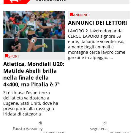
ANNUNCI
ANNUNCI DEI LETTORI
LAVORO 2. lavoro domanda
CERCO LAVORO signore 59
enne, italiano e volenteroso,
amante degli animali e
montagna cerca lavoro come
SPORT
garzone in alpeggio, ...
Atletica, Mondiali U20:
Matilde Abelli brilla
nella finale della
4×400, ma l’Italia è 7ª
Si è chiusa l'esperienza
dell'atleta valdostana a
Eugene, Stati Uniti, dove ha
preso parte alla rassegna
iridata di categoria
di
di
Fausto Vassoney
segreteria
il 10/08/2026