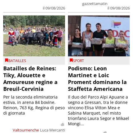
gazzettamatin
il 09/08/2026
il 09/08/2026
BATAILLES
SPORT
Batailles de Reines:
Podismo: Leon
Tiky, Alouette e
Martinet e Loic
Amoureuse regine a
Proment dominano la
Breuil-Cervinia
Staffetta Americana
Per la seconda eliminatoria
Il duo del Parco Alpi Apuane a
estiva, in arena 84 bovine.
segno a Gressan, tra le donne
Reinon, 763 Kg, Regina di peso
vincono Elisa Vitton Mea e
di giornata
Sabina Marquet, nel misto
trionfano Laura Segor e Mikael
Mongi...
di
Valtournenche
Luca Mercanti
di