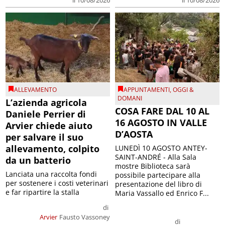
il 10/08/2026
ALLEVAMENTO
APPUNTAMENTI
,
OGGI &
DOMANI
L’azienda agricola
COSA FARE DAL 10 AL
Daniele Perrier di
16 AGOSTO IN VALLE
Arvier chiede aiuto
D’AOSTA
per salvare il suo
allevamento, colpito
LUNEDÌ 10 AGOSTO ANTEY-
SAINT-ANDRÉ - Alla Sala
da un batterio
mostre Biblioteca sarà
Lanciata una raccolta fondi
possibile partecipare alla
per sostenere i costi veterinari
presentazione del libro di
e far ripartire la stalla
Maria Vassallo ed Enrico F...
di
Arvier
Fausto Vassoney
di