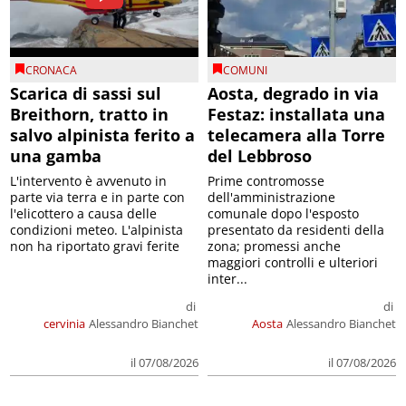
CRONACA
COMUNI
Scarica di sassi sul
Aosta, degrado in via
Breithorn, tratto in
Festaz: installata una
salvo alpinista ferito a
telecamera alla Torre
una gamba
del Lebbroso
L'intervento è avvenuto in
Prime contromosse
parte via terra e in parte con
dell'amministrazione
l'elicottero a causa delle
comunale dopo l'esposto
condizioni meteo. L'alpinista
presentato da residenti della
non ha riportato gravi ferite
zona; promessi anche
maggiori controlli e ulteriori
inter...
di
di
cervinia
Alessandro Bianchet
Aosta
Alessandro Bianchet
il 07/08/2026
il 07/08/2026