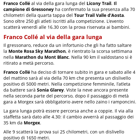
Franco Collé
al via della gara lunga del
Licony Trail
.
Il
campione di Gressoney
ha confermato la sua presenza alla 70
chilometri della quarta tappa del
Tour Trail Valle d’Aosta
.
Sono oltre 250 gli atleti iscritti alla competizione. L’evento
scatterà venerdì alle 16.30 con la prova riservata ai bambini.
Franco Collé al via della gara lunga
Il gressonaro, reduce da un infortunio che gli ha fatto saltare
la
Monte Rosa Sky Marathon
, è rientrato la scorsa settimana
nella
Marathon du Mont Blanc
. Nella 90 km il valdostano si è
ritirato a metà percorso.
Franco Collé
ha deciso di tornare subito in gara e sabato alle 4
del mattino sarà al via della 70 km che presenta un dislivello
positivo di 5000 metri. Nella competizione femminile, l’atleta
da battere sarà
Sonia Glarey
. Viste la neve ancora presente
nella seconda parte del percorso, dopo il passaggio di metà
gara a Morgex sarà obbligatorio avere nello zaino i ramponcini.
La gara lunga potrà essere percorsa anche a coppie. Il via alla
staffetta sarà dato alle 4.30: il cambio avverrà al passaggio dei
35 km da
Morgex
.
Alle 9 scatterà la prova sui 25 chilometri, con un dislivello
positivo di 1650 metri.