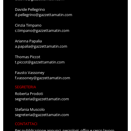
Davide Pellegrino
d.pellegrino@gazzettamatin.com
Cinzia Timpano
c.timpano@gazzettamatin.com
Arianna Papalia
a.papalia@gazzettamatin.com
Thomas Piccot
t.piccot@gazzettamatin.com
Fausto Vassoney
f.vassoney@gazzettamatin.com
SEGRETERIA
Roberta Prodoti
segreteria@gazzettamatin.com
Stefania Muscolo
segreteria@gazzettamatin.com
CONTATTACI
Per pubblicazione annunci, necrologi, offro e cerco lavoro,