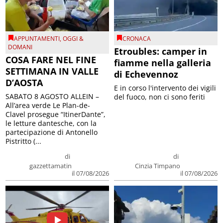
APPUNTAMENTI
,
OGGI &
CRONACA
DOMANI
Etroubles: camper in
COSA FARE NEL FINE
fiamme nella galleria
SETTIMANA IN VALLE
di Echevennoz
D’AOSTA
E in corso l'intervento dei vigili
SABATO 8 AGOSTO ALLEIN –
del fuoco, non ci sono feriti
All’area verde Le Plan-de-
Clavel prosegue “ItinerDante”,
le letture dantesche, con la
partecipazione di Antonello
Pistritto (...
di
di
gazzettamatin
Cinzia Timpano
il 07/08/2026
il 07/08/2026