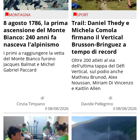
MONTAGNA
SPORT
8 agosto 1786, la prima
Trail: Daniel Thedy e
ascensione del Monte
Michela Comola
Bianco: 240 anni fa
firmano il Vertical
nasceva l’alpinismo
Brusson-Bringuez a
tempo di record
I primi a raggiungere la vetta
del Monte Bianco furono
Oltre 200 atleti al via
Jacques Balmat e Michel
dell'ultima tappa del Défì
Gabriel Paccard
Vertical, sul podio anche
Mathieu Brunod, Alex
Noussan, Miriam Di Vincenzo
e Kaitlin Allen
di
di
Cinzia Timpano
Davide Pellegrino
il 08/08/2026
il 08/08/2026