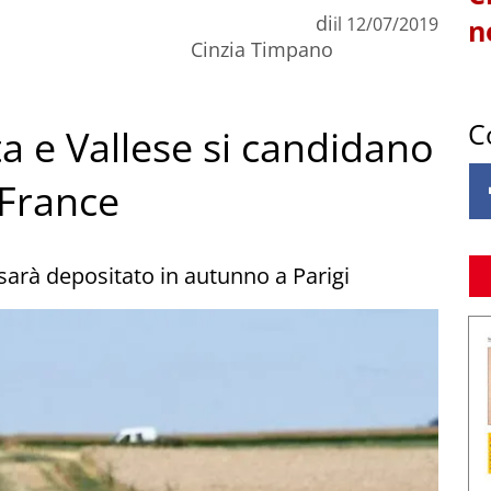
di
il
12/07/2019
n
Cinzia Timpano
C
ta e Vallese si candidano
 France
 sarà depositato in autunno a Parigi