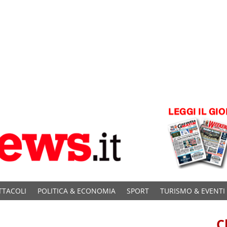
TTACOLI
POLITICA & ECONOMIA
SPORT
TURISMO & EVENTI
C