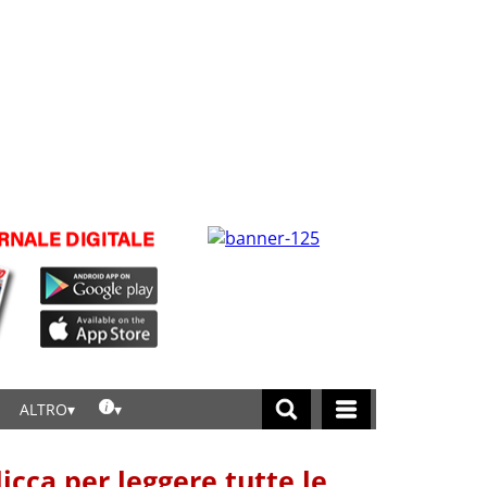
ALTRO
licca per leggere tutte le