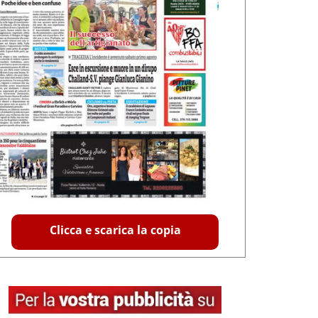
Clicca e scarica la copia