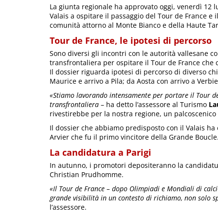
La giunta regionale ha approvato oggi, venerdì 12 lu
Valais a ospitare il passaggio del Tour de France e i
comunità attorno al Monte Bianco e della Haute Tar
Tour de France, le ipotesi di percorso
Sono diversi gli incontri con le autorità vallesane 
transfrontaliera per ospitare il Tour de France che c
Il dossier riguarda ipotesi di percorso di diverso c
Maurice e arrivo a Pila; da Aosta con arrivo a Verbi
«Stiamo lavorando intensamente per portare il Tour de 
transfrontaliera
– ha detto l’assessore al Turismo
La
rivestirebbe per la nostra regione, un palcoscenico t
Il dossier che abbiamo predisposto con il Valais ha 
Arvier che fu il primo vincitore della Grande Boucle
La candidatura a Parigi
In autunno, i promotori depositeranno la candidatura
Christian Prudhomme.
«Il Tour de France – dopo Olimpiadi e Mondiali di calc
grande visibilità in un contesto di richiamo, non solo 
l’assessore.