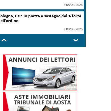
il 08/08/2026
stia, investe un ciclista e fugge,
intracciato da Polizia Locale
il 08/08/2026
❮
❯