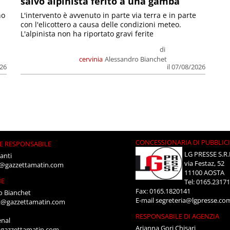
salvo alpinista ferito a una gamba
no
L'intervento è avvenuto in parte via terra e in parte
con l'elicottero a causa delle condizioni meteo.
L'alpinista non ha riportato gravi ferite
di
cervinia
Alessandro Bianchet
026
il 07/08/2026
CONCESSIONARIA DI PUBBLIC
E RESPONSABILE
LG PRESSE S.R.
anti
via Festaz, 52
i@gazzettamatin.com
11100 AOSTA
NE
Tel: 0165.2317
Fax: 0165.1820141
o Bianchet
E-mail
segreteria@lgpresse.co
t@gazzettamatin.com
RESPONSABILE DI AGENZIA
enal
Arianna Gori Chisari
gazzettamatin.com