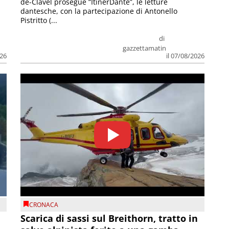
de-Clavel prosegue “ItinerDante”, le letture
dantesche, con la partecipazione di Antonello
Pistritto (...
di
gazzettamatin
026
il 07/08/2026
CRONACA
Scarica di sassi sul Breithorn, tratto in