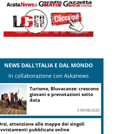
NEWS DALL'ITALIA E DAL MONDO
In collaborazione con Askanews
Zelensky: Stiamo lavorando su
nostra balistica anche con
Leonardo
il 08/08/2026
ampi Flegrei, Fico: Al via lavori hub Pozzuoli