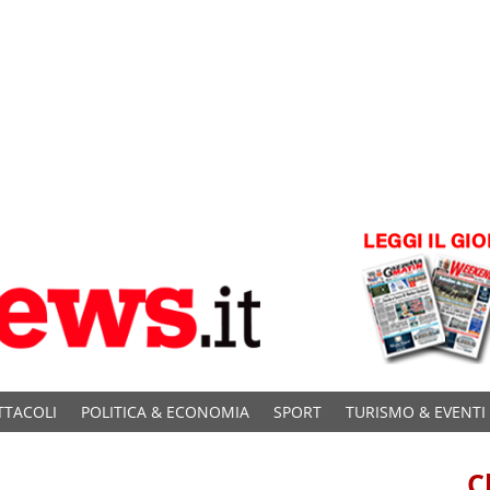
TTACOLI
POLITICA & ECONOMIA
SPORT
TURISMO & EVENTI
C