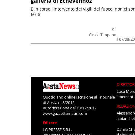
galleria di Echevennoz
E in corso l'intervento dei vigili del fuoco, non ci so
feriti
di
Cinzia Timpano
il 07/08/2
DIRETTOR
Luca Merc
l.mercant
Quotidiano online Iscrizione al Tribunale
di Aosta n. 8/2012
REDAZIO
Autorizzazione del 13/12/2012
Alessandr
www.gazzettamatin.com
a.bianche
Editore
Danila Ch
LG PRESSE S.R.L.
d.chenal@