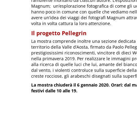
l’ambiente montano da ciascun autore. L’esposizione 
Magnum; un’esplorazione fotografica di come gli uo
hanno poco in comune con quelle che vediamo nelle 
avere un’idea dei viaggi dei fotografi Magnum attra
volta in volta cattura la loro attenzione.
Il progetto Pellegrin
La mostra comprende inoltre una sezione dedicata 
territorio della Valle d’Aosta, firmato da Paolo Pelleg
prestigiosissimi riconoscimenti, vincitore di dieci 
nella primavera 2019. Per realizzare le immagini pre
alla ricerca di quelle luci che lui, amante del bianco 
dal vento, i violenti controluce sulla superficie dell
creste rocciose, gli arabeschi disegnati sulla superfi
La mostra chiuderà il 6 gennaio 2020. Orari: dal ma
festivi dalle 10 alle 19.