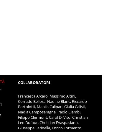
ITÀ
COLLABORATORI
L.
Francesca Arcaro, Massimo Altini,
Corrado Bellora, Nadine Blanc, Riccardo
11
Bortolotti, Manila Calipari, Giulia Calisti,
Nadia Camposaragna, Paolo Ciambi,
m
Filippo Clermont, Carol Di Vito, Christian
Leo Dufour, Christian Evaspasiano,
Giuseppe Farinella, Enrico Formento