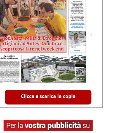
Clicca e scarica la copia