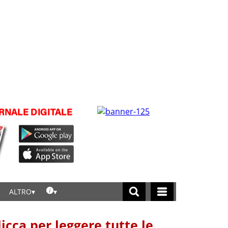
ALTRO
licca per leggere tutte le