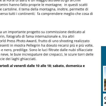
al Forte di Bard è un viaggio attraverso gli archivi
mini hanno fatto proprie le montagne; in questi scatti
cartoline. Il tema della montagna, inoltre, permette di
verso tutti i continenti; fa comprendere meglio che cosa di
a un importante progetto su commissione dedicato al
rin, fotografo di fama internazionale e, tra altri
World Press Photo Award, frutto di uno shooting realizzato
senti in mostra Pellegrin ha dovuto recarsi più e più volte,
e nero, predilige. Sono le luci filtrate dalle nubi sfilacciate
a neve, le buie increspature dei crepacci, le scure torri delle
cie dei laghi ghiacciati.
rtedì al venerdì dalle 10 alle 18; sabato, domenica e
C