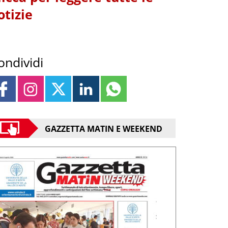
otizie
ondividi
GAZZETTA MATIN E WEEKEND