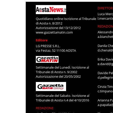
DIRETTOR
Luca Merc
l.mercant
Quotidiano online Iscrizione al Tribunale
di Aosta n. 8/2012
REDAZIO
Autorizzazione del 13/12/2012
Alessandr
www.gazzettamatin.com
a.bianche
Editore
Danila Ch
LG PRESSE S.R.L.
d.chenal@
via Festaz, 52 11100 AOSTA
Erika Davi
e.david@g
Settimanale del Lunedì. Iscrizione al
Tribunale di Aosta n. 9/2002
Davide Pel
Autorizzazione del 20/05/2002
d.pellegr
Cinzia Ti
c.timpan
Settimanale del Sabato. Iscrizione al
Tribunale di Aosta n.4 del 4/10/2016
Arianna P
a.papalia
REDAZIONE