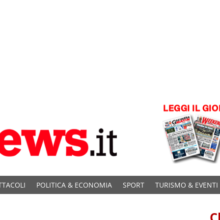
TTACOLI
POLITICA & ECONOMIA
SPORT
TURISMO & EVENTI
C