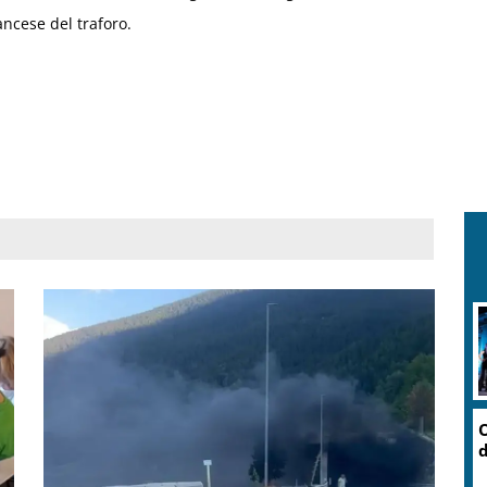
ancese del traforo.
O
d