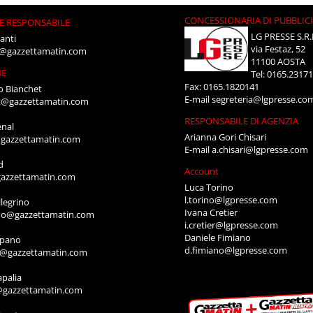
CONCESSIONARIA DI PUBBLIC
E RESPONSABILE
LG PRESSE S.R.
anti
via Festaz, 52
i@gazzettamatin.com
11100 AOSTA
NE
Tel: 0165.2317
Fax: 0165.1820141
o Bianchet
E-mail
segreteria@lgpresse.co
t@gazzettamatin.com
RESPONSABILE DI AGENZIA
enal
Arianna Gori Chisari
gazzettamatin.com
E-mail
a.chisari@lgpresse.com
d
Account
azzettamatin.com
Luca Torino
l.torino@lgpresse.com
legrino
Ivana Cretier
ino@gazzettamatin.com
i.cretier@lgpresse.com
Daniele Fimiano
mpano
d.fimiano@lgpresse.com
o@gazzettamatin.com
apalia
@gazzettamatin.com