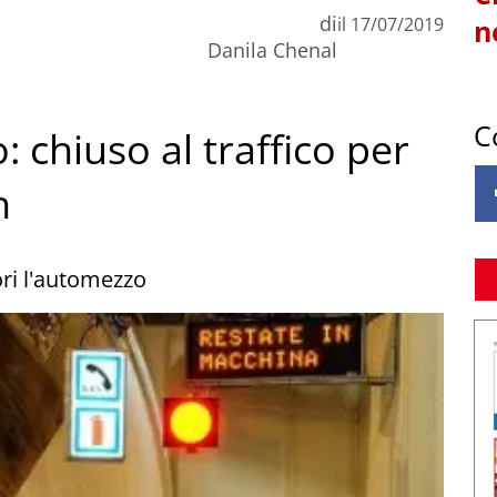
di
il
17/07/2019
n
Danila Chenal
C
 chiuso al traffico per
n
ori l'automezzo