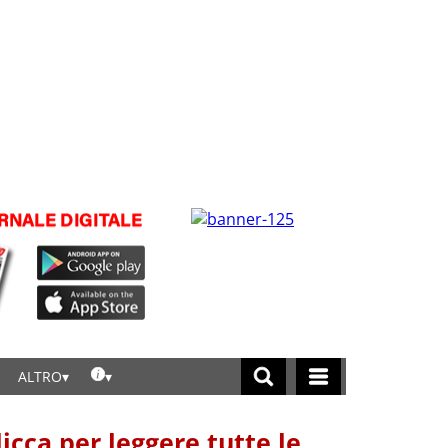
ALTRO
licca per leggere tutte le