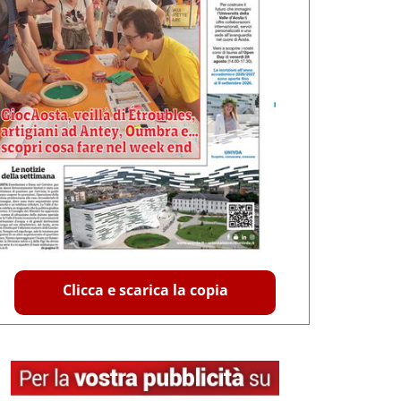
Clicca e scarica la copia