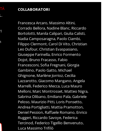
ITÀ
COLLABORATORI
L.
Francesca Arcaro, Massimo Altini,
Corrado Bellora, Nadine Blanc, Riccardo
11
Bortolotti, Manila Calipari, Giulia Calisti,
Nadia Camposaragna, Paolo Ciambi,
m
Filippo Clermont, Carol Di Vito, Christian
Leo Dufour, Christian Evaspasiano,
Giuseppe Farinella, Enrico Formento
Dojot, Bruno Fracasso, Fabio
Francesconi, Sofia Fregnani, Giorgia
Gambino, Paolo Gatto, Michael
Ghignone, Marlène Jorrioz, Cecilia
Lazzarotto, Giacomo Mangano, Angela
Marrelli, Federico Mecca, Luca Mauro
Melloni, Marc Montrosset, Matteo Nigra,
Sabrina Olibano, Emiliano Pala, Gabriele
Peloso, Maurizio Pitti, Loris Ponsetto,
Andrea Portigliatti, Mattia Pramotton,
Deniel Pession, Raffaele Romano, Enrico
Ruggeri, Riccardo Savoye, Federica
Tercinod, Federico Tigellio Benvenuto,
Luca Massimo Trifilò