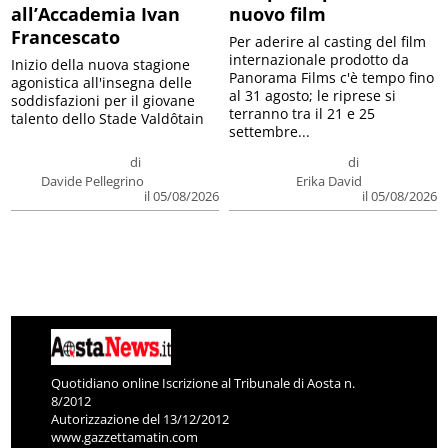
all’Accademia Ivan
nuovo film
Francescato
Per aderire al casting del film
internazionale prodotto da
Inizio della nuova stagione
Panorama Films c'è tempo fino
agonistica all'insegna delle
al 31 agosto; le riprese si
soddisfazioni per il giovane
terranno tra il 21 e 25
talento dello Stade Valdôtain
settembre...
di
di
Davide Pellegrino
Erika David
il 05/08/2026
il 05/08/2026
Quotidiano online Iscrizione al Tribunale di Aosta n.
8/2012
Autorizzazione del 13/12/2012
www.gazzettamatin.com