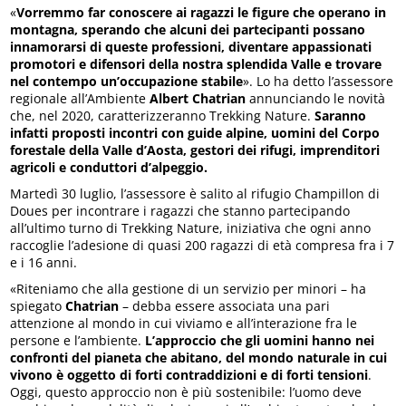
«
Vorremmo far conoscere ai ragazzi le figure che operano in
montagna, sperando che alcuni dei partecipanti possano
innamorarsi di queste professioni, diventare appassionati
promotori e difensori della nostra splendida Valle e trovare
nel contempo un’occupazione stabile
». Lo ha detto l’assessore
regionale all’Ambiente
Albert Chatrian
annunciando le novità
che, nel 2020, caratterizzeranno Trekking Nature.
Saranno
infatti proposti incontri con guide alpine, uomini del Corpo
forestale della Valle d’Aosta, gestori dei rifugi, imprenditori
agricoli e conduttori d’alpeggio.
Martedì 30 luglio, l’assessore è salito al rifugio Champillon di
Doues per incontrare i ragazzi che stanno partecipando
all’ultimo turno di Trekking Nature, iniziativa che ogni anno
raccoglie l’adesione di quasi 200 ragazzi di età compresa fra i 7
e i 16 anni.
«Riteniamo che alla gestione di un servizio per minori – ha
spiegato
Chatrian
– debba essere associata una pari
attenzione al mondo in cui viviamo e all’interazione fra le
persone e l’ambiente.
L’approccio che gli uomini hanno nei
confronti del pianeta che abitano, del mondo naturale in cui
vivono è oggetto di forti contraddizioni e di forti tensioni
.
Oggi, questo approccio non è più sostenibile: l’uomo deve