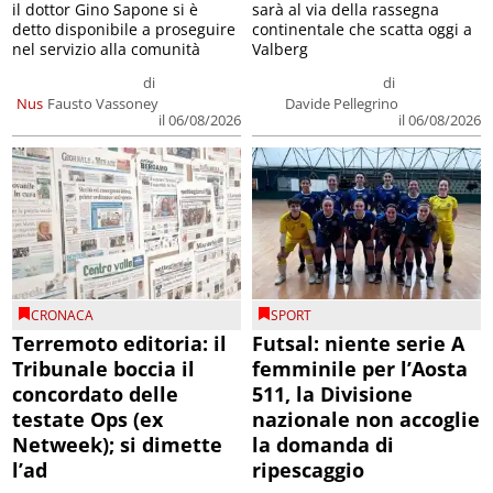
il dottor Gino Sapone si è
sarà al via della rassegna
detto disponibile a proseguire
continentale che scatta oggi a
nel servizio alla comunità
Valberg
di
di
Nus
Fausto Vassoney
Davide Pellegrino
il 06/08/2026
il 06/08/2026
CRONACA
SPORT
Terremoto editoria: il
Futsal: niente serie A
Tribunale boccia il
femminile per l’Aosta
concordato delle
511, la Divisione
testate Ops (ex
nazionale non accoglie
Netweek); si dimette
la domanda di
l’ad
ripescaggio