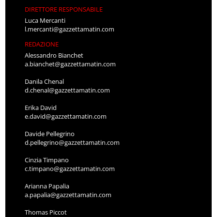
DIRETTORE RESPONSABILE
Luca Mercanti
l.mercanti@gazzettamatin.com
REDAZIONE
Alessandro Bianchet
a.bianchet@gazzettamatin.com
Danila Chenal
d.chenal@gazzettamatin.com
Erika David
e.david@gazzettamatin.com
Davide Pellegrino
d.pellegrino@gazzettamatin.com
Cinzia Timpano
c.timpano@gazzettamatin.com
Arianna Papalia
a.papalia@gazzettamatin.com
Thomas Piccot