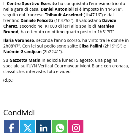
Il
Centro Sportivo Esercito
ha conquistato l’ennesimo trionfo
nella gara di casa.
Daniel Antonioli
si è imposto in 1h46’18”,
seguito dal francese
Thibault Anselmet
(1h47’16”) e dal
trentino
Daniele Felicetti
(1h47’52”). Il valdostano
Davide
Cheraz
, secondo nel K1000 di ieri alle spalle di
Mathieu
Brunod
, ha ottenuto un ottimo quarto posto in 1h51’37”.
Ilaria Veronese
, seconda l’anno scorso, ha vinto tra le donne in
2h08’47”. Con lei sul podio sono salite
Elisa Pallini
(2h19’15”) e
Noémie Grandjean
(2h22’41”).
Su
Gazzetta Matin
in edicola lunedì 5 agosto, una pagina
speciale sull’UYN Vertical Courmayeur Mont Blanc con cronaca,
classifiche, interviste, foto e video.
(d.p.)
Condividi