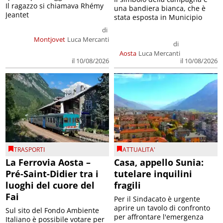
Il ragazzo si chiamava Rhémy
una bandiera bianca, che è
Jeantet
stata esposta in Municipio
di
Montjovet
Luca Mercanti
di
Aosta
Luca Mercanti
il 10/08/2026
il 10/08/2026
TRASPORTI
ATTUALITA'
La Ferrovia Aosta –
Casa, appello Sunia:
Pré-Saint-Didier tra i
tutelare inquilini
luoghi del cuore del
fragili
Fai
Per il Sindacato è urgente
aprire un tavolo di confronto
Sul sito del Fondo Ambiente
per affrontare l'emergenza
Italiano è possibile votare per