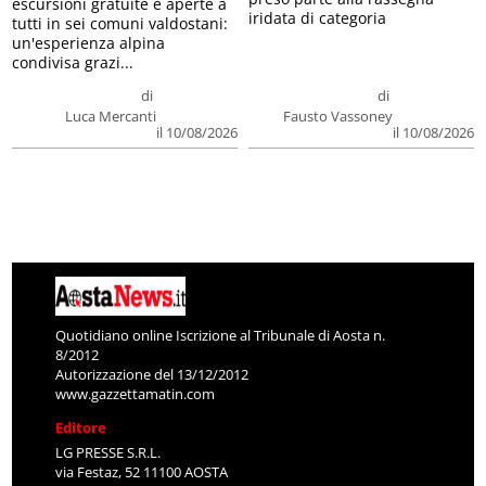
escursioni gratuite e aperte a
iridata di categoria
tutti in sei comuni valdostani:
un'esperienza alpina
condivisa grazi...
di
di
Luca Mercanti
Fausto Vassoney
il 10/08/2026
il 10/08/2026
Quotidiano online Iscrizione al Tribunale di Aosta n.
8/2012
Autorizzazione del 13/12/2012
www.gazzettamatin.com
Editore
LG PRESSE S.R.L.
via Festaz, 52 11100 AOSTA