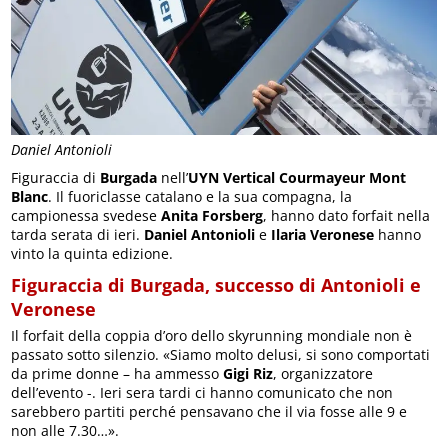
Daniel Antonioli
Figuraccia di
Burgada
nell’
UYN Vertical Courmayeur Mont
Blanc
. Il fuoriclasse catalano e la sua compagna, la
campionessa svedese
Anita Forsberg
, hanno dato forfait nella
tarda serata di ieri.
Daniel Antonioli
e
Ilaria Veronese
hanno
vinto la quinta edizione.
Figuraccia di Burgada, successo di Antonioli e
Veronese
Il forfait della coppia d’oro dello skyrunning mondiale non è
passato sotto silenzio. «Siamo molto delusi, si sono comportati
da prime donne – ha ammesso
Gigi Riz
, organizzatore
dell’evento -. Ieri sera tardi ci hanno comunicato che non
sarebbero partiti perché pensavano che il via fosse alle 9 e
non alle 7.30…».