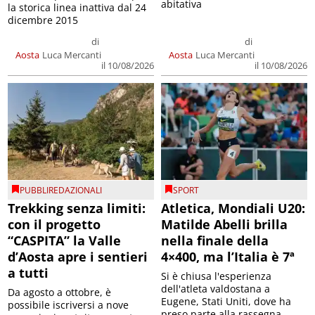
abitativa
la storica linea inattiva dal 24
dicembre 2015
di
di
Aosta
Luca Mercanti
Aosta
Luca Mercanti
il 10/08/2026
il 10/08/2026
PUBBLIREDAZIONALI
SPORT
Trekking senza limiti:
Atletica, Mondiali U20:
con il progetto
Matilde Abelli brilla
“CASPITA” la Valle
nella finale della
d’Aosta apre i sentieri
4×400, ma l’Italia è 7ª
a tutti
Si è chiusa l'esperienza
dell'atleta valdostana a
Da agosto a ottobre, è
Eugene, Stati Uniti, dove ha
possibile iscriversi a nove
preso parte alla rassegna