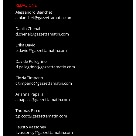
REDAZIONE
Alessandro Bianchet
a.bianchet@gazzettamatin.com
Danila Chenal
d.chenal@gazzettamatin.com
Erika David
e.david@gazzettamatin.com
Davide Pellegrino
d.pellegrino@gazzettamatin.com
Cinzia Timpano
c.timpano@gazzettamatin.com
Arianna Papalia
a.papalia@gazzettamatin.com
Thomas Piccot
t.piccot@gazzettamatin.com
Fausto Vassoney
f.vassoney@gazzettamatin.com