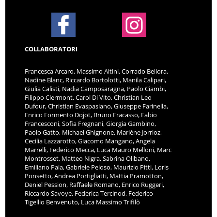
COLLABORATORI
Francesca Arcaro, Massimo Altini, Corrado Bellora,
Nadine Blanc, Riccardo Bortolotti, Manila Calipari,
Giulia Calisti, Nadia Camposaragna, Paolo Ciambi,
Filippo Clermont, Carol Di Vito, Christian Leo
Dufour, Christian Evaspasiano, Giuseppe Farinella,
Enrico Formento Dojot, Bruno Fracasso, Fabio
Francesconi, Sofia Fregnani, Giorgia Gambino,
Paolo Gatto, Michael Ghignone, Marlène Jorrioz,
Cecilia Lazzarotto, Giacomo Mangano, Angela
Marrelli, Federico Mecca, Luca Mauro Melloni, Marc
Montrosset, Matteo Nigra, Sabrina Olibano,
Emiliano Pala, Gabriele Peloso, Maurizio Pitti, Loris
Ponsetto, Andrea Portigliatti, Mattia Pramotton,
Deniel Pession, Raffaele Romano, Enrico Ruggeri,
Riccardo Savoye, Federica Tercinod, Federico
Tigellio Benvenuto, Luca Massimo Trifilò