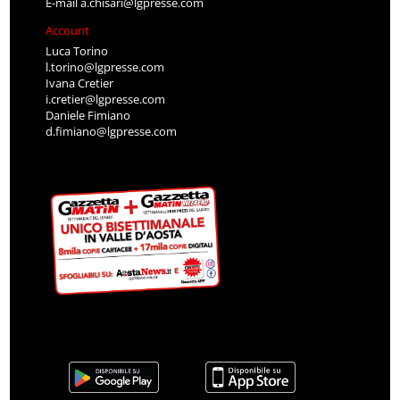
E-mail
a.chisari@lgpresse.com
Account
Luca Torino
l.torino@lgpresse.com
Ivana Cretier
i.cretier@lgpresse.com
Daniele Fimiano
d.fimiano@lgpresse.com