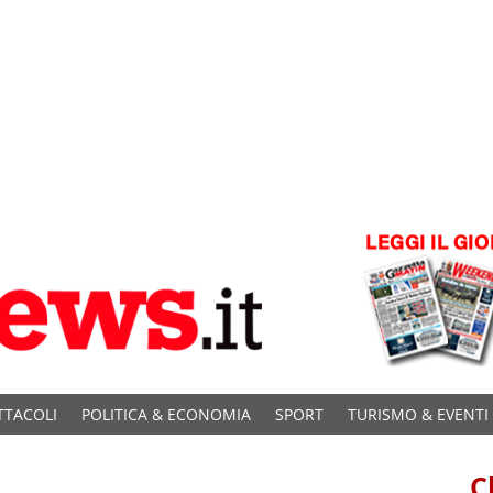
TTACOLI
POLITICA & ECONOMIA
SPORT
TURISMO & EVENTI
C