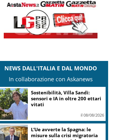
NEWS DALL'ITALIA E DAL MONDO
In collaborazione con Askanews
Meloni: voltare spalle alla
commemorazione di
Marcinelle grave e vergognoso
il 08/08/2026
“Frantoi Aperti in Umbria
2026”: cinque weekend per