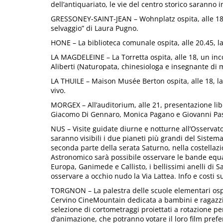
dell’antiquariato, le vie del centro storico saranno i
GRESSONEY-SAINT-JEAN – Wohnplatz ospita, alle 18, l
selvaggio” di Laura Pugno.
HONE – La biblioteca comunale ospita, alle 20.45, la 
LA MAGDELEINE – La Torretta ospita, alle 18, un in
Aliberti (Naturopata, chinesiologa e insegnante di 
LA THUILE – Maison Musée Berton ospita, alle 18, la
vivo.
MORGEX – All’auditorium, alle 21, presentazione libro
Giacomo Di Gennaro, Monica Pagano e Giovanni Pas
NUS – Visite guidate diurne e notturne all’Osservat
saranno visibili i due pianeti più grandi del Sistema 
seconda parte della serata Saturno, nella costellazio
Astronomico sarà possibile osservare le bande equator
Europa, Ganimede e Callisto, i bellissimi anelli di Sa
osservare a occhio nudo la Via Lattea. Info e costi 
TORGNON – La palestra delle scuole elementari ospi
Cervino CineMountain dedicata a bambini e ragazzi 
selezione di cortometraggi proiettati a rotazione pe
d’animazione, che potranno votare il loro film prefe