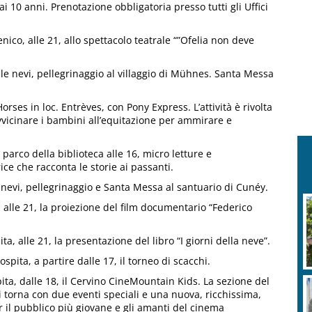
ai 10 anni. Prenotazione obbligatoria presso tutti gli Uffici
o, alle 21, allo spettacolo teatrale “”Ofelia non deve
le nevi, pellegrinaggio al villaggio di Mühnes. Santa Messa
es in loc. Entrèves, con Pony Express. L’attività è rivolta
 avvicinare i bambini all’equitazione per ammirare e
parco della biblioteca alle 16, micro letture e
ice che racconta le storie ai passanti.
nevi, pellegrinaggio e Santa Messa al santuario di Cunéy.
lle 21, la proiezione del film documentario “Federico
, alle 21, la presentazione del libro “I giorni della neve”.
spita, a partire dalle 17, il torneo di scacchi.
ta, dalle 18, il Cervino CineMountain Kids. La sezione del
torna con due eventi speciali e una nuova, ricchissima,
r il pubblico più giovane e gli amanti del cinema