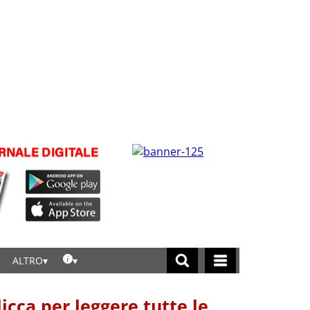
ALTRO
licca per leggere tutte le