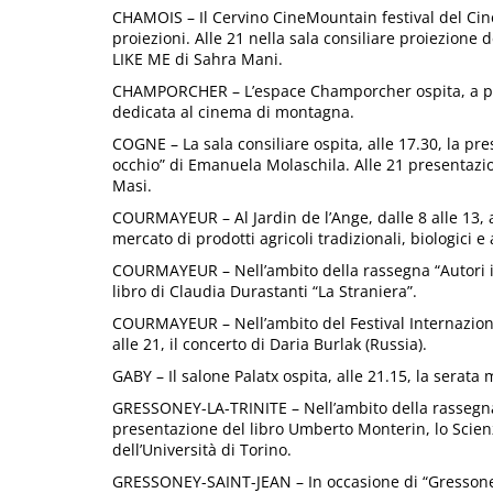
CHAMOIS – Il Cervino CineMountain festival del Ci
proiezioni. Alle 21 nella sala consiliare proiezio
LIKE ME di Sahra Mani.
CHAMPORCHER – L’espace Champorcher ospita, a part
dedicata al cinema di montagna.
COGNE – La sala consiliare ospita, alle 17.30, la pr
occhio” di Emanuela Molaschila. Alle 21 presentazi
Masi.
COURMAYEUR – Al Jardin de l’Ange, dalle 8 alle 13
mercato di prodotti agricoli tradizionali, biologici 
COURMAYEUR – Nell’ambito della rassegna “Autori in 
libro di Claudia Durastanti “La Straniera”.
COURMAYEUR – Nell’ambito del Festival Internazional
alle 21, il concerto di Daria Burlak (Russia).
GABY – Il salone Palatx ospita, alle 21.15, la serata
GRESSONEY-LA-TRINITE – Nell’ambito della rassegna “A
presentazione del libro Umberto Monterin, lo Scienz
dell’Università di Torino.
GRESSONEY-SAINT-JEAN – In occasione di “Gressoney M