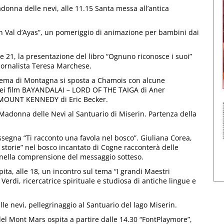
donna delle nevi, alle 11.15 Santa messa all’antica
 Val d’Ayas”, un pomeriggio di animazione per bambini dai
e 21, la presentazione del libro “Ognuno riconosce i suoi”
giornalista Teresa Marchese.
nema di Montagna si sposta a Chamois con alcune
e dei film BAYANDALAI – LORD OF THE TAIGA di Aner
 MOUNT KENNEDY di Eric Becker.
donna delle Nevi al Santuario di Miserin. Partenza della
assegna “Ti racconto una favola nel bosco”. Giuliana Corea,
re storie” nel bosco incantato di Cogne racconterà delle
i nella comprensione del messaggio sotteso.
ta, alle 18, un incontro sul tema “I grandi Maestri
erdi, ricercatrice spirituale e studiosa di antiche lingue e
e nevi, pellegrinaggio al Santuario del lago Miserin.
el Mont Mars ospita a partire dalle 14.30 “FontPlaymore”,