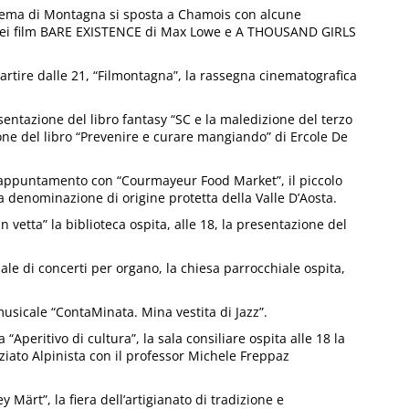
nema di Montagna si sposta a Chamois con alcune
ne dei film BARE EXISTENCE di Max Lowe e A THOUSAND GIRLS
ire dalle 21, “Filmontagna”, la rassegna cinematografica
esentazione del libro fantasy “SC e la maledizione del terzo
one del libro “Prevenire e curare mangiando” di Ercole De
, appuntamento con “Courmayeur Food Market”, il piccolo
e a denominazione di origine protetta della Valle D’Aosta.
vetta” la biblioteca ospita, alle 18, la presentazione del
e di concerti per organo, la chiesa parrocchiale ospita,
 musicale “ContaMinata. Mina vestita di Jazz”.
peritivo di cultura”, la sala consiliare ospita alle 18 la
iato Alpinista con il professor Michele Freppaz
ärt”, la fiera dell’artigianato di tradizione e