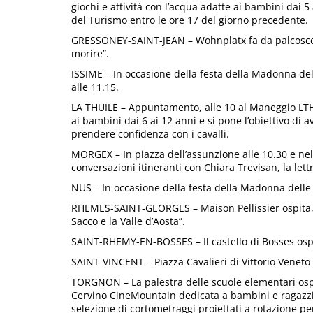
giochi e attività con l’acqua adatte ai bambini dai 5 
del Turismo entro le ore 17 del giorno precedente.
GRESSONEY-SAINT-JEAN – Wohnplatx fa da palcoscenic
morire”.
ISSIME – In occasione della festa della Madonna del
alle 11.15.
LA THUILE – Appuntamento, alle 10 al Maneggio LTHors
ai bambini dai 6 ai 12 anni e si pone l’obiettivo di
prendere confidenza con i cavalli.
MORGEX – In piazza dell’assunzione alle 10.30 e nel 
conversazioni itineranti con Chiara Trevisan, la lettr
NUS – In occasione della festa della Madonna delle 
RHEMES-SAINT-GEORGES – Maison Pellissier ospita, a
Sacco e la Valle d’Aosta”.
SAINT-RHEMY-EN-BOSSES – Il castello di Bosses ospita
SAINT-VINCENT – Piazza Cavalieri di Vittorio Veneto o
TORGNON – La palestra delle scuole elementari ospi
Cervino CineMountain dedicata a bambini e ragazzi 
selezione di cortometraggi proiettati a rotazione pe