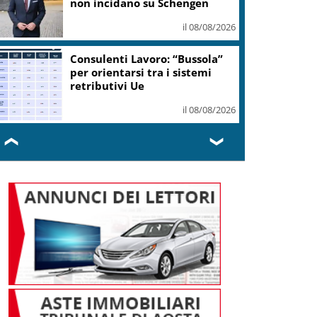
l’olio nuovo
il 08/08/2026
Il pallone della “Mano de Dios”
all’asta per oltre 10 milioni
dollari
il 08/08/2026
❮
❯