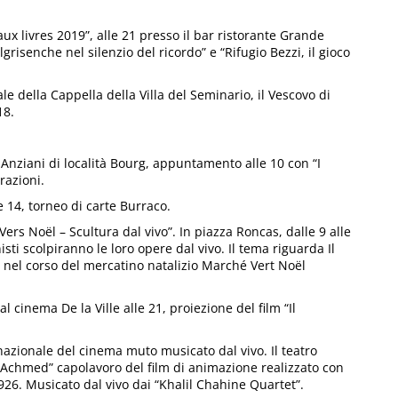
x livres 2019”, alle 21 presso il bar ristorante Grande
lgrisenche nel silenzio del ricordo” e “Rifugio Bezzi, il gioco
della Cappella della Villa del Seminario, il Vescovo di
18.
nziani di località Bourg, appuntamento alle 10 con “I
razioni.
 14, torneo di carte Burraco.
s Noël – Scultura dal vivo”. In piazza Roncas, dalle 9 alle
isti scolpiranno le loro opere dal vivo. Il tema riguarda Il
 nel corso del mercatino natalizio Marché Vert Noël
 cinema De la Ville alle 21, proiezione del film “Il
nazionale del cinema muto musicato dal vivo. Il teatro
e Achmed” capolavoro del film di animazione realizzato con
926. Musicato dal vivo dai “Khalil Chahine Quartet”.