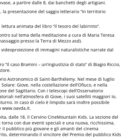
nvase, a partire dalle 8, dai banchetti degli artigiani.
a presentazione del saggio letterario “In territorio
lettura animata del libro “Il tesoro del labirinto”.
contro sul tema della meditazione a cura di Maria Teresa
massaggio presso la Terra di Mezzo asd).
 videoproiezione di immagini naturalistiche narrate dal
 “Il caso Bramini – un’ingiustizia di stato” di Biagio Riccio,
tore.
orio Astronomico di Saint-Barthélemy. Nel mese di luglio
Solare: Giove, nella costellazione dell’Ofiuco, e nella
ne del Sagittario. Con i telescopi dell’Osservatorio
iali nell’atmosfera di Giove, i suoi satelliti maggiori Io,
turno. In caso di cielo è limpido sarà inoltre possibile
su www.oavda.it.
ta, dalle 18, il Cervino CineMountain Kids. La sezione del
torna con due eventi speciali e una nuova, ricchissima,
r il pubblico più giovane e gli amanti del cinema
rito, determinando il vincitore del Premio del pubblico Kids