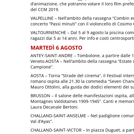
d’animazione, che potranno votare il loro film prefe
del CCM 2019.
VALPELLINE – Nell’ambito della rassegna “Combin en 
concerto “Passi minuti” con il violoncello di Cosimo
VALTOURNENCHE – Dal 5 al 9 agosto la piscina comun
ragazzi dai 5 ai 14 anni. Per info e costi centrospor
MARTEDÌ 6 AGOSTO
ANTEY-SAINT-ANDRE – Tombolone, a partire dalle 15.30
Veneto.AOSTA – Nell’ambito della rassegna “Estate d’e
Campione”.
AOSTA – Torna “Strade del cinema”, il Festival inter
romano ospita alle 21.30 la commedia “Seven Chance
Mauro Ottolini, alla guida dei dodici elementi dei 
BRUSSON – Il salone delle manifestazioni ospita, all
Montagnes Valdotaines 1909-1945”. Canti e memorie
Laura Decanale Bertoni.
CHALLAND-SAINT-ANSELME – Nel padiglione comunale
Val d’Ayas”.
CHALLAND-SAINT-VICTOR – In piazza Duguet, a parti