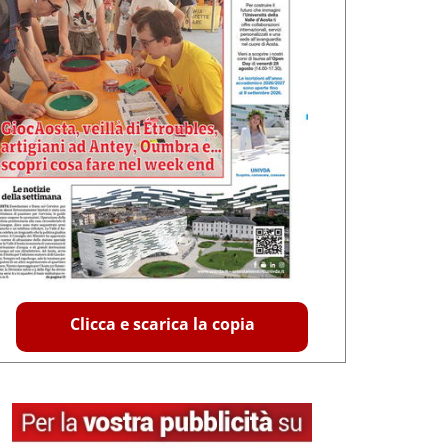
Clicca e scarica la copia