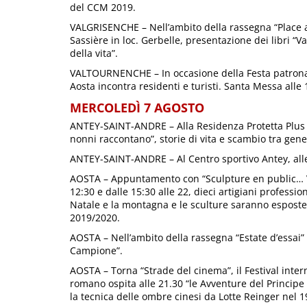
del CCM 2019.
VALGRISENCHE – Nell’ambito della rassegna “Place au
Sassière in loc. Gerbelle, presentazione dei libri “Va
della vita”.
VALTOURNENCHE – In occasione della Festa patronale 
Aosta incontra residenti e turisti. Santa Messa alle 
MERCOLEDÌ 7 AGOSTO
ANTEY-SAINT-ANDRE – Alla Residenza Protetta Plus A
nonni raccontano”, storie di vita e scambio tra gene
ANTEY-SAINT-ANDRE – Al Centro sportivo Antey, alle
AOSTA – Appuntamento con “Sculpture en public… Ver
12:30 e dalle 15:30 alle 22, dieci artigiani profession
Natale e la montagna e le sculture saranno esposte
2019/2020.
AOSTA – Nell’ambito della rassegna “Estate d’essai” al
Campione”.
AOSTA – Torna “Strade del cinema”, il Festival inter
romano ospita alle 21.30 “le Avventure del Princip
la tecnica delle ombre cinesi da Lotte Reinger nel 1