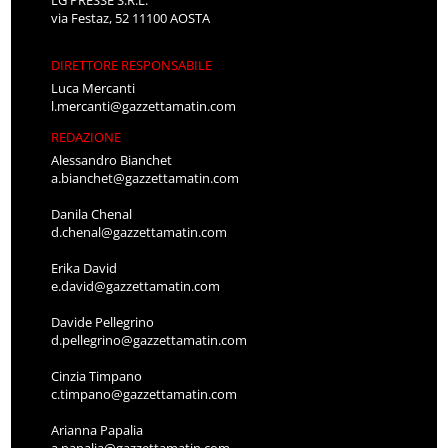
via Festaz, 52 11100 AOSTA
DIRETTORE RESPONSABILE
Luca Mercanti
l.mercanti@gazzettamatin.com
REDAZIONE
Alessandro Bianchet
a.bianchet@gazzettamatin.com
Danila Chenal
d.chenal@gazzettamatin.com
Erika David
e.david@gazzettamatin.com
Davide Pellegrino
d.pellegrino@gazzettamatin.com
Cinzia Timpano
c.timpano@gazzettamatin.com
Arianna Papalia
a.papalia@gazzettamatin.com