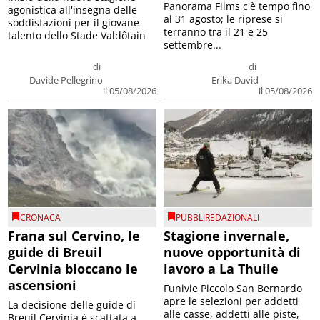
Panorama Films c'è tempo fino
agonistica all'insegna delle
al 31 agosto; le riprese si
soddisfazioni per il giovane
terranno tra il 21 e 25
talento dello Stade Valdôtain
settembre...
di
di
Davide Pellegrino
Erika David
il 05/08/2026
il 05/08/2026
CRONACA
PUBBLIREDAZIONALI
Frana sul Cervino, le
Stagione invernale,
guide di Breuil
nuove opportunità di
Cervinia bloccano le
lavoro a La Thuile
ascensioni
Funivie Piccolo San Bernardo
apre le selezioni per addetti
La decisione delle guide di
alle casse, addetti alle piste,
Breuil Cervinia è scattata a