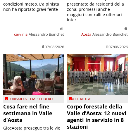
condizioni meteo. L'alpinista
presentato da residenti della
non ha riportato gravi ferite
zona; promessi anche
maggiori controlli e ulteriori
inter...
di
di
cervinia
Alessandro Bianchet
Aosta
Alessandro Bianchet
il 07/08/2026
il 07/08/2026
TURISMO & TEMPO LIBERO
ATTUALITA'
Cosa fare nel fine
Corpo forestale della
settimana in Valle
Valle d’Aosta: 12 nuovi
d’Aosta
agenti in servizio in 8
stazioni
GiocAosta prosegue tra le vie