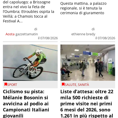
del capoluogo; a Brissogne
Questa mattina, a palazzo
entra nel vivo la Feta de
regionale, si è tenuta la
l’Oumbra; Etroubles ospita la
cerimonia di giuramento
Veillà; a Chamois tocca al
Festival A...
di
di
Aosta
gazzettamatin
ethienne bredy
il 07/08/2026
il 07/08/2026
SPORT
SALUTE
,
SANITÀ
Ciclismo su pista:
Liste d’attesa: oltre 22
Mélanie Bosonin si
mila 500 richieste di
avvicina al podio ai
prime visite nei primi
Campionati Italiani
6 mesi del 2026, sono
giovanili
1.261 in più rispetto al