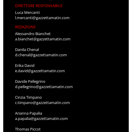
DIRETTORE RESPONSABILE
Luca Mercanti
l.mercanti@gazzettamatin.com
REDAZIONE
Alessandro Bianchet
a.bianchet@gazzettamatin.com
Danila Chenal
d.chenal@gazzettamatin.com
Erika David
e.david@gazzettamatin.com
Davide Pellegrino
d.pellegrino@gazzettamatin.com
Cinzia Timpano
c.timpano@gazzettamatin.com
Arianna Papalia
a.papalia@gazzettamatin.com
Thomas Piccot