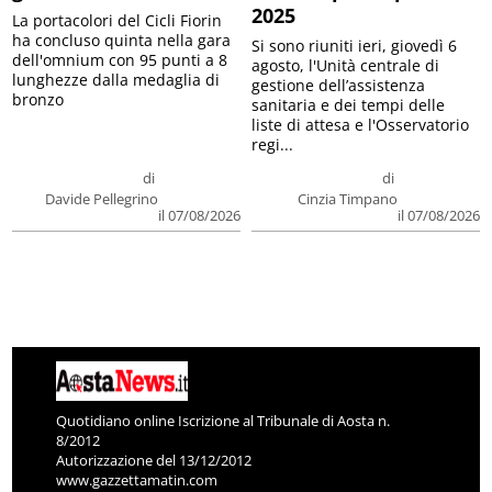
2025
La portacolori del Cicli Fiorin
ha concluso quinta nella gara
Si sono riuniti ieri, giovedì 6
dell'omnium con 95 punti a 8
agosto, l'Unità centrale di
lunghezze dalla medaglia di
gestione dell’assistenza
bronzo
sanitaria e dei tempi delle
liste di attesa e l'Osservatorio
regi...
di
di
Davide Pellegrino
Cinzia Timpano
il 07/08/2026
il 07/08/2026
Quotidiano online Iscrizione al Tribunale di Aosta n.
8/2012
Autorizzazione del 13/12/2012
www.gazzettamatin.com