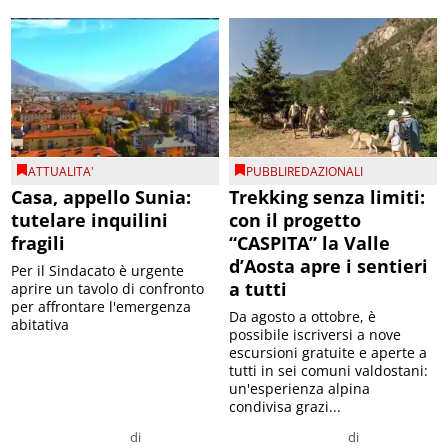
ATTUALITA'
PUBBLIREDAZIONALI
Casa, appello Sunia:
Trekking senza limiti:
tutelare inquilini
con il progetto
fragili
“CASPITA” la Valle
d’Aosta apre i sentieri
Per il Sindacato è urgente
a tutti
aprire un tavolo di confronto
per affrontare l'emergenza
Da agosto a ottobre, è
abitativa
possibile iscriversi a nove
escursioni gratuite e aperte a
tutti in sei comuni valdostani:
un'esperienza alpina
condivisa grazi...
di
di