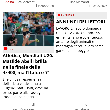
Aosta
Luca Mercanti
Luca Mercanti
il 10/08/2026
il 10/08/2026
ANNUNCI
ANNUNCI DEI LETTORI
LAVORO 2. lavoro domanda
CERCO LAVORO signore 59
enne, italiano e volenteroso,
amante degli animali e
montagna cerca lavoro come
SPORT
garzone in alpeggio, ...
Atletica, Mondiali U20:
Matilde Abelli brilla
nella finale della
4×400, ma l’Italia è 7ª
Si è chiusa l'esperienza
dell'atleta valdostana a
Eugene, Stati Uniti, dove ha
preso parte alla rassegna
iridata di categoria
di
di
Fausto Vassoney
segreteria