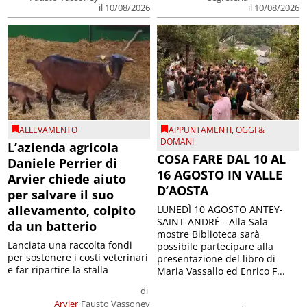
il 10/08/2026
il 10/08/2026
ALLEVAMENTO
APPUNTAMENTI
,
OGGI &
DOMANI
L’azienda agricola
COSA FARE DAL 10 AL
Daniele Perrier di
16 AGOSTO IN VALLE
Arvier chiede aiuto
D’AOSTA
per salvare il suo
allevamento, colpito
LUNEDÌ 10 AGOSTO ANTEY-
SAINT-ANDRÉ - Alla Sala
da un batterio
mostre Biblioteca sarà
Lanciata una raccolta fondi
possibile partecipare alla
per sostenere i costi veterinari
presentazione del libro di
e far ripartire la stalla
Maria Vassallo ed Enrico F...
di
Arvier
Fausto Vassoney