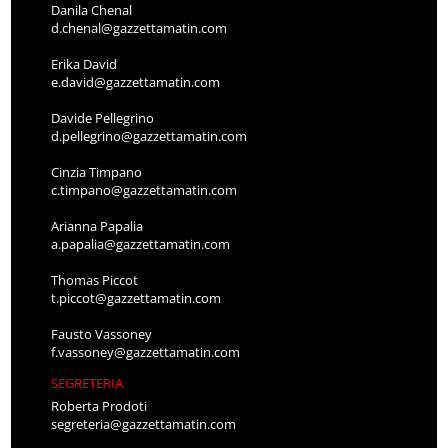
Danila Chenal
d.chenal@gazzettamatin.com
Erika David
e.david@gazzettamatin.com
Davide Pellegrino
d.pellegrino@gazzettamatin.com
Cinzia Timpano
c.timpano@gazzettamatin.com
Arianna Papalia
a.papalia@gazzettamatin.com
Thomas Piccot
t.piccot@gazzettamatin.com
Fausto Vassoney
f.vassoney@gazzettamatin.com
SEGRETERIA
Roberta Prodoti
segreteria@gazzettamatin.com