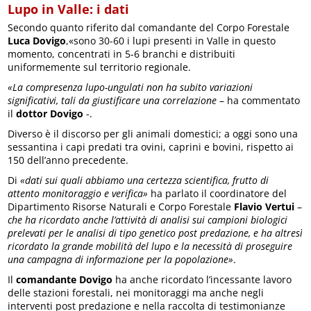
Lupo in Valle: i dati
Secondo quanto riferito dal comandante del Corpo Forestale
Luca Dovigo
,«sono 30-60 i lupi presenti in Valle in questo
momento, concentrati in 5-6 branchi e distribuiti
uniformemente sul territorio regionale.
«La compresenza lupo-ungulati non ha subito variazioni
significativi, tali da giustificare una correlazione
– ha commentato
il
dottor Dovigo
-.
Diverso è il discorso per gli animali domestici; a oggi sono una
sessantina i capi predati tra ovini, caprini e bovini, rispetto ai
150 dell’anno precedente.
Di
«dati sui quali abbiamo una certezza scientifica, frutto di
attento monitoraggio e verifica»
ha parlato il coordinatore del
Dipartimento Risorse Naturali e Corpo Forestale
Flavio Vertui
–
che ha ricordato anche l’attività di analisi sui campioni biologici
prelevati per le analisi di tipo genetico post predazione, e ha altresì
ricordato la grande mobilità del lupo e la necessità di proseguire
una campagna di informazione per la popolazione»
.
Il
comandante Dovigo
ha anche ricordato l’incessante lavoro
delle stazioni forestali, nei monitoraggi ma anche negli
interventi post predazione e nella raccolta di testimonianze