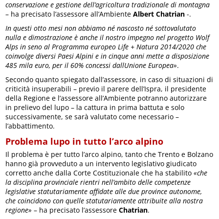
conservazione e gestione dell’agricoltura tradizionale di montagna
– ha precisato l’assessore all’Ambiente
Albert Chatrian
-.
In questi otto mesi non abbiamo né nascosto né sottovalutato
nulla e dimostrazione è anche il nostro impegno nel progetto Wolf
Alps in seno al Programma europeo Life + Natura 2014/2020 che
coinvolge diversi Paesi Alpini e in cinque anni mette a disposizione
485 mila euro, per il 60% concessi dallUnione Europea»
.
Secondo quanto spiegato dall’assessore, in caso di situazioni di
criticità insuperabili – previo il parere dell’Ispra, il presidente
della Regione e l’assessore all’Ambiente potranno autorizzare
in prelievo del lupo – la cattura in prima battuta e solo
successivamente, se sarà valutato come necessario –
l’abbattimento.
Problema lupo in tutto l’arco alpino
Il problema è per tutto l’arco alpino, tanto che Trento e Bolzano
hanno già provveduto a un intervento legislativo giudicato
corretto anche dalla Corte Costituzionale che ha stabilito
«che
la disciplina provinciale rientri nell’ambito delle competenze
legislative statutariamente affidate alle due province autonome,
che coincidono con quelle statutariamente attribuite alla nostra
regione»
– ha precisato l’assessore
Chatrian
.