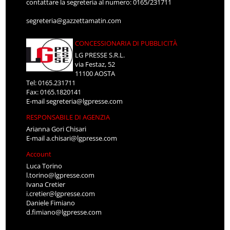
contattare la segreteria al numero: 0165/231711
segreteria@gazzettamatin.com
CONCESSIONARIA DI PUBBLICITÀ
LG PRESSE S.R.L.
via Festaz, 52
11100 AOSTA
Tel: 0165.231711
Fax: 0165.1820141
E-mail
segreteria@lgpresse.com
RESPONSABILE DI AGENZIA
Arianna Gori Chisari
E-mail
a.chisari@lgpresse.com
Account
Luca Torino
l.torino@lgpresse.com
Ivana Cretier
i.cretier@lgpresse.com
Daniele Fimiano
d.fimiano@lgpresse.com