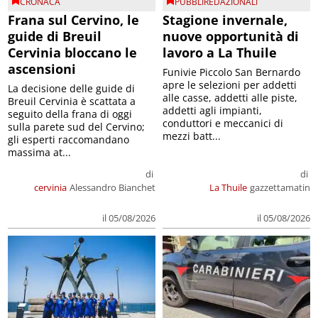
CRONACA
PUBBLIREDAZIONALI
Frana sul Cervino, le
Stagione invernale,
guide di Breuil
nuove opportunità di
Cervinia bloccano le
lavoro a La Thuile
ascensioni
Funivie Piccolo San Bernardo
apre le selezioni per addetti
La decisione delle guide di
alle casse, addetti alle piste,
Breuil Cervinia è scattata a
addetti agli impianti,
seguito della frana di oggi
conduttori e meccanici di
sulla parete sud del Cervino;
mezzi batt...
gli esperti raccomandano
massima at...
di
di
cervinia
Alessandro Bianchet
La Thuile
gazzettamatin
il 05/08/2026
il 05/08/2026