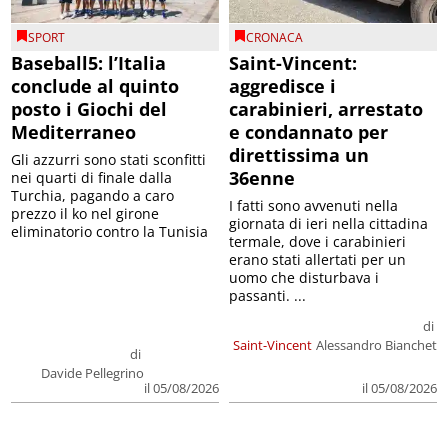
SPORT
CRONACA
Baseball5: l’Italia
Saint-Vincent:
conclude al quinto
aggredisce i
posto i Giochi del
carabinieri, arrestato
Mediterraneo
e condannato per
direttissima un
Gli azzurri sono stati sconfitti
36enne
nei quarti di finale dalla
Turchia, pagando a caro
I fatti sono avvenuti nella
prezzo il ko nel girone
giornata di ieri nella cittadina
eliminatorio contro la Tunisia
termale, dove i carabinieri
erano stati allertati per un
uomo che disturbava i
passanti. ...
di
Saint-Vincent
Alessandro Bianchet
di
Davide Pellegrino
il 05/08/2026
il 05/08/2026