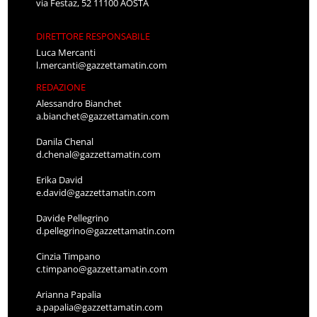
via Festaz, 52 11100 AOSTA
DIRETTORE RESPONSABILE
Luca Mercanti
l.mercanti@gazzettamatin.com
REDAZIONE
Alessandro Bianchet
a.bianchet@gazzettamatin.com
Danila Chenal
d.chenal@gazzettamatin.com
Erika David
e.david@gazzettamatin.com
Davide Pellegrino
d.pellegrino@gazzettamatin.com
Cinzia Timpano
c.timpano@gazzettamatin.com
Arianna Papalia
a.papalia@gazzettamatin.com