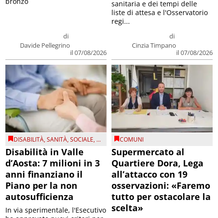
bronzo
sanitaria e dei tempi delle
liste di attesa e l'Osservatorio
regi...
di
di
Davide Pellegrino
Cinzia Timpano
il 07/08/2026
il 07/08/2026
DISABILITÀ
,
SANITÀ
,
SOCIALE
, ...
COMUNI
Disabilità in Valle
Supermercato al
d’Aosta: 7 milioni in 3
Quartiere Dora, Lega
anni finanziano il
all’attacco con 19
Piano per la non
osservazioni: «Faremo
autosufficienza
tutto per ostacolare la
scelta»
In via sperimentale, l'Esecutivo