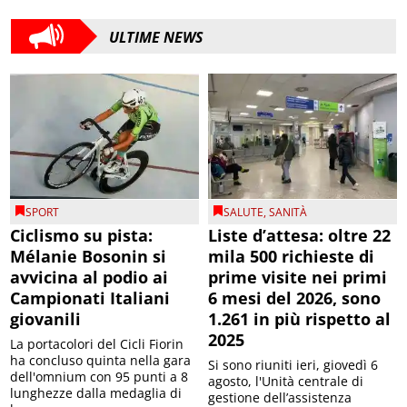
ULTIME NEWS
SPORT
SALUTE
,
SANITÀ
Ciclismo su pista:
Liste d’attesa: oltre 22
Mélanie Bosonin si
mila 500 richieste di
avvicina al podio ai
prime visite nei primi
Campionati Italiani
6 mesi del 2026, sono
giovanili
1.261 in più rispetto al
2025
La portacolori del Cicli Fiorin
ha concluso quinta nella gara
Si sono riuniti ieri, giovedì 6
dell'omnium con 95 punti a 8
agosto, l'Unità centrale di
lunghezze dalla medaglia di
gestione dell’assistenza