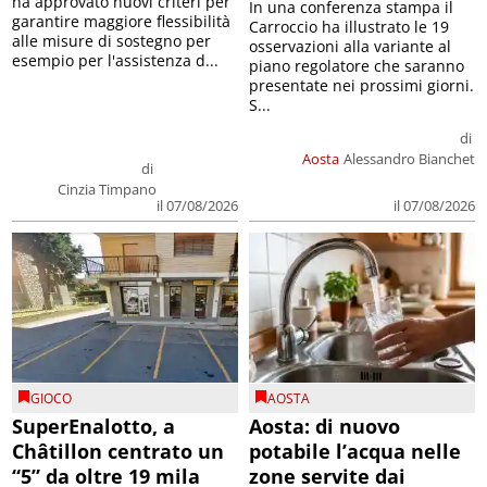
ha approvato nuovi criteri per
In una conferenza stampa il
garantire maggiore flessibilità
Carroccio ha illustrato le 19
alle misure di sostegno per
osservazioni alla variante al
esempio per l'assistenza d...
piano regolatore che saranno
presentate nei prossimi giorni.
S...
di
Aosta
Alessandro Bianchet
di
Cinzia Timpano
il 07/08/2026
il 07/08/2026
GIOCO
AOSTA
SuperEnalotto, a
Aosta: di nuovo
Châtillon centrato un
potabile l’acqua nelle
“5” da oltre 19 mila
zone servite dai