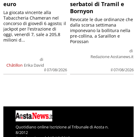
euro
serbatoi di Tramil e
Bornyon
La giocata vincente alla
Tabaccheria Chameran nel
Revocate le due ordinanze che
concorso di giovedì 6 agosto; il
dalla scorsa settimana
jackpot per l'estrazione di
imponevano la bollitura nella
oggi, venerdì 7, sale a 205,8
pre-collina, a Saraillon e
milioni d...
Porossan
di
Redazione Aostanews.it
di
Châtillon
Erika David
il 07/08/2026
il 07/08/2026
Quotidiano online Iscrizione al Tribunale di Aosta n.
8/2012