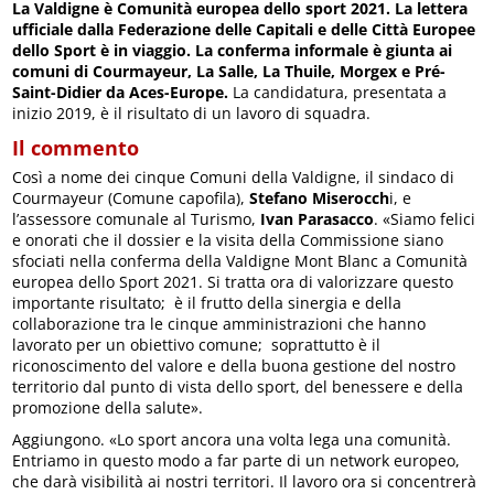
La Valdigne è Comunità europea dello sport 2021. La lettera
ufficiale dalla Federazione delle Capitali e delle Città Europee
dello Sport è in viaggio. La conferma informale è giunta ai
comuni di Courmayeur, La Salle, La Thuile, Morgex e Pré-
Saint-Didier da Aces-Europe.
La candidatura, presentata a
inizio 2019, è il risultato di un lavoro di squadra.
Il commento
Così a nome dei cinque Comuni della Valdigne, il sindaco di
Courmayeur (Comune capofila),
Stefano Miserocch
i, e
l’assessore comunale al Turismo,
Ivan Parasacco
. «Siamo felici
e onorati che il dossier e la visita della Commissione siano
sfociati nella conferma della Valdigne Mont Blanc a Comunità
europea dello Sport 2021. Si tratta ora di valorizzare questo
importante risultato; è il frutto della sinergia e della
collaborazione tra le cinque amministrazioni che hanno
lavorato per un obiettivo comune; soprattutto è il
riconoscimento del valore e della buona gestione del nostro
territorio dal punto di vista dello sport, del benessere e della
promozione della salute».
Aggiungono. «Lo sport ancora una volta lega una comunità.
Entriamo in questo modo a far parte di un network europeo,
che darà visibilità ai nostri territori. Il lavoro ora si concentrerà