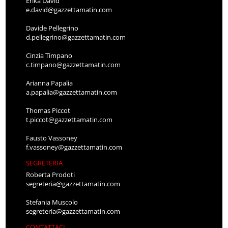
Erika David
e.david@gazzettamatin.com
Davide Pellegrino
d.pellegrino@gazzettamatin.com
Cinzia Timpano
c.timpano@gazzettamatin.com
Arianna Papalia
a.papalia@gazzettamatin.com
Thomas Piccot
t.piccot@gazzettamatin.com
Fausto Vassoney
f.vassoney@gazzettamatin.com
SEGRETERIA
Roberta Prodoti
segreteria@gazzettamatin.com
Stefania Muscolo
segreteria@gazzettamatin.com
CONTATTACI