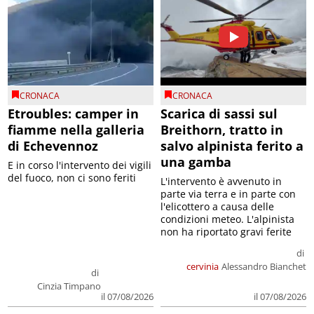
CRONACA
CRONACA
Etroubles: camper in
Scarica di sassi sul
fiamme nella galleria
Breithorn, tratto in
di Echevennoz
salvo alpinista ferito a
una gamba
E in corso l'intervento dei vigili
del fuoco, non ci sono feriti
L'intervento è avvenuto in
parte via terra e in parte con
l'elicottero a causa delle
condizioni meteo. L'alpinista
non ha riportato gravi ferite
di
cervinia
Alessandro Bianchet
di
Cinzia Timpano
il 07/08/2026
il 07/08/2026