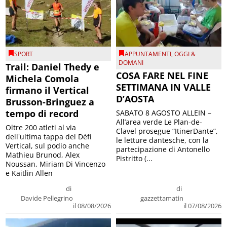
SPORT
APPUNTAMENTI
,
OGGI &
DOMANI
Trail: Daniel Thedy e
COSA FARE NEL FINE
Michela Comola
SETTIMANA IN VALLE
firmano il Vertical
D’AOSTA
Brusson-Bringuez a
tempo di record
SABATO 8 AGOSTO ALLEIN –
All’area verde Le Plan-de-
Oltre 200 atleti al via
Clavel prosegue “ItinerDante”,
dell'ultima tappa del Défì
le letture dantesche, con la
Vertical, sul podio anche
partecipazione di Antonello
Mathieu Brunod, Alex
Pistritto (...
Noussan, Miriam Di Vincenzo
e Kaitlin Allen
di
di
Davide Pellegrino
gazzettamatin
il 08/08/2026
il 07/08/2026