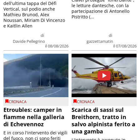
dell'ultima tappa del Défì
le letture dantesche, con la
Vertical, sul podio anche
partecipazione di Antonello
Mathieu Brunod, Alex
Pistritto (...
Noussan, Miriam Di Vincenzo
e Kaitlin Allen
di
di
Davide Pellegrino
gazzettamatin
il 08/08/2026
il 07/08/2026
CRONACA
CRONACA
Etroubles: camper in
Scarica di sassi sul
fiamme nella galleria
Breithorn, tratto in
di Echevennoz
salvo alpinista ferito a
una gamba
E in corso l'intervento dei vigili
del fuoco, non ci sono feriti
L'intervento è avvenuto in