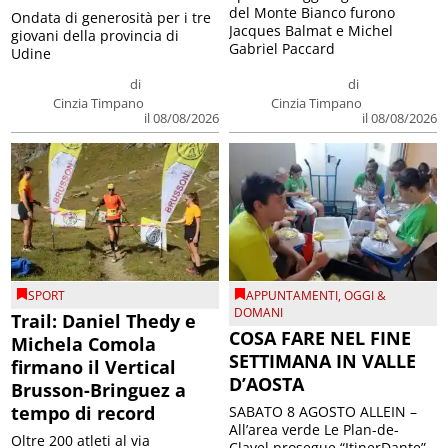
del Monte Bianco furono
Ondata di generosità per i tre
Jacques Balmat e Michel
giovani della provincia di
Gabriel Paccard
Udine
di
di
Cinzia Timpano
Cinzia Timpano
il 08/08/2026
il 08/08/2026
SPORT
APPUNTAMENTI
,
OGGI &
DOMANI
Trail: Daniel Thedy e
COSA FARE NEL FINE
Michela Comola
SETTIMANA IN VALLE
firmano il Vertical
D’AOSTA
Brusson-Bringuez a
tempo di record
SABATO 8 AGOSTO ALLEIN –
All’area verde Le Plan-de-
Oltre 200 atleti al via
Clavel prosegue “ItinerDante”,