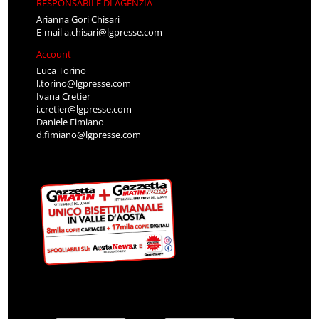
RESPONSABILE DI AGENZIA
Arianna Gori Chisari
E-mail
a.chisari@lgpresse.com
Account
Luca Torino
l.torino@lgpresse.com
Ivana Cretier
i.cretier@lgpresse.com
Daniele Fimiano
d.fimiano@lgpresse.com