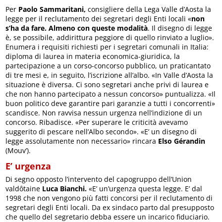
Per
Paolo Sammaritani,
consigliere della Lega Valle d’Aosta la
legge per il reclutamento dei segretari degli Enti locali «
non
s’ha da fare. Almeno con queste modalità
. Il disegno di legge
è, se possibile, addirittura peggiore di quello rinviato a luglio».
Enumera i requisiti richiesti per i segretari comunali in Italia:
diploma di laurea in materia economica-giuridica, la
partecipazione a un corso-concorso pubblico, un praticantato
di tre mesi e, in seguito, l’iscrizione all’albo. «In Valle d’Aosta la
situazione è diversa. Ci sono segretari anche privi di laurea e
che non hanno partecipato a nessun concorso» puntualizza. «Il
buon politico deve garantire pari garanzie a tutti i concorrenti»
scandisce. Non ravvisa nessun urgenza nell’indizione di un
concorso. Ribadisce. «Per superare le criticità avevamo
suggerito di pescare nell’Albo secondo». «E’ un disegno di
legge assolutamente non necessario» rincara
Elso Gérandin
(Mouv’).
E’ urgenza
Di segno opposto l’intervento del capogruppo dell’Union
valdôtaine
Luca Bianchi.
«E’ un’urgenza questa legge. E’ dal
1998 che non vengono più fatti concorsi per il reclutamento di
segretari degli Enti locali. Da ex sindaco parto dal presupposto
che quello del segretario debba essere un incarico fiduciario.