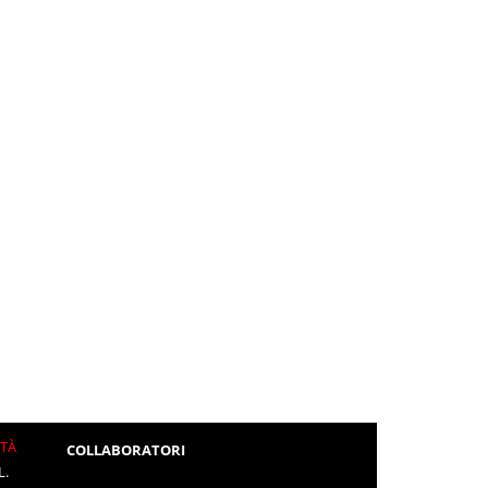
ITÀ
COLLABORATORI
L.