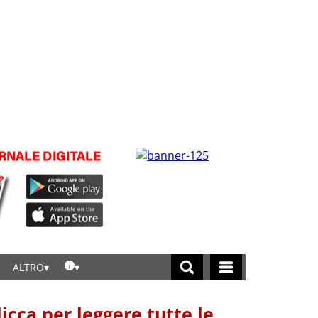
ALTRO
licca per leggere tutte le