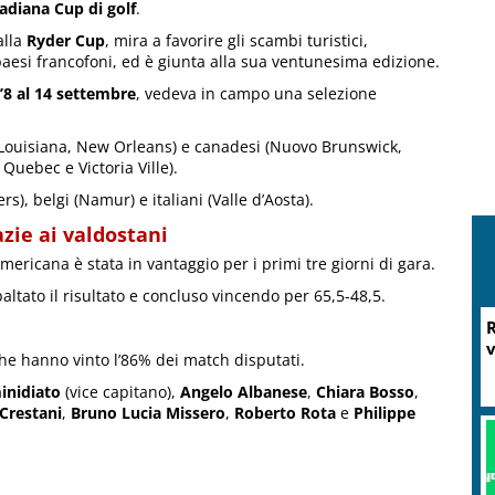
cadiana Cup di golf
.
alla
Ryder Cup
, mira a favorire gli scambi turistici,
paesi francofoni, ed è giunta alla sua ventunesima edizione.
l’8 al 14 settembre
, vedeva in campo una selezione
te Louisiana, New Orleans) e canadesi (Nuovo Brunswick,
Quebec e Victoria Ville).
rs), belgi (Namur) e italiani (Valle d’Aosta).
razie ai valdostani
americana è stata in vantaggio per i primi tre giorni di gara.
altato il risultato e concluso vincendo per 65,5-48,5.
R
v
 che hanno vinto l’86% dei match disputati.
inidiato
(vice capitano),
Angelo Albanese
,
Chiara Bosso
,
 Crestani
,
Bruno Lucia Missero
,
Roberto Rota
e
Philippe