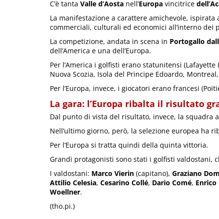
C’è tanta
Valle d’Aosta
nell’
Europa
vincitrice
dell’A
La manifestazione a carattere amichevole, ispirata 
commerciali, culturali ed economici all’interno dei 
La competizione, andata in scena in
Portogallo dal
dell’America e una dell’Europa.
Per l’America i golfisti erano statunitensi (Lafayet
Nuova Scozia, Isola del Principe Edoardo, Montreal, 
Per l’Europa, invece, i giocatori erano francesi (Poitie
La gara: l’Europa ribalta il risultato g
Dal punto di vista del risultato, invece, la squadra 
Nell’ultimo giorno, però, la selezione europea ha rib
Per l’Europa si tratta quindi della quinta vittoria.
Grandi protagonisti sono stati i golfisti valdostani,
I valdostani:
Marco Vierin
(capitano),
Graziano Dom
Attilio Celesia
,
Cesarino Collé
,
Dario Comé
,
Enrico
Woellner
.
(tho.pi.)