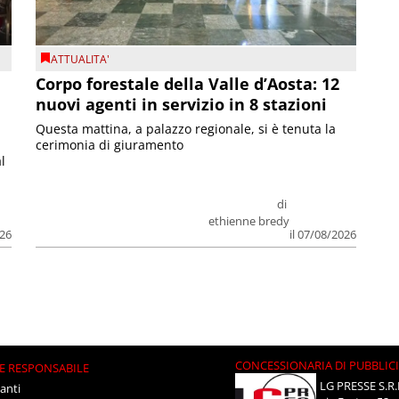
ATTUALITA'
Corpo forestale della Valle d’Aosta: 12
nuovi agenti in servizio in 8 stazioni
Questa mattina, a palazzo regionale, si è tenuta la
cerimonia di giuramento
l
di
ethienne bredy
026
il 07/08/2026
CONCESSIONARIA DI PUBBLIC
E RESPONSABILE
LG PRESSE S.R.
anti