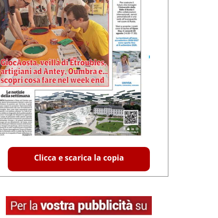
Clicca e scarica la copia