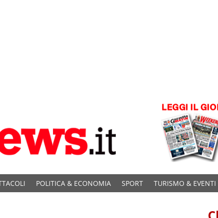
TTACOLI
POLITICA & ECONOMIA
SPORT
TURISMO & EVENTI
C