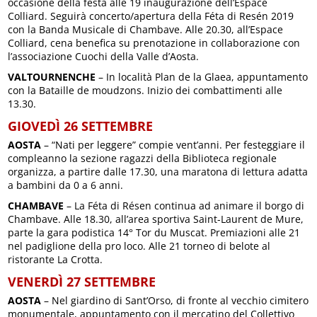
occasione della festa alle 19 inaugurazione dell’Espace
Colliard. Seguirà concerto/apertura della Féta di Resén 2019
con la Banda Musicale di Chambave. Alle 20.30, all’Espace
Colliard, cena benefica su prenotazione in collaborazione con
l’associazione Cuochi della Valle d’Aosta.
VALTOURNENCHE
– In località Plan de la Glaea, appuntamento
con la Bataille de moudzons. Inizio dei combattimenti alle
13.30.
GIOVEDÌ 26 SETTEMBRE
AOSTA
– “Nati per leggere” compie vent’anni. Per festeggiare il
compleanno la sezione ragazzi della Biblioteca regionale
organizza, a partire dalle 17.30, una maratona di lettura adatta
a bambini da 0 a 6 anni.
CHAMBAVE
– La Féta di Résen continua ad animare il borgo di
Chambave. Alle 18.30, all’area sportiva Saint-Laurent de Mure,
parte la gara podistica 14° Tor du Muscat. Premiazioni alle 21
nel padiglione della pro loco. Alle 21 torneo di belote al
ristorante La Crotta.
VENERDÌ 27 SETTEMBRE
AOSTA
– Nel giardino di Sant’Orso, di fronte al vecchio cimitero
monumentale, appuntamento con il mercatino del Collettivo