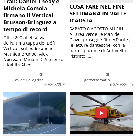
Trail: Daniel Thedy e
COSA FARE NEL FINE
Michela Comola
SETTIMANA IN VALLE
firmano il Vertical
D’AOSTA
Brusson-Bringuez a
tempo di record
SABATO 8 AGOSTO ALLEIN –
All’area verde Le Plan-de-
Oltre 200 atleti al via
Clavel prosegue “ItinerDante”,
dell'ultima tappa del Défì
le letture dantesche, con la
Vertical, sul podio anche
partecipazione di Antonello
Mathieu Brunod, Alex
Pistritto (...
Noussan, Miriam Di Vincenzo
e Kaitlin Allen
di
di
Davide Pellegrino
gazzettamatin
il 08/08/2026
il 07/08/2026