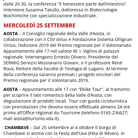
dalle 20.30, la conferenza “Il benessere parte dall’intestino”.
Interviene Susanna Tatullo, dottoressa in Biotecnologie
Biochimiche con specializzazione Industriale.
MERCOLEDÌ 25 SETTEMBRE
AOSTA
– Il Consiglio regionale della Valle d’Aosta, in
collaborazione con il CSV onlus e Fondazione Sistema Ollignan
Onlus, l’edizione 2019 del Premio regionale per il Volontariato.
Appuntamento alle 17 nel salone M. I. Viglino di palazzo
regionale. Intervengono Ernesto Olivero, Presidente del
SERMIG Servizio Missionario Giovani, e il professore René
Roux, Rettore della Facoltà di Teologia di Lugano. Al termine
della conferenza saranno premiati i progetti vincitori del
Premio regionale per il Volontariato 2019.
AOSTA
– Appuntamento alle 17 con “Ebike Tour”, al tramonto
per scoprire il lato romantico della Valle d’Aosta, con
degustazione di prodotti locali. Tour con guida cicloturistica
con prenotazioni che devono essere effettuate almeno 24 ore
prima all’Office régional du Tourisme (telefono 0165-236627;
mail aosta@turismo.vda.it).
CHAMBAVE
– Dal 25 settembre al 4 ottobre il borgo di
Chambave si anima con la Festa dell’Uva (Féta di Résen). In