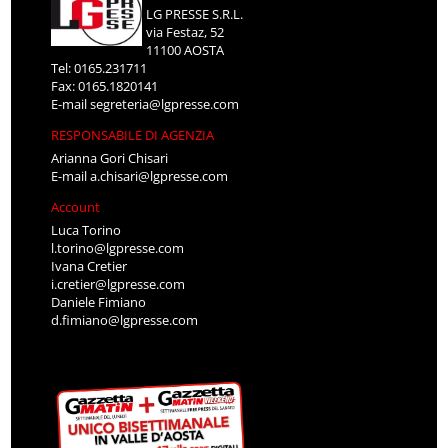
LG PRESSE S.R.L.
via Festaz, 52
11100 AOSTA
Tel: 0165.231711
Fax: 0165.1820141
E-mail
segreteria@lgpresse.com
RESPONSABILE DI AGENZIA
Arianna Gori Chisari
E-mail
a.chisari@lgpresse.com
Account
Luca Torino
l.torino@lgpresse.com
Ivana Cretier
i.cretier@lgpresse.com
Daniele Fimiano
d.fimiano@lgpresse.com