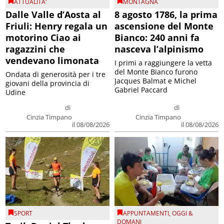
ATTUALITA'
MONTAGNA
Dalle Valle d’Aosta al
8 agosto 1786, la prima
Friuli: Henry regala un
ascensione del Monte
motorino Ciao ai
Bianco: 240 anni fa
ragazzini che
nasceva l’alpinismo
vendevano limonata
I primi a raggiungere la vetta
del Monte Bianco furono
Ondata di generosità per i tre
Jacques Balmat e Michel
giovani della provincia di
Gabriel Paccard
Udine
di
di
Cinzia Timpano
Cinzia Timpano
il 08/08/2026
il 08/08/2026
SPORT
APPUNTAMENTI
,
OGGI &
DOMANI