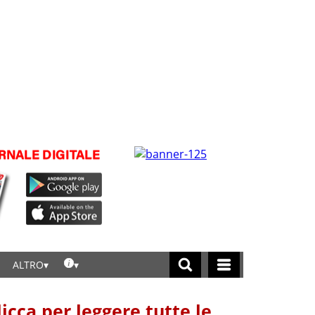
ALTRO
licca per leggere tutte le