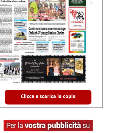
Clicca e scarica la copia