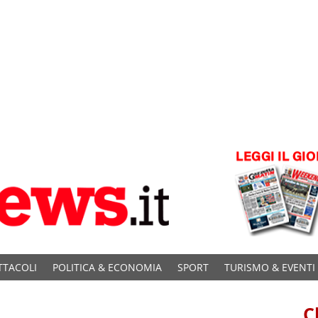
TTACOLI
POLITICA & ECONOMIA
SPORT
TURISMO & EVENTI
C