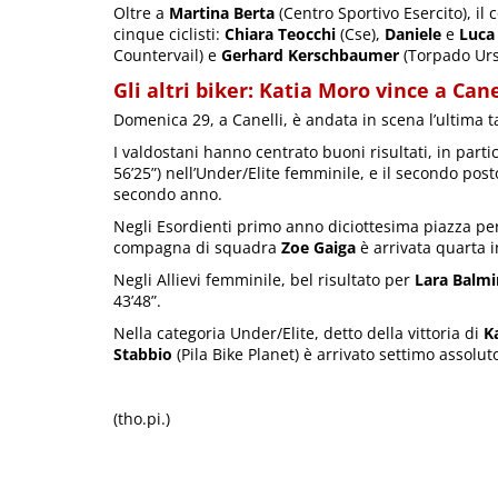
Oltre a
Martina Berta
(Centro Sportivo Esercito), il
cinque ciclisti:
Chiara Teocchi
(Cse),
Daniele
e
Luca
Countervail) e
Gerhard Kerschbaumer
(Torpado Urs
Gli altri biker: Katia Moro vince a Cane
Domenica 29, a Canelli, è andata in scena l’ultima 
I valdostani hanno centrato buoni risultati, in parti
56’25”) nell’Under/Elite femminile, e il secondo post
secondo anno.
Negli Esordienti primo anno diciottesima piazza p
compagna di squadra
Zoe Gaiga
è arrivata quarta i
Negli Allievi femminile, bel risultato per
Lara Balm
43’48”.
Nella categoria Under/Elite, detto della vittoria di
K
Stabbio
(Pila Bike Planet) è arrivato settimo assolu
(tho.pi.)