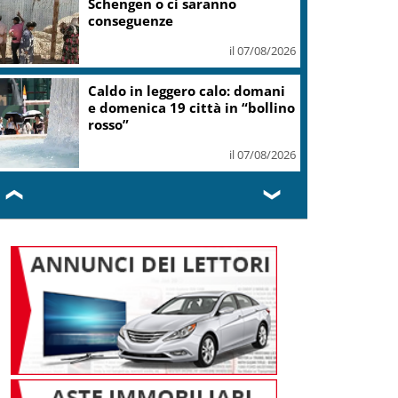
Puglisi”
il 07/08/2026
Onu: Kiev e Mosca cessino
attacchi contro civili
il 07/08/2026
❮
❯