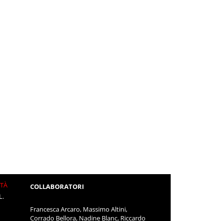
ITÀ
COLLABORATORI
L.
Francesca Arcaro, Massimo Altini,
Corrado Bellora, Nadine Blanc, Riccardo