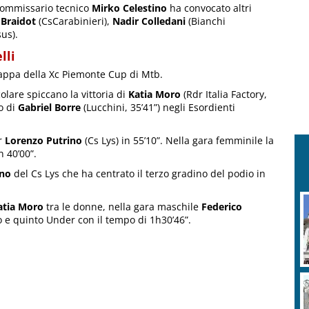
 commissario tecnico
Mirko Celestino
ha convocato altri
 Braidot
(CsCarabinieri),
Nadir Colledani
(Bianchi
us).
lli
tappa della Xc Piemonte Cup di Mtb.
colare spiccano la vittoria di
Katia Moro
(Rdr Italia Factory,
o di
Gabriel Borre
(Lucchini, 35’41”) negli Esordienti
er
Lorenzo Putrino
(Cs Lys) in 55’10”. Nella gara femminile la
n 40’00”.
ino
del Cs Lys che ha centrato il terzo gradino del podio in
atia Moro
tra le donne, nella gara maschile
Federico
to e quinto Under con il tempo di 1h30’46”.