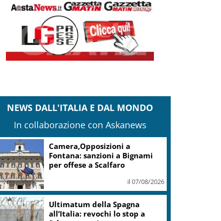
NEWS DALL'ITALIA E DAL MONDO
In collaborazione con Askanews
Arabia Saudita, Turchia e
Pakistan firmano l’accordo di
difesa “La Mecca”
il 07/08/2026
A Palermo l’incontro Podcast
in Circolo su “3P. Padre Pino