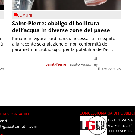
COMUNI
Saint-Pierre: obbligo di bollitura
dell’acqua in diverse zone del paese
i
Rimane in vigore l'ordinanza, necessaria in seguito
iù
alla recente segnalazione di non conformità dei
parametri microbiologici per la potabilità dell'ac...
di
Saint-Pierre
Fausto Vassoney
026
il 07/08/2026
CONCESSIONARIA DI PUBBLIC
E RESPONSABILE
LG PRESSE S.R.
anti
via Festaz, 52
i@gazzettamatin.com
11100 AOSTA