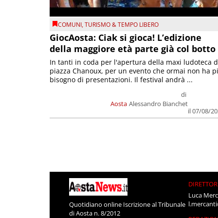
COMUNI
,
TURISMO & TEMPO LIBERO
GiocAosta: Ciak si gioca! L’edizione
della maggiore età parte già col botto
In tanti in coda per l'apertura della maxi ludoteca d
piazza Chanoux, per un evento che ormai non ha p
bisogno di presentazioni. Il festival andrà ...
di
Aosta
Alessandro Bianchet
il 07/08/2
DIRETTOR
Luca Merc
l.mercant
Quotidiano online Iscrizione al Tribunale
di Aosta n. 8/2012