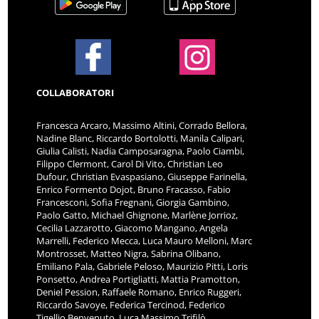
COLLABORATORI
Francesca Arcaro, Massimo Altini, Corrado Bellora,
Nadine Blanc, Riccardo Bortolotti, Manila Calipari,
Giulia Calisti, Nadia Camposaragna, Paolo Ciambi,
Filippo Clermont, Carol Di Vito, Christian Leo
Dufour, Christian Evaspasiano, Giuseppe Farinella,
Enrico Formento Dojot, Bruno Fracasso, Fabio
Francesconi, Sofia Fregnani, Giorgia Gambino,
Paolo Gatto, Michael Ghignone, Marlène Jorrioz,
Cecilia Lazzarotto, Giacomo Mangano, Angela
Marrelli, Federico Mecca, Luca Mauro Melloni, Marc
Montrosset, Matteo Nigra, Sabrina Olibano,
Emiliano Pala, Gabriele Peloso, Maurizio Pitti, Loris
Ponsetto, Andrea Portigliatti, Mattia Pramotton,
Deniel Pession, Raffaele Romano, Enrico Ruggeri,
Riccardo Savoye, Federica Tercinod, Federico
Tigellio Benvenuto, Luca Massimo Trifilò