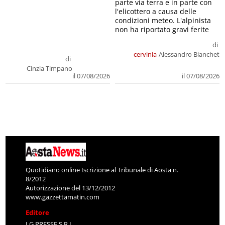
parte via terra e in parte con
l'elicottero a causa delle
condizioni meteo. L'alpinista
non ha riportato gravi ferite
di
cervinia
Alessandro Bianchet
di
Cinzia Timpano
il 07/08/2026
il 07/08/2026
Quotidiano online Iscrizione al Tribunale di Aosta n.
8/2012
Autorizzazione del 13/12/2012
www.gazzettamatin.com
Editore
LG PRESSE S.R.L.