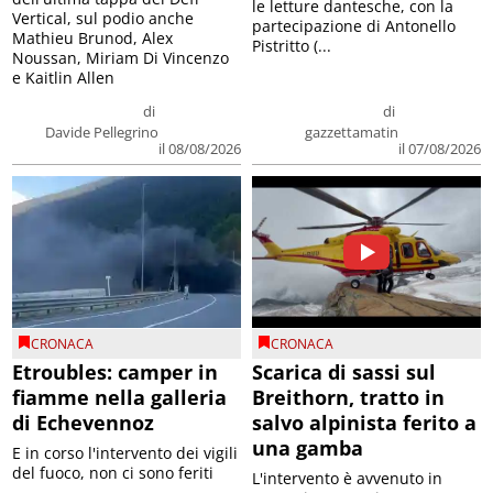
le letture dantesche, con la
Vertical, sul podio anche
partecipazione di Antonello
Mathieu Brunod, Alex
Pistritto (...
Noussan, Miriam Di Vincenzo
e Kaitlin Allen
di
di
Davide Pellegrino
gazzettamatin
il 08/08/2026
il 07/08/2026
CRONACA
CRONACA
Etroubles: camper in
Scarica di sassi sul
fiamme nella galleria
Breithorn, tratto in
di Echevennoz
salvo alpinista ferito a
una gamba
E in corso l'intervento dei vigili
del fuoco, non ci sono feriti
L'intervento è avvenuto in