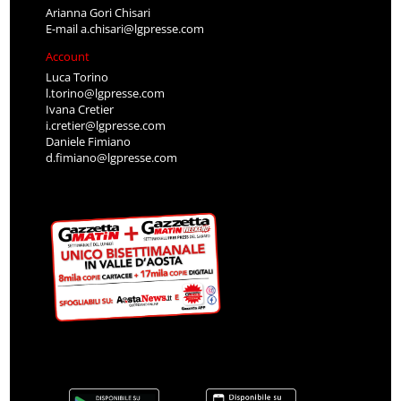
Arianna Gori Chisari
E-mail
a.chisari@lgpresse.com
Account
Luca Torino
l.torino@lgpresse.com
Ivana Cretier
i.cretier@lgpresse.com
Daniele Fimiano
d.fimiano@lgpresse.com