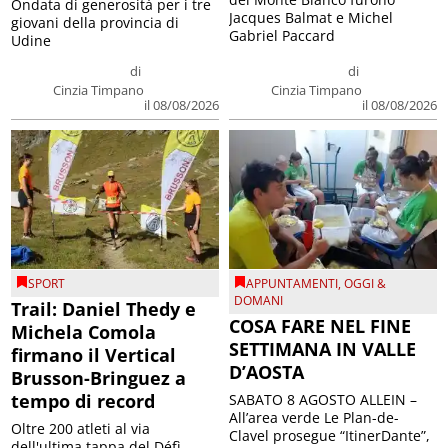
Ondata di generosità per i tre
Jacques Balmat e Michel
giovani della provincia di
Gabriel Paccard
Udine
di
di
Cinzia Timpano
Cinzia Timpano
il 08/08/2026
il 08/08/2026
SPORT
APPUNTAMENTI
,
OGGI &
DOMANI
Trail: Daniel Thedy e
COSA FARE NEL FINE
Michela Comola
SETTIMANA IN VALLE
firmano il Vertical
D’AOSTA
Brusson-Bringuez a
tempo di record
SABATO 8 AGOSTO ALLEIN –
All’area verde Le Plan-de-
Oltre 200 atleti al via
Clavel prosegue “ItinerDante”,
dell'ultima tappa del Défì