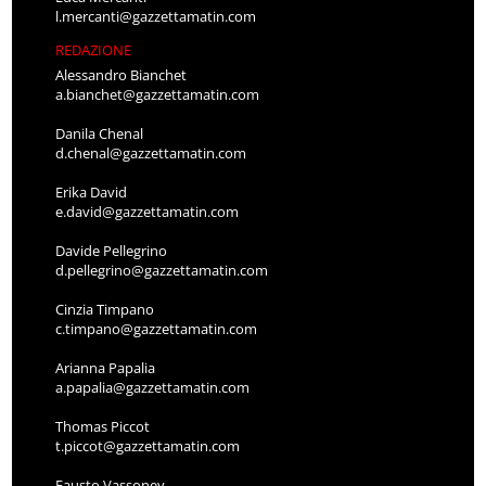
l.mercanti@gazzettamatin.com
REDAZIONE
Alessandro Bianchet
a.bianchet@gazzettamatin.com
Danila Chenal
d.chenal@gazzettamatin.com
Erika David
e.david@gazzettamatin.com
Davide Pellegrino
d.pellegrino@gazzettamatin.com
Cinzia Timpano
c.timpano@gazzettamatin.com
Arianna Papalia
a.papalia@gazzettamatin.com
Thomas Piccot
t.piccot@gazzettamatin.com
Fausto Vassoney