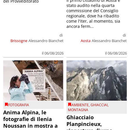
Il primo cittadino di Aosta è
del Provveditorato
stato audito nella quarta
commissione del Consiglio
regionale, dove ha ribadito
come l'iter, al momento, sia
ancora ferm...
di
di
Brissogne
Alessandro Bianchet
Aosta
Alessandro Bianchet
il 06/08/2026
il 06/08/2026
FOTOGRAFIA
AMBIENTE
,
GHIACCIAI
,
MONTAGNA
Anima Alpina, le
Ghiacciaio
fotografie di Ilenia
Planpincieux,
Noussan in mostra a