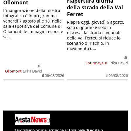
riapertura diurna
Ollomont
della strada della Val
L'inaugurazione della mostra
Ferret
fotografica è in programma
venerdì 7 agosto alle 18, nella
Riapre oggi, giovedì 6 agosto,
sala espositiva del Comune di
solo di giorno e solo in
Ollomont; le immagini esposte
discesa, la strada comunale
sa...
della Val Ferret; si riduce lo
scenario di rischio, in
movimento u...
di
Courmayeur
Erika David
di
Ollomont
Erika David
il 06/08/2026
il 06/08/2026
Quotidiano online Iscrizione al Tribunale di Aosta n.