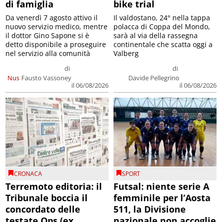
di famiglia
bike trial
Da venerdì 7 agosto attivo il
Il valdostano, 24° nella tappa
nuovo servizio medico, mentre
polacca di Coppa del Mondo,
il dottor Gino Sapone si è
sarà al via della rassegna
detto disponibile a proseguire
continentale che scatta oggi a
nel servizio alla comunità
Valberg
di
di
Nus
Fausto Vassoney
Davide Pellegrino
il 06/08/2026
il 06/08/2026
CRONACA
SPORT
Terremoto editoria: il
Futsal: niente serie A
Tribunale boccia il
femminile per l’Aosta
concordato delle
511, la Divisione
testate Ops (ex
nazionale non accoglie