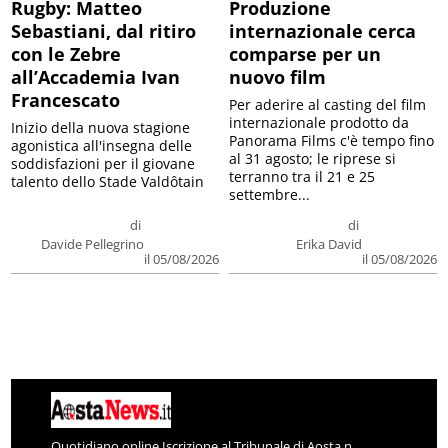
Rugby: Matteo
Produzione
Sebastiani, dal ritiro
internazionale cerca
con le Zebre
comparse per un
all’Accademia Ivan
nuovo film
Francescato
Per aderire al casting del film
internazionale prodotto da
Inizio della nuova stagione
Panorama Films c'è tempo fino
agonistica all'insegna delle
al 31 agosto; le riprese si
soddisfazioni per il giovane
terranno tra il 21 e 25
talento dello Stade Valdôtain
settembre...
di
di
Davide Pellegrino
Erika David
il 05/08/2026
il 05/08/2026
Quotidiano online Iscrizione al Tribunale di Aosta n.