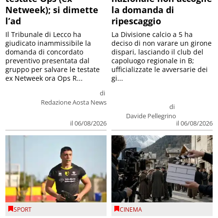
Netweek); si dimette
la domanda di
l’ad
ripescaggio
Il Tribunale di Lecco ha
La Divisione calcio a 5 ha
giudicato inammissibile la
deciso di non varare un girone
domanda di concordato
dispari, lasciando il club del
preventivo presentata dal
capoluogo regionale in B;
gruppo per salvare le testate
ufficializzate le avversarie dei
ex Netweek ora Ops R...
gi...
di
Redazione Aosta News
di
Davide Pellegrino
il 06/08/2026
il 06/08/2026
SPORT
CINEMA