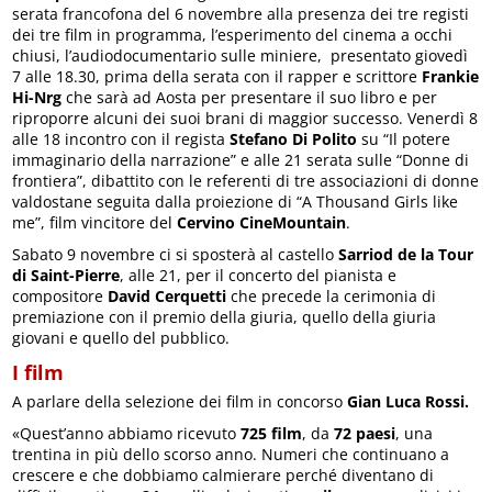
serata francofona del 6 novembre alla presenza dei tre registi
dei tre film in programma, l’esperimento del cinema a occhi
chiusi, l’audiodocumentario sulle miniere, presentato giovedì
7 alle 18.30, prima della serata con il rapper e scrittore
Frankie
Hi-Nrg
che sarà ad Aosta per presentare il suo libro e per
riproporre alcuni dei suoi brani di maggior successo. Venerdì 8
alle 18 incontro con il regista
Stefano Di Polito
su “Il potere
immaginario della narrazione” e alle 21 serata sulle “Donne di
frontiera”, dibattito con le referenti di tre associazioni di donne
valdostane seguita dalla proiezione di “A Thousand Girls like
me”, film vincitore del
Cervino CineMountain
.
Sabato 9 novembre ci si sposterà al castello
Sarriod de la Tour
di Saint-Pierre
, alle 21, per il concerto del pianista e
compositore
David Cerquetti
che precede la cerimonia di
premiazione con il premio della giuria, quello della giuria
giovani e quello del pubblico.
I film
A parlare della selezione dei film in concorso
Gian Luca Rossi.
«Quest’anno abbiamo ricevuto
725 film
, da
72 paesi
, una
trentina in più dello scorso anno. Numeri che continuano a
crescere e che dobbiamo calmierare perché diventano di