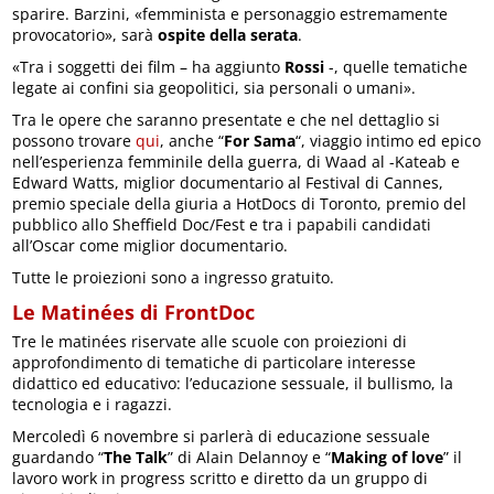
sparire. Barzini, «femminista e personaggio estremamente
provocatorio», sarà
ospite della serata
.
«Tra i soggetti dei film – ha aggiunto
Rossi
-, quelle tematiche
legate ai confini sia geopolitici, sia personali o umani».
Tra le opere che saranno presentate e che nel dettaglio si
possono trovare
qui
, anche “
For Sama
“, viaggio intimo ed epico
nell’esperienza femminile della guerra, di Waad al -Kateab e
Edward Watts, miglior documentario al Festival di Cannes,
premio speciale della giuria a HotDocs di Toronto, premio del
pubblico allo Sheffield Doc/Fest e tra i papabili candidati
all’Oscar come miglior documentario.
Tutte le proiezioni sono a ingresso gratuito.
Le Matinées di FrontDoc
Tre le matinées riservate alle scuole con proiezioni di
approfondimento di tematiche di particolare interesse
didattico ed educativo: l’educazione sessuale, il bullismo, la
tecnologia e i ragazzi.
Mercoledì 6 novembre si parlerà di educazione sessuale
guardando “
The Talk
” di Alain Delannoy e “
Making of love
” il
lavoro work in progress scritto e
diretto da un gruppo di