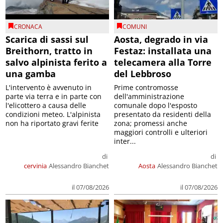
CRONACA
COMUNI
Scarica di sassi sul
Aosta, degrado in via
Breithorn, tratto in
Festaz: installata una
salvo alpinista ferito a
telecamera alla Torre
una gamba
del Lebbroso
L'intervento è avvenuto in
Prime contromosse
parte via terra e in parte con
dell'amministrazione
l'elicottero a causa delle
comunale dopo l'esposto
condizioni meteo. L'alpinista
presentato da residenti della
non ha riportato gravi ferite
zona; promessi anche
maggiori controlli e ulteriori
inter...
di
di
cervinia
Alessandro Bianchet
Aosta
Alessandro Bianchet
il 07/08/2026
il 07/08/2026