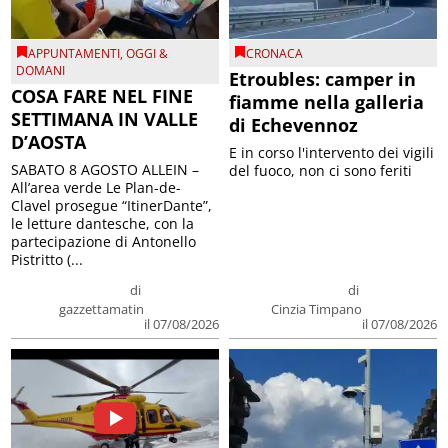
APPUNTAMENTI
,
OGGI &
CRONACA
DOMANI
Etroubles: camper in
COSA FARE NEL FINE
fiamme nella galleria
SETTIMANA IN VALLE
di Echevennoz
D’AOSTA
E in corso l'intervento dei vigili
SABATO 8 AGOSTO ALLEIN –
del fuoco, non ci sono feriti
All’area verde Le Plan-de-
Clavel prosegue “ItinerDante”,
le letture dantesche, con la
partecipazione di Antonello
Pistritto (...
di
di
gazzettamatin
Cinzia Timpano
il 07/08/2026
il 07/08/2026