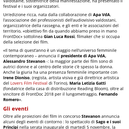
Valdôtaine, sostenitrice della manifestazione, ha presentato il
festival e i suoi organizzatori.
Un’edizione ricca, nata dalla collaborazione di
Apa VdA
,
l’associazione dei professionisti dell’audiovisivo valdostani,
organizzatrice della rassegna, e gli enti e le associazioni del
territorio, «obiettivo fin da quando abbiamo preso in mano
FrontDoc» sottolinea
Gian Luca Rossi
, filmaker che si occupa
della selezione dei film.
«Il tema di quest’anno è un viaggio nell’universo femminile
contemporaneo – annuncia il
presidente di Apa VdA,
Alessandro Stevanon
-: la maggior parte dei film sono di
autrici donne e al centro delle storie c’è spesso la donna.
Anche la giuria ha una presenza femminile importante con
Irene Dioniso
, (regista, artista visiva e già direttrice artistica
del
Lovers Film Festival
di Torino),
Maria Letizia Gatti
(fondatrice della casa di distribuzione Reading Bloom), oltre al
vincitore di FrontDoc 2018 per il lungometraggio,
Fernando
Romero
».
Gli eventi
Oltre alle proiezioni dei film in concorso
Stevanon
annuncia
alcuni degli eventi di contorno : lo spettacolo di
Sago e i suoi
Principi
nella serata inaugurale di martedì 5 novembre, la