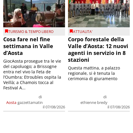
TURISMO & TEMPO LIBERO
ATTUALITA'
Cosa fare nel fine
Corpo forestale della
settimana in Valle
Valle d’Aosta: 12 nuovi
d’Aosta
agenti in servizio in 8
stazioni
GiocAosta prosegue tra le vie
del capoluogo; a Brissogne
Questa mattina, a palazzo
entra nel vivo la Feta de
regionale, si è tenuta la
l’Oumbra; Etroubles ospita la
cerimonia di giuramento
Veillà; a Chamois tocca al
Festival A...
di
di
Aosta
gazzettamatin
ethienne bredy
il 07/08/2026
il 07/08/2026