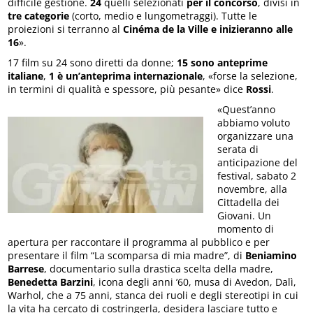
difficile gestione.
24
quelli selezionati
per il concorso
, divisi in
tre categorie
(corto, medio e lungometraggi). Tutte le
proiezioni si terranno al
Cinéma de la Ville e inizieranno alle
16
».
17 film su 24 sono diretti da donne;
15 sono anteprime
italiane
,
1 è un’anteprima internazionale
, «forse la selezione,
in termini di qualità e spessore, più pesante» dice
Rossi
.
«Quest’anno
abbiamo voluto
organizzare una
serata di
anticipazione del
festival, sabato 2
novembre, alla
Cittadella dei
Giovani. Un
momento di
apertura per raccontare il programma al pubblico e per
presentare il film “La scomparsa di mia madre”, di
Beniamino
Barrese
, documentario sulla drastica scelta della madre,
Benedetta
Barzini
, icona degli anni ’60, musa di Avedon, Dalì,
Warhol, che a 75 anni, stanca dei ruoli e degli stereotipi in cui
la vita ha cercato di costringerla, desidera lasciare tutto e