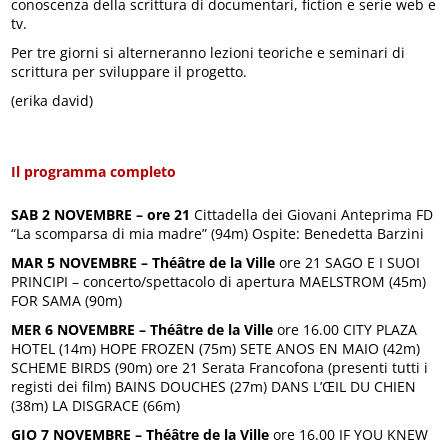
conoscenza della scrittura di documentari, fiction e serie web e
tv.
Per tre giorni si alterneranno lezioni teoriche e seminari di
scrittura per sviluppare il progetto.
(erika david)
Il programma completo
SAB 2 NOVEMBRE – ore 21
Cittadella dei Giovani Anteprima FD
“La scomparsa di mia madre” (94m) Ospite: Benedetta Barzini
MAR 5 NOVEMBRE – Théâtre de la Ville
ore 21 SAGO E I SUOI
PRINCIPI – concerto/spettacolo di apertura MAELSTROM (45m)
FOR SAMA (90m)
MER 6 NOVEMBRE
– Théâtre de la Ville
ore 16.00 CITY PLAZA
HOTEL (14m) HOPE FROZEN (75m) SETE ANOS EN MAIO (42m)
SCHEME BIRDS (90m) ore 21 Serata Francofona (presenti tutti i
registi dei film) BAINS DOUCHES (27m) DANS L’ŒIL DU CHIEN
(38m) LA DISGRACE (66m)
GIO 7 NOVEMBRE
– Théâtre de la Ville
ore 16.00 IF YOU KNEW