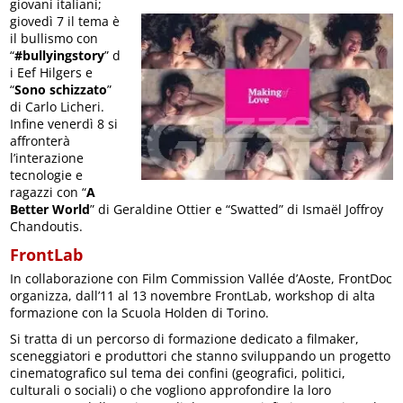
giovani italiani;
giovedì 7 il tema è
il bullismo con
“
#bullyingstory
” d
i Eef Hilgers e
“
Sono schizzato
”
di Carlo Licheri.
Infine venerdì 8 si
affronterà
l’interazione
tecnologie e
ragazzi con “
A
Better World
” di Geraldine Ottier e “Swatted” di Ismaël Joffroy
Chandoutis.
FrontLab
In collaborazione con Film Commission Vallée d’Aoste, FrontDoc
organizza, dall’11 al 13 novembre FrontLab, workshop di alta
formazione con la Scuola Holden di Torino.
Si tratta di un percorso di formazione dedicato a filmaker,
sceneggiatori e produttori che stanno sviluppando un progetto
cinematografico sul tema dei confini (geografici, politici,
culturali o sociali) o che vogliono approfondire la loro