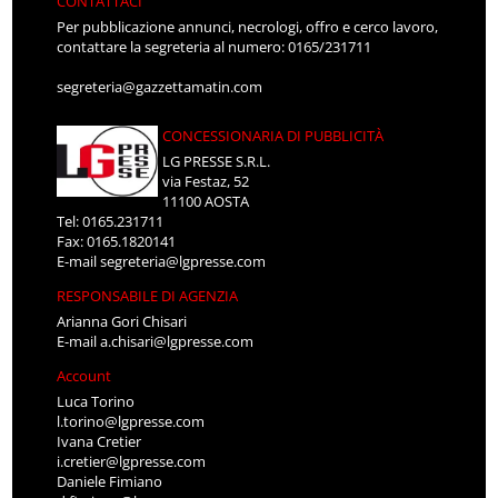
CONTATTACI
Per pubblicazione annunci, necrologi, offro e cerco lavoro,
contattare la segreteria al numero: 0165/231711
segreteria@gazzettamatin.com
CONCESSIONARIA DI PUBBLICITÀ
LG PRESSE S.R.L.
via Festaz, 52
11100 AOSTA
Tel: 0165.231711
Fax: 0165.1820141
E-mail
segreteria@lgpresse.com
RESPONSABILE DI AGENZIA
Arianna Gori Chisari
E-mail
a.chisari@lgpresse.com
Account
Luca Torino
l.torino@lgpresse.com
Ivana Cretier
i.cretier@lgpresse.com
Daniele Fimiano