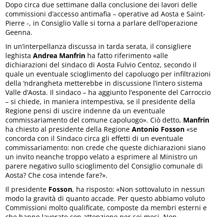
Dopo circa due settimane dalla conclusione dei lavori delle
commissioni d’accesso antimafia – operative ad Aosta e Saint-
Pierre -, in Consiglio Valle si torna a parlare dell’operazione
Geenna.
In un’interpellanza discussa in tarda serata, il consigliere
leghista
Andrea Manfrin
ha fatto riferimento «alle
dichiarazioni del sindaco di Aosta Fulvio Centoz, secondo il
quale un eventuale scioglimento del capoluogo per infiltrazioni
della ‘ndrangheta metterebbe in discussione l’intero sistema
Valle d’Aosta. Il sindaco – ha aggiunto l’esponente del Carroccio
– si chiede, in maniera intempestiva, se il presidente della
Regione pensi di uscire indenne da un eventuale
commissariamento del comune capoluogo». Ciò detto,
Manfrin
ha chiesto al presidente della Regione
Antonio Fosson
«se
concorda con il Sindaco circa gli effetti di un eventuale
commissariamento: non crede che queste dichiarazioni siano
un invito neanche troppo velato a esprimere al Ministro un
parere negativo sullo scioglimento del Consiglio comunale di
Aosta? Che cosa intende fare?».
Il presidente
Fosson
, ha risposto: «Non sottovaluto in nessun
modo la gravità di quanto accade. Per questo abbiamo voluto
Commissioni molto qualificate, composte da membri esterni e
che hanno lavorato con attenzione per sei mesi. Non