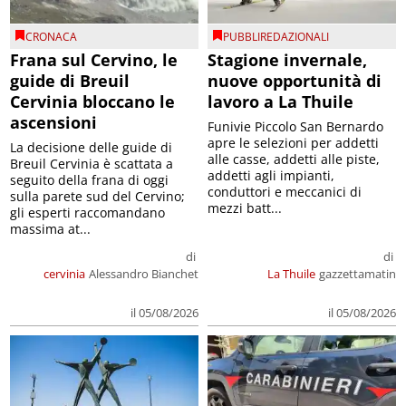
CRONACA
PUBBLIREDAZIONALI
Frana sul Cervino, le
Stagione invernale,
guide di Breuil
nuove opportunità di
Cervinia bloccano le
lavoro a La Thuile
ascensioni
Funivie Piccolo San Bernardo
apre le selezioni per addetti
La decisione delle guide di
alle casse, addetti alle piste,
Breuil Cervinia è scattata a
addetti agli impianti,
seguito della frana di oggi
conduttori e meccanici di
sulla parete sud del Cervino;
mezzi batt...
gli esperti raccomandano
massima at...
di
di
cervinia
Alessandro Bianchet
La Thuile
gazzettamatin
il 05/08/2026
il 05/08/2026