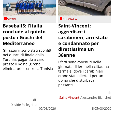
SPORT
CRONACA
Baseball5: l’Italia
Saint-Vincent:
conclude al quinto
aggredisce i
posto i Giochi del
carabinieri, arrestato
Mediterraneo
e condannato per
direttissima un
Gli azzurri sono stati sconfitti
36enne
nei quarti di finale dalla
Turchia, pagando a caro
I fatti sono avvenuti nella
prezzo il ko nel girone
giornata di ieri nella cittadina
eliminatorio contro la Tunisia
termale, dove i carabinieri
erano stati allertati per un
uomo che disturbava i
passanti. ...
di
Saint-Vincent
Alessandro Bianchet
di
Davide Pellegrino
il 05/08/2026
il 05/08/2026