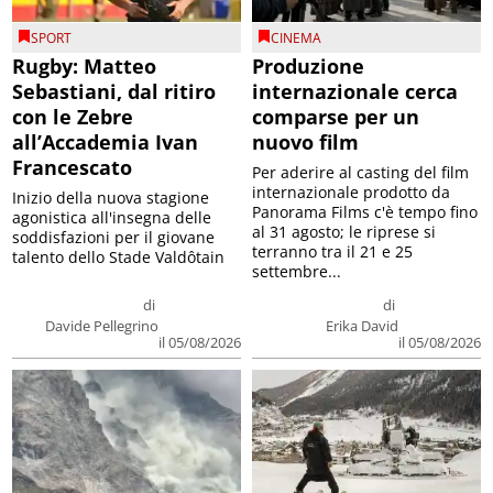
SPORT
CINEMA
Rugby: Matteo
Produzione
Sebastiani, dal ritiro
internazionale cerca
con le Zebre
comparse per un
all’Accademia Ivan
nuovo film
Francescato
Per aderire al casting del film
internazionale prodotto da
Inizio della nuova stagione
Panorama Films c'è tempo fino
agonistica all'insegna delle
al 31 agosto; le riprese si
soddisfazioni per il giovane
terranno tra il 21 e 25
talento dello Stade Valdôtain
settembre...
di
di
Davide Pellegrino
Erika David
il 05/08/2026
il 05/08/2026