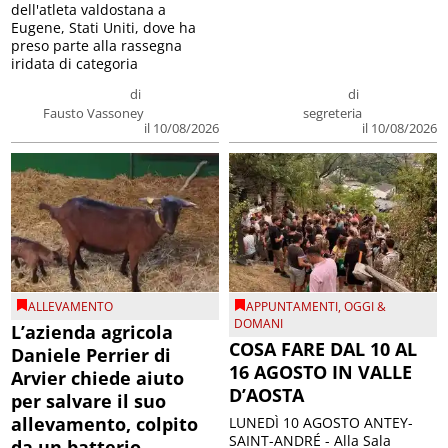
dell'atleta valdostana a
Eugene, Stati Uniti, dove ha
preso parte alla rassegna
iridata di categoria
di
di
Fausto Vassoney
segreteria
il 10/08/2026
il 10/08/2026
ALLEVAMENTO
APPUNTAMENTI
,
OGGI &
DOMANI
L’azienda agricola
COSA FARE DAL 10 AL
Daniele Perrier di
16 AGOSTO IN VALLE
Arvier chiede aiuto
D’AOSTA
per salvare il suo
allevamento, colpito
LUNEDÌ 10 AGOSTO ANTEY-
SAINT-ANDRÉ - Alla Sala
da un batterio