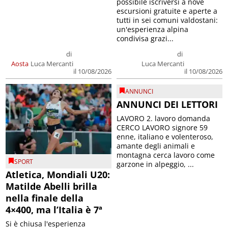
possibile iscriversi a nove
escursioni gratuite e aperte a
tutti in sei comuni valdostani:
un'esperienza alpina
condivisa grazi...
di
di
Aosta
Luca Mercanti
Luca Mercanti
il 10/08/2026
il 10/08/2026
ANNUNCI
ANNUNCI DEI LETTORI
LAVORO 2. lavoro domanda
CERCO LAVORO signore 59
enne, italiano e volenteroso,
amante degli animali e
montagna cerca lavoro come
SPORT
garzone in alpeggio, ...
Atletica, Mondiali U20:
Matilde Abelli brilla
nella finale della
4×400, ma l’Italia è 7ª
Si è chiusa l'esperienza