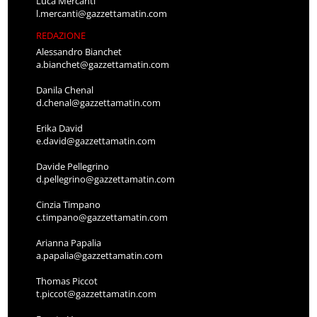
Luca Mercanti
l.mercanti@gazzettamatin.com
REDAZIONE
Alessandro Bianchet
a.bianchet@gazzettamatin.com
Danila Chenal
d.chenal@gazzettamatin.com
Erika David
e.david@gazzettamatin.com
Davide Pellegrino
d.pellegrino@gazzettamatin.com
Cinzia Timpano
c.timpano@gazzettamatin.com
Arianna Papalia
a.papalia@gazzettamatin.com
Thomas Piccot
t.piccot@gazzettamatin.com