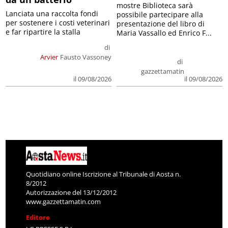
mostre Biblioteca sarà
Lanciata una raccolta fondi
possibile partecipare alla
per sostenere i costi veterinari
presentazione del libro di
e far ripartire la stalla
Maria Vassallo ed Enrico F...
di
Arvier
Fausto Vassoney
di
gazzettamatin
il 09/08/2026
il 09/08/2026
Quotidiano online Iscrizione al Tribunale di Aosta n.
8/2012
Autorizzazione del 13/12/2012
www.gazzettamatin.com
Editore