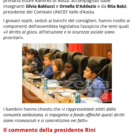
primaria Ettore Ramires di Aosta, accompagnati dalle
insegnanti
Silvia Balducci
e
Ornella D’Addezio
e da
Rita Balzi
,
presidente del Comitato UNICEF Valle d’Aosta.
I giovani ospiti, seduti ai banchi del consiglieri, hanno rivolto ai
componenti dell’assemblea legislativa l’auspicio che temi quali
«il diritto al gioco, all’istruzione e la sicurezza sociale siano
prioritari».
I bambini hanno chiesto che
«i rappresentanti eletti dalla
comunità valdostana, si impegnino a fondo affinchè questi diritti
siano riconosciuti e si concretizzino nei fatti».
Il commento della presidente Rini