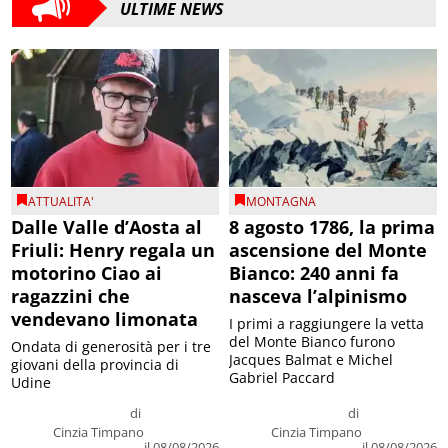
ULTIME NEWS
ATTUALITA'
MONTAGNA
Dalle Valle d’Aosta al
8 agosto 1786, la prima
Friuli: Henry regala un
ascensione del Monte
motorino Ciao ai
Bianco: 240 anni fa
ragazzini che
nasceva l’alpinismo
vendevano limonata
I primi a raggiungere la vetta
del Monte Bianco furono
Ondata di generosità per i tre
Jacques Balmat e Michel
giovani della provincia di
Gabriel Paccard
Udine
di
di
Cinzia Timpano
Cinzia Timpano
il 08/08/2026
il 08/08/2026