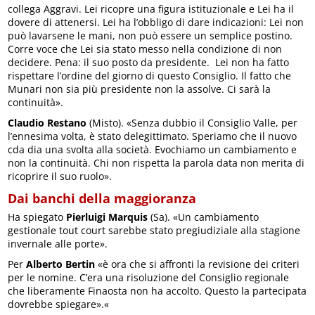
collega Aggravi. Lei ricopre una figura istituzionale e Lei ha il
dovere di attenersi. Lei ha l’obbligo di dare indicazioni: Lei non
può lavarsene le mani, non può essere un semplice postino.
Corre voce che Lei sia stato messo nella condizione di non
decidere. Pena: il suo posto da presidente. Lei non ha fatto
rispettare l’ordine del giorno di questo Consiglio. Il fatto che
Munari non sia più presidente non la assolve. Ci sarà la
continuità».
Claudio Restano
(Misto). «Senza dubbio il Consiglio Valle, per
l’ennesima volta, è stato delegittimato. Speriamo che il nuovo
cda dia una svolta alla società. Evochiamo un cambiamento e
non la continuità. Chi non rispetta la parola data non merita di
ricoprire il suo ruolo».
Dai banchi della maggioranza
Ha spiegato
Pierluigi Marquis
(Sa). «Un cambiamento
gestionale tout court sarebbe stato pregiudiziale alla stagione
invernale alle porte».
Per
Alberto Bertin
«è ora che si affronti la revisione dei criteri
per le nomine. C’era una risoluzione del Consiglio regionale
che liberamente Finaosta non ha accolto. Questo la partecipata
dovrebbe spiegare».«