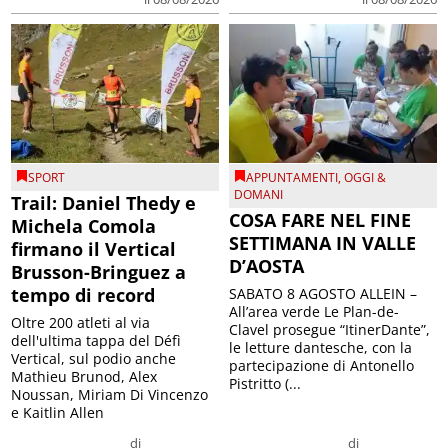
SPORT
APPUNTAMENTI
,
OGGI &
DOMANI
Trail: Daniel Thedy e
COSA FARE NEL FINE
Michela Comola
SETTIMANA IN VALLE
firmano il Vertical
D’AOSTA
Brusson-Bringuez a
tempo di record
SABATO 8 AGOSTO ALLEIN –
All’area verde Le Plan-de-
Oltre 200 atleti al via
Clavel prosegue “ItinerDante”,
dell'ultima tappa del Défì
le letture dantesche, con la
Vertical, sul podio anche
partecipazione di Antonello
Mathieu Brunod, Alex
Pistritto (...
Noussan, Miriam Di Vincenzo
e Kaitlin Allen
di
di