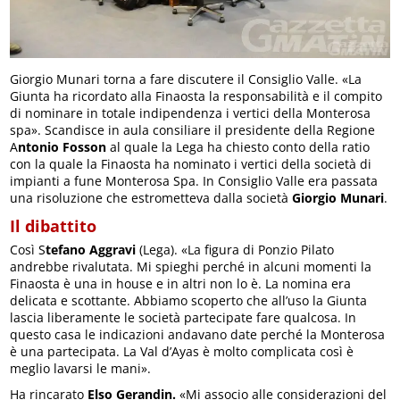
Giorgio Munari torna a fare discutere il Consiglio Valle. «La
Giunta ha ricordato alla Finaosta la responsabilità e il compito
di nominare in totale indipendenza i vertici della Monterosa
spa». Scandisce in aula consiliare il presidente della Regione
A
ntonio Fosson
al quale la Lega ha chiesto conto della ratio
con la quale la Finaosta ha nominato i vertici della società di
impianti a fune Monterosa Spa. In Consiglio Valle era passata
una risoluzione che estrometteva dalla società
Giorgio Munari
.
Il dibattito
Così S
tefano Aggravi
(Lega). «La figura di Ponzio Pilato
andrebbe rivalutata. Mi spieghi perché in alcuni momenti la
Finaosta è una in house e in altri non lo è. La nomina era
delicata e scottante. Abbiamo scoperto che all’uso la Giunta
lascia liberamente le società partecipate fare qualcosa. In
questo casa le indicazioni andavano date perché la Monterosa
è una partecipata. La Val d’Ayas è molto complicata così è
meglio lavarsi le mani».
Ha rincarato
Elso Gerandin.
«Mi associo alle considerazioni del